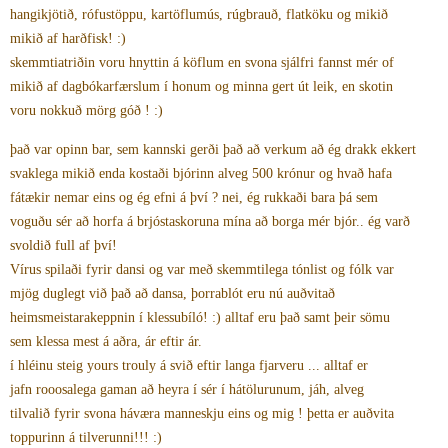
hangikjötið, rófustöppu, kartöflumús, rúgbrauð, flatköku og mikið
mikið af harðfisk! :)
skemmtiatriðin voru hnyttin á köflum en svona sjálfri fannst mér of
mikið af dagbókarfærslum í honum og minna gert út leik, en skotin
voru nokkuð mörg góð ! :)
það var opinn bar, sem kannski gerði það að verkum að ég drakk ekkert
svaklega mikið enda kostaði bjórinn alveg 500 krónur og hvað hafa
fátækir nemar eins og ég efni á því ? nei, ég rukkaði bara þá sem
voguðu sér að horfa á brjóstaskoruna mína að borga mér bjór.. ég varð
svoldið full af því!
Vírus spilaði fyrir dansi og var með skemmtilega tónlist og fólk var
mjög duglegt við það að dansa, þorrablót eru nú auðvitað
heimsmeistarakeppnin í klessubíló! :) alltaf eru það samt þeir sömu
sem klessa mest á aðra, ár eftir ár.
í hléinu steig yours trouly á svið eftir langa fjarveru ... alltaf er
jafn rooosalega gaman að heyra í sér í hátölurunum, jáh, alveg
tilvalið fyrir svona háværa manneskju eins og mig ! þetta er auðvita
toppurinn á tilverunni!!! :)