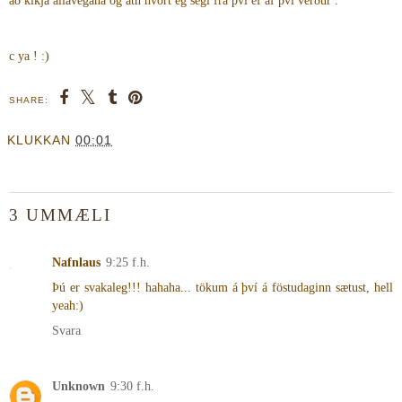
að kíkja allavegana og ath hvort ég segi frá því ef af því verður .
c ya ! :)
SHARE:
KLUKKAN
00:01
3 UMMÆLI
Nafnlaus
9:25 f.h.
Þú er svakaleg!!! hahaha... tökum á því á föstudaginn sætust, hell
yeah:)
Svara
Unknown
9:30 f.h.