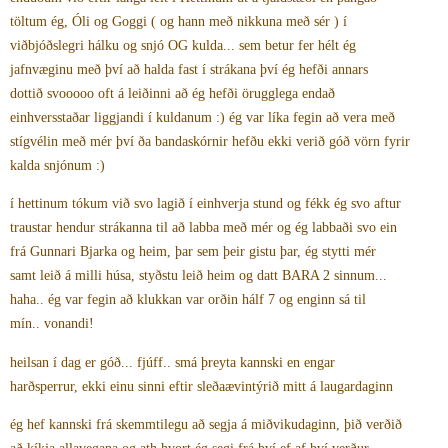
töltum ég, Óli og Goggi ( og hann með nikkuna með sér ) í
viðbjóðslegri hálku og snjó OG kulda... sem betur fer hélt ég
jafnvæginu með því að halda fast í strákana því ég hefði annars
dottið svooooo oft á leiðinni að ég hefði örugglega endað
einhversstaðar liggjandi í kuldanum :) ég var líka fegin að vera með
stígvélin með mér því ða bandaskórnir hefðu ekki verið góð vörn fyrir
kalda snjónum :)
í hettinum tókum við svo lagið í einhverja stund og fékk ég svo aftur
traustar hendur strákanna til að labba með mér og ég labbaði svo ein
frá Gunnari Bjarka og heim, þar sem þeir gistu þar, ég stytti mér
samt leið á milli húsa, styðstu leið heim og datt BARA 2 sinnum...
haha.. ég var fegin að klukkan var orðin hálf 7 og enginn sá til
mín.. vonandi!
heilsan í dag er góð... fjúff.. smá þreyta kannski en engar
harðsperrur, ekki einu sinni eftir sleðaævintýrið mitt á laugardaginn
ég hef kannski frá skemmtilegu að segja á miðvikudaginn, þið verðið