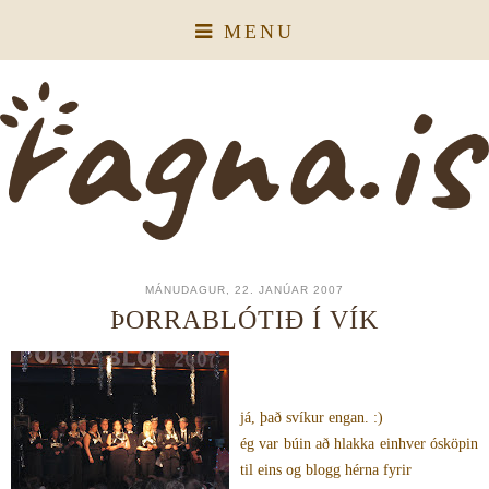
MENU
MÁNUDAGUR, 22. JANÚAR 2007
ÞORRABLÓTIÐ Í VÍK
já, það svíkur engan. :)
ég var búin að hlakka einhver ósköpin
til eins og blogg hérna fyrir