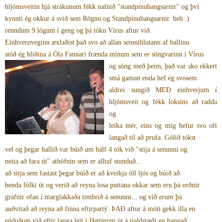
hljómsveitin hjá strákunum fékk nafnið "standpínubangsarnir" og því
kynnti ég okkur á svið sem Rögnu og Standpínubangsarnir. heh :)
renndum 9 lögum í geng og þá tóku Vírus aftur við.
Einhvernveginn æxlaðist það svo að allan seinnihlutann af ballinu
stóð ég hliðina á Óla Fannari frænda mínum sem er söngvarinn í Vírus
og söng með þei
m, það var sko ekkert
smá gaman enda hef ég svosem
aldrei sungið MEÐ einhverjum í
hljómsveit og fékk loksins að radda
og
leika mér, eins og mig hefur svo oft
langað til að prufa. Gólið tókst
vel og þegar ballið var búið um hálf 4 tók við "stija á senunni og
neita að fara út" athöfnin sem er alltaf stunduð...
að sitja sem fastast þegar búið er að kveikja öll ljós og búið að
henda fólki út og verið að reyna losa puttana okkar sem eru þá orðnir
grafnir ofan í marglakkaða timbrið á senunni... og við erum þá
auðvitað að reyna að finna eftirpartý. ÞAÐ aftur á móti gekk illa en
enduðum við eftir langa leit í Hettinum út á tjaldstæði en þangað