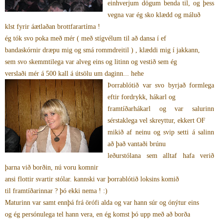
einhverjum dögum benda til, og þess
vegna var ég sko klædd og máluð
klst fyrir áætlaðan brottfarartíma !
ég tók svo poka með mér ( með stígvélum til að dansa í ef
bandaskórnir dræpu mig og smá rommdreitil ) , klæddi mig í jakkann,
sem svo skemmtilega var alveg eins og litinn og vestið sem ég
verslaði mér á 500 kall á útsölu um daginn... hehe
Þorrablóti
ð var svo byrjað formlega
eftir fordrykk, hákarl og
framtíðarhákarl og var salurinn
sérstaklega vel skreyttur, ekkert OF
mikið af neinu og svip setti á salinn
að það vantaði brúnu
leðurstólana sem alltaf hafa verið
þarna við borðin, nú voru komnir
ansi flottir svartir stólar. kannski var þorrablótið loksins komið
til framtíðarinnar ? þó ekki nema ! :)
Maturinn var samt ennþá frá örófi alda og var hann súr og ónýtur eins
og ég persónulega tel hann vera, en ég komst þó upp með að borða