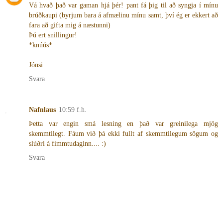
Vá hvað það var gaman hjá þér! pant fá þig til að syngja í mínu
brúðkaupi (byrjum bara á afmælinu mínu samt, því ég er ekkert að
fara að gifta mig á næstunni)
Þú ert snillingur!
*knúús*
Jónsi
Svara
Nafnlaus
10:59 f.h.
Þetta var engin smá lesning en það var greinilega mjög
skemmtilegt. Fáum við þá ekki fullt af skemmtilegum sögum og
slúðri á fimmtudaginn.... :)
Svara