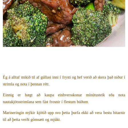
Ég á alltaf mikið til af gúllasi inni í frysti og hef verið að skera það niður í
strimla og nota í þennan rétt.
Einnig er hægt að kaupa einhversskonar mínútusteik eða nota
nautakjötsstrimlana sem fást frosnir í flestum búðum.
Marineringin mýkir kjötið upp svo þetta þurfa ekki að vera bestu bitarnir
til að þetta verði gómsætt og mjúkt.