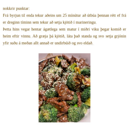
nokkrir punktar:
Frá byrjun til enda tekur aðeins um 25 mínútur að útbúa þennan rétt ef frá
er dreginn tíminn sem tekur að setja kjötið í marineringu.
Þetta hins vegar hentar ágætlega sem matur í miðri viku þegar komið er
heim eftir vinnu. Að græja þá kjötið, láta það standa og svo setja grjónin
yfir suðu á meðan allt annað er undirbúið og svo eldað.