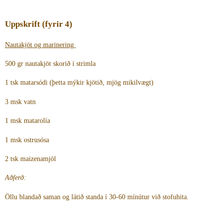
Uppskrift (fyrir 4)
Nautakjöt og marinering
500 gr nautakjöt skorið í strimla
1 tsk matarsódi (þetta mýkir kjötið, mjög mikilvægt)
3 msk vatn
1 msk matarolía
1 msk ostrusósa
2 tsk maizenamjöl
Aðferð:
Öllu blandað saman og látið standa í 30-60 mínútur við stofuhita.