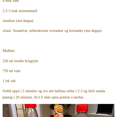
4 msk vatn
2,5-3 msk maizenamjöl
sósulitur (má sleppa)
ofaná: Sesamfræ, niðurskorinn vorlaukur og kóríander (má sleppa)
Meðlæti
250 ml ósoðin hrísgrjón
750 ml vatn
1 tsk salt
Soðið uppá í 2 mínútur og svo sett helluna niður í 2-3 og látið standa
þannig í 20 mínutur, ALLS ekki opna pottinn á meðan.