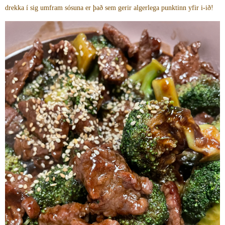
drekka í sig umfram sósuna er það sem gerir algerlega punktinn yfir i-ið!