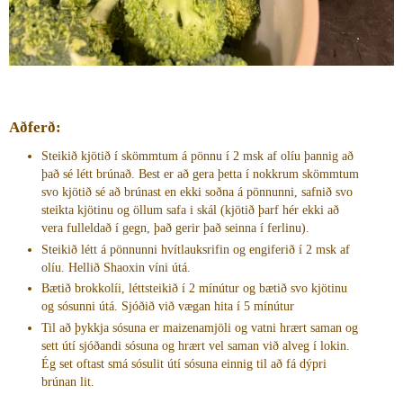
Aðferð:
Steikið kjötið í skömmtum á pönnu í 2 msk af olíu þannig að
það sé létt brúnað. Best er að gera þetta í nokkrum skömmtum
svo kjötið sé að brúnast en ekki soðna á pönnunni, safnið svo
steikta kjötinu og öllum safa i skál (kjötið þarf hér ekki að
vera fulleldað í gegn, það gerir það seinna í ferlinu).
Steikið létt á pönnunni hvítlauksrifin og engiferið í 2 msk af
olíu. Hellið Shaoxin víni útá.
Bætið brokkolíi, léttsteikið í 2 mínútur og bætið svo kjötinu
og sósunni útá. Sjóðið við vægan hita í 5 mínútur
Til að þykkja sósuna er maizenamjöli og vatni hrært saman og
sett útí sjóðandi sósuna og hrært vel saman við alveg í lokin.
Ég set oftast smá sósulit útí sósuna einnig til að fá dýpri
brúnan lit.