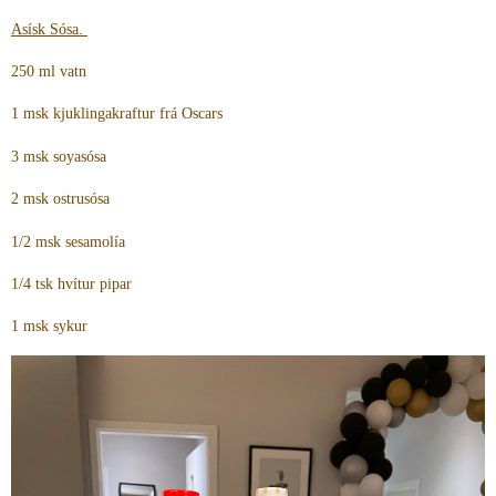
Asísk Sósa.
250 ml vatn
1 msk kjuklingakraftur frá Oscars
3 msk soyasósa
2 msk ostrusósa
1/2 msk sesamolía
1/4 tsk hvítur pipar
1 msk sykur