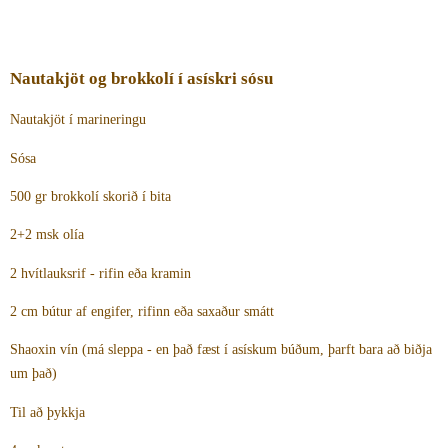
Nautakjöt og brokkolí í asískri sósu
Nautakjöt í marineringu
Sósa
500 gr brokkolí skorið í bita
2+2 msk olía
2 hvítlauksrif - rifin eða kramin
2 cm bútur af engifer, rifinn eða saxaður smátt
Shaoxin vín (má sleppa - en það fæst í asískum búðum, þarft bara að biðja
um það)
Til að þykkja