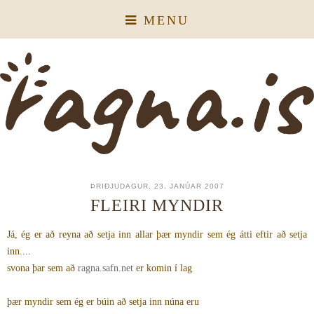
MENU
ÞRIÐJUDAGUR, 23. JANÚAR 2007
FLEIRI MYNDIR
Já, ég er að reyna að setja inn allar þær myndir sem ég átti eftir að setja
inn....
svona þar sem að
ragna.safn.net
er komin í lag
þær myndir sem ég er búin að setja inn núna eru