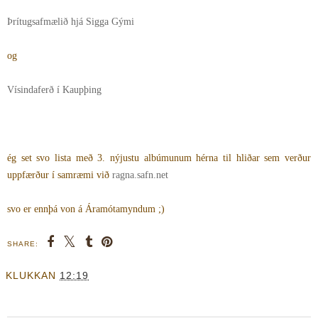
Þrítugsafmælið hjá Sigga Gými
og
Vísindaferð í Kaupþing
ég set svo lista með 3. nýjustu albúmunum hérna til hliðar sem verður
uppfærður í samræmi við
ragna.safn.net
svo er ennþá von á Áramótamyndum ;)
SHARE:
KLUKKAN
12:19