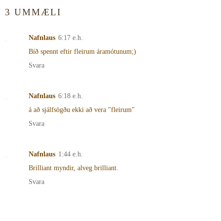
3 UMMÆLI
Nafnlaus
6:17 e.h.
Bíð spennt eftir fleirum áramótunum;)
Svara
Nafnlaus
6:18 e.h.
á að sjálfsögðu ekki að vera "fleirum"
Svara
Nafnlaus
1:44 e.h.
Brilliant myndir, alveg brilliant.
Svara