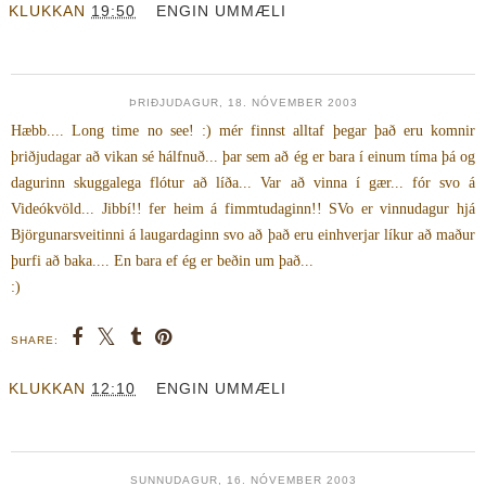
KLUKKAN
19:50
ENGIN UMMÆLI
ÞRIÐJUDAGUR, 18. NÓVEMBER 2003
Hæbb.... Long time no see! :) mér finnst alltaf þegar það eru komnir
þriðjudagar að vikan sé hálfnuð... þar sem að ég er bara í einum tíma þá og
dagurinn skuggalega flótur að líða... Var að vinna í gær... fór svo á
Videókvöld... Jibbí!! fer heim á fimmtudaginn!! SVo er vinnudagur hjá
Björgunarsveitinni á laugardaginn svo að það eru einhverjar líkur að maður
þurfi að baka.... En bara ef ég er beðin um það...
:)
SHARE:
KLUKKAN
12:10
ENGIN UMMÆLI
SUNNUDAGUR, 16. NÓVEMBER 2003