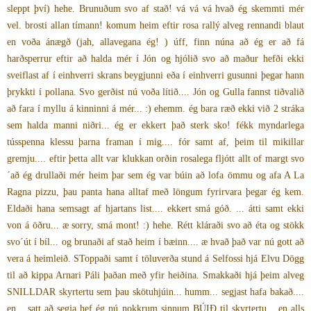
sleppt því) hehe. Brunuðum svo af stað! vá vá vá hvað ég skemmti mér
vel. brosti allan tímann! komum heim eftir rosa rallý alveg rennandi blaut
en voða ánægð (jah, allavegana ég! ) úff, finn núna að ég er að fá
harðsperrur eftir að halda mér í Jón og hjólið svo að maður hefði ekki
sveiflast af í einhverri skrans beygjunni eða í einhverri gusunni þegar hann
þrykkti í pollana. Svo gerðist nú voða lítið.... Jón og Gulla fannst tiðvalið
að fara í myllu á kinninni á mér... :) ehemm. ég bara ræð ekki við 2 stráka
sem halda manni niðri... ég er ekkert það sterk sko! fékk myndarlega
tússpenna klessu þarna framan í mig.... fór samt af, þeim til mikillar
gremju.... eftir þetta allt var klukkan orðin rosalega fljótt allt of margt svo
´að ég drullaði mér heim þar sem ég var búin að lofa ömmu og afa A La
Ragna pizzu, þau panta hana alltaf með löngum fyrirvara þegar ég kem.
Eldaði hana semsagt af hjartans list.... ekkert smá góð. ... átti samt ekki
von á öðru... æ sorry, smá mont! :) hehe. Rétt kláraði svo að éta og stökk
svo´út í bíl... og brunaði af stað heim í bæinn.... æ hvað það var nú gott að
vera á heimleið. SToppaði samt í töluverða stund á Selfossi hjá Elvu Dögg
til að kippa Arnari Páli þaðan með yfir heiðina. Smakkaði hjá þeim alveg
SNILLDAR skyrtertu sem þau skötuhjúin... humm... segjast hafa bakað....
en... satt að segja hef ég nú nokkrum sinnum BÚIÐ til skyrtertu... en alls