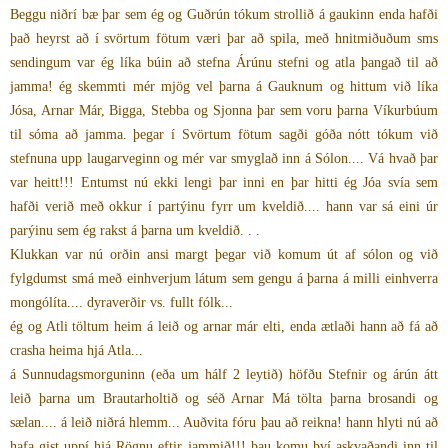
Beggu niðrí bæ þar sem ég og Guðrún tókum strollið á gaukinn enda hafði
það heyrst að í svörtum fötum væri þar að spila, með hnitmiðuðum sms
sendingum var ég líka búin að stefna Árúnu stefni og atla þangað til að
jamma! ég skemmti mér mjög vel þarna á Gauknum og hittum við líka
Jósa, Arnar Már, Bigga, Stebba og Sjonna þar sem voru þarna Víkurbúum
til sóma að jamma. þegar í Svörtum fötum sagði góða nótt tókum við
stefnuna upp laugarveginn og mér var smyglað inn á Sólon.... Vá hvað þar
var heitt!!! Entumst nú ekki lengi þar inni en þar hitti ég Jóa svía sem
hafði verið með okkur í partýinu fyrr um kveldið.... hann var sá eini úr
parýinu sem ég rakst á þarna um kveldið. . .
Klukkan var nú orðin ansi margt þegar við komum út af sólon og við
fylgdumst smá með einhverjum látum sem gengu á þarna á milli einhverra
mongólíta.... dyraverðir vs. fullt fólk...
ég og Atli töltum heim á leið og arnar már elti, enda ætlaði hann að fá að
crasha heima hjá Atla...
á Sunnudagsmorguninn (eða um hálf 2 leytið) höfðu Stefnir og árún átt
leið þarna um Brautarholtið og séð Arnar Má tölta þarna brosandi og
sælan.... á leið niðrá hlemm... Auðvita fóru þau að reikna! hann hlyti nú að
hafa gist uppí hjá Rögnu eftir jammið!!! þau komu því askvaðandi inn til