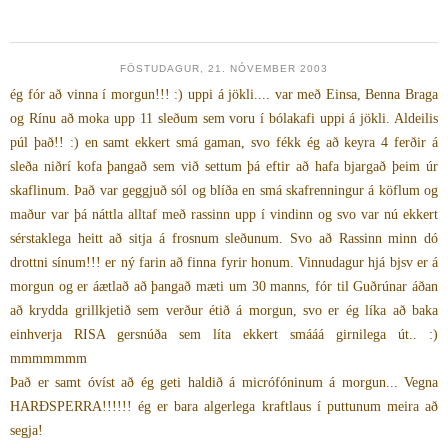
FÖSTUDAGUR, 21. NÓVEMBER 2003
ég fór að vinna í morgun!!! :) uppi á jökli.... var með Einsa, Benna Braga
og Rínu að moka upp 11 sleðum sem voru í bólakafi uppi á jökli. Aldeilis
púl það!! :) en samt ekkert smá gaman, svo fékk ég að keyra 4 ferðir á
sleða niðrí kofa þangað sem við settum þá eftir að hafa bjargað þeim úr
skaflinum. Það var geggjuð sól og blíða en smá skafrenningur á köflum og
maður var þá náttla alltaf með rassinn upp í vindinn og svo var nú ekkert
sérstaklega heitt að sitja á frosnum sleðunum. Svo að Rassinn minn dó
drottni sínum!!! er ný farin að finna fyrir honum. Vinnudagur hjá bjsv er á
morgun og er áætlað að þangað mæti um 30 manns, fór til Guðrúnar áðan
að krydda grillkjetið sem verður étið á morgun, svo er ég líka að baka
einhverja RISA gersnúða sem líta ekkert smááá girnilega út.. :)
mmmmmmm
Það er samt óvíst að ég geti haldið á micrófóninum á morgun... Vegna
HARÐSPERRA!!!!!! ég er bara algerlega kraftlaus í puttunum meira að
segja!