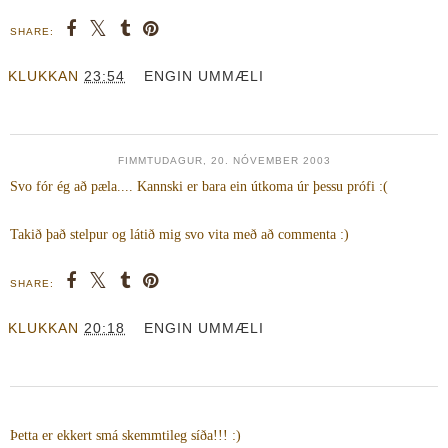
SHARE:
KLUKKAN
23:54
ENGIN UMMÆLI
FIMMTUDAGUR, 20. NÓVEMBER 2003
Svo fór ég að pæla.... Kannski er bara ein útkoma úr þessu prófi :(
Takið það stelpur og látið mig svo vita með að commenta :)
SHARE:
KLUKKAN
20:18
ENGIN UMMÆLI
Þetta er ekkert smá skemmtileg síða!!! :)