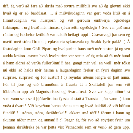
úff. ég verð að fara að skrifa með styttra millibili svo að ég gleymi ekki
hvað ég er að bardúsast. ... á miðvikudaginn var gert voða lítið en á
fimmtudaginn var hússtjórn og við gerðum einhverja ógeðslega
fiskisúpu.... urg hvað mér finnast sjávarréttir ógeðslegir!! Svo var það smá
rúntur og Bachelor kvöldið var haldið heilagt uppi í Gravarvogi þar sem ég
mætti með stóra Drauma, eplaskerta sykursvala og Snakk fyrir pakk! :) Á
föstudaginn kom Gísli Pípari og hvolpurinn hans með mér austur. já og svo
audda Þráinn. ææææ hvað hvolpurinn var sætur. ef ég ætla að fá mér hund
á hann aldrei að verða fullorðinn!!! hee, gangi mér vel. en well! mér tókst
nú ekki að halda mér heima á laugardaginn frekar en fyrri daginn svo
surprise, surprise! ég fór austur!!! :) reyndar aðeins lengra en það núna.
Fór til jóns og við brunuðum á Trausta út í Skaftafell þar sem við
löbbuðum upp að Magnúsarfossi og Svartafossi. Svo var kapp niður! sá
sem vann sem setti þjófavörnina fyrsta af stað á Trausta... jón vann :( kom
voða á óvart !!Við keyrðum þarna aðeins um og hvað haldiði að við höfum
fundið!!!! stóran, stóra, skriðdreka!!! ekkert smá töff!! fórum í hann og
skutum niður mann og annan!!! :) Þegar ég fór svo að spyrjast fyrir um
þennan skriðdreka þá var þetta víst Vatnadreki sem er verið að gera upp.