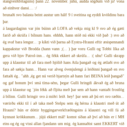
stangveiðifélagsins) þann 22. nóvember. júhú, audda sögðum við já! vona
að einhver dansi.... :/
brunaði svo balasta beint austur um hálf 9 í sveitina og eyddi kvöldinu bara
þar.
á laugardaginn var jón búinn að LOFA að vekja mig kl 9 svo að ég gæti
farið að skrúfa í bílnum hans. ehhhh, hann stóð nú ekki við það :) svo að
ég svaf bara lengur... :p kíkti við þarna að Eystra-Hrauni eftir æsispennandi
kappakstur við Brodda (hann vann ;(... ) þar voru Gulli og Tobbi líka að
gera við bjsv Patrol-inn... ég fékk ekkert að skrúfa... :( uhu! Gulli skrapp
upp á klaustur til að fara með hjólið hans Atla þangað og ég ætlaði svo að
fara að sækja hann... Hann var alveg óvenjulengi á leiðinni þangað en svo
fattaði ég.. "ahh ,ég get nú verið bjartsýn að hann fari BEINA leið þangað"
og gaf honum því smá tíma-séns, þegar Gulli hringdi ákvað ég að bruna
upp á klaustur og ´jón fékk að fljóta með þar sem að hann vantaði frostlög
á bílinn. Gulli hringir svo á miðri leið. hey! þar sem að þú ert svo ræðin...
værirðu ekki til í að taka með Stelpu sem ég hérna á klaustri með út að
Hrauni? hún er dóttir byggingarverkfræðingsins á klaustri og vill fá að
kynnast krökkunum... jújú ekkert mál! komst síðan að því að hún er í MH
eins og ég og vissi allan fjandann um mig. ég kannaðist samt EKKERT við