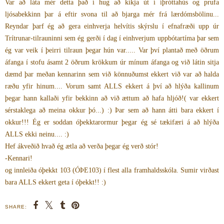
Var að láta mér detta það í hug að kíkja út í íþróttahús og prufa
ljósabekkinn þar á eftir svona til að bjarga mér frá lærdómsbölinu...
Reyndar þarf ég að gera einhverja helvítis skýrslu í efnafræði upp úr
Trítrunar-tilrauninni sem ég gerði í dag í einhverjum uppbótartíma þar sem
ég var veik í þeirri tilraun þegar hún var..... Var því plantað með öðrum
áfanga í stofu ásamt 2 öðrum krökkum úr mínum áfanga og við látin sitja
dæmd þar meðan kennarinn sem við könnuðumst ekkert við var að halda
ræðu yfir hinum.... Vorum samt ALLS ekkert á því að hlýða kallinum
þegar hann kallaði yfir bekkinn að við ættum að hafa hljóð!( var ekkert
sérstaklega að meina okkur þó...) :) Þar sem að hann átti bara ekkert í
okkur!!! Ég er soddan óþekktarormur þegar ég sé tækifæri á að hlýða
ALLS ekki neinu.... :)
Hef ákveðið hvað ég ætla að verða þegar ég verð stór!
-Kennari!
og innleiða óþekkt 103 (ÓÞE103) í flest alla framhaldsskóla. Sumir virðast
bara ALLS ekkert geta í óþekkt!! :)
SHARE: