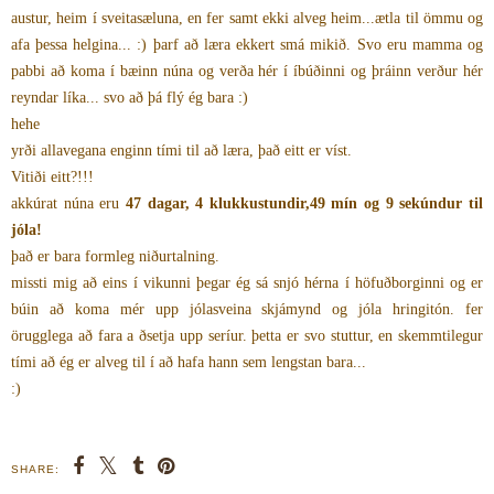
austur, heim í sveitasæluna, en fer samt ekki alveg heim...ætla til ömmu og
afa þessa helgina... :) þarf að læra ekkert smá mikið. Svo eru mamma og
pabbi að koma í bæinn núna og verða hér í íbúðinni og þráinn verður hér
reyndar líka... svo að þá flý ég bara :)
hehe
yrði allavegana enginn tími til að læra, það eitt er víst.
Vitiði eitt?!!!
akkúrat núna eru
47 dagar, 4 klukkustundir,49 mín og 9 sekúndur til
jóla!
það er bara formleg niðurtalning.
missti mig að eins í vikunni þegar ég sá snjó hérna í höfuðborginni og er
búin að koma mér upp jólasveina skjámynd og jóla hringitón. fer
örugglega að fara a ðsetja upp seríur. þetta er svo stuttur, en skemmtilegur
tími að ég er alveg til í að hafa hann sem lengstan bara...
:)
SHARE: