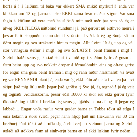
horfa á ! á leiðinni til baka var ekkert SMÁ mikið myrkur!!! enda var
klukkan um 12 og þarna er sko EKKI sama hvar maður stígur. Var smá
fegin á köflum að vera með hausljósið mitt með mér þar sem að ég er
alveg SKELFILEGA náttblind stundum! já, það gerðist nú eitthvað meira í
þessar ferð. stoppuðum einu sinni í smá stund við læk ég og Sonja sátum
öðru megin og svo strákarnir hinum megin. Allt í einu lít ég upp og vá!
stór vatnsgusa stefnir á mig!! og svo SPLATS!!! beint framan í mig!!!!
Stefnir hafði semsagt kastað steini í vatnið og í staðinn fyrir að gusurnar
færu beint upp og svo nokkrir dropar á fórnarlömbin eins og oftast gerist
fór engin smá gusa beint framan í mig og rann niður hlálsmálið! vá hvað
ég var RENNANDI blaut þá, enda var ég ekki búin að detta í vatten þá. því
skipti það mig litlu máli þegar það gerðist :) Svo já, ég tognaði! já ég veit
ég tognaði. Adidasskórnir, þessir eðal 10000 kr skór eru ekki gerðir fyrir
öklastuðning í klifri í brekku. ég semsagt þjáðist þarna af og til þegar ég
labbaði... Engar voða rasíur voru gerðar þarna en Tobba tókst að stíga í
eina lækinn á stóru svæði þegar hann hljóp það um (lækurinn var 30 cm
breiður) Jóni tókst að hrufla sig á einhverjum steinum þarna og Stefnir
ætlaði að stökkva fram af einhverju þarna en sá ekki lækinn fyrir neðan...