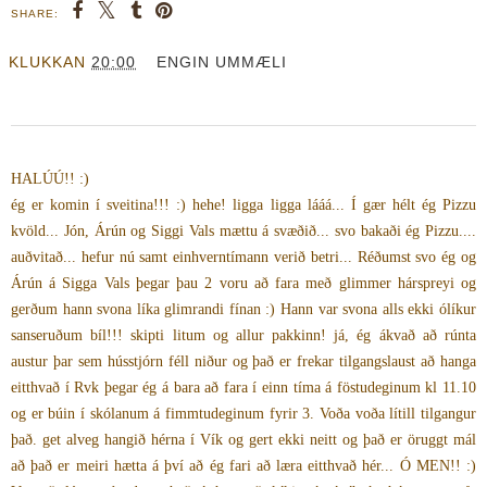
SHARE:
KLUKKAN
20:00
ENGIN UMMÆLI
HALÚÚ!! :)
ég er komin í sveitina!!! :) hehe! ligga ligga lááá... Í gær hélt ég Pizzu
kvöld... Jón, Árún og Siggi Vals mættu á svæðið... svo bakaði ég Pizzu....
auðvitað... hefur nú samt einhverntímann verið betri... Réðumst svo ég og
Árún á Sigga Vals þegar þau 2 voru að fara með glimmer hárspreyi og
gerðum hann svona líka glimrandi fínan :) Hann var svona alls ekki ólíkur
sanseruðum bíl!!! skipti litum og allur pakkinn! já, ég ákvað að rúnta
austur þar sem hússtjórn féll niður og það er frekar tilgangslaust að hanga
eitthvað í Rvk þegar ég á bara að fara í einn tíma á föstudeginum kl 11.10
og er búin í skólanum á fimmtudeginum fyrir 3. Voða voða lítill tilgangur
það. get alveg hangið hérna í Vík og gert ekki neitt og það er öruggt mál
að það er meiri hætta á því að ég fari að læra eitthvað hér... Ó MEN!! :)