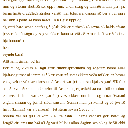
mín og Stefnir skutlaði sér upp í rúm, undir sæng og tékkaði hitann þar! já,
þarna hafði örugglega strákur verið! mér tókst á endanum að berja því inn í
hausinn á þeim að hann hefði EKKI gist uppí og
ég væri bara svona heitfeng.! (Atli Þór er eitthvað að reyna að halda áfram
þessari kjaftasögu og segist ekkert kannast við að Arnar hafi verið heima
hjá honum! )
hehe
reyndu bara!
Allt samt gaman og fínt!
Fórum og kíktum á Ingu eftir rúmhitaprófunina og sögðum henni allar
kjaftasögurnar af jamminu! Þær voru nú samt ekkert voða miklar, en þessar
vangaveltur yfir sælubrosinu á Arnari var þó heitasta kjaftasagan! STefnir
ætlaði svo að skutla mér heim til Arnars og ég ætlaði að ná í bílinn minn.
en neeeiii, hann var ekki þar ! :) vissi ekkert um hann og arnar Svaraði
engum símum og þar af síður smsum. Seinna meir þá komst ég að því að
hann (bíllinn) var á Selfossi! ( lét stefni spyrja Svövu... )
honum var nú guð velkomið að fá hann.... nema kannski gott hefði ég
fengið eitt sms um það að ég væri bíllaus allan daginn svo að ég hefði ekki