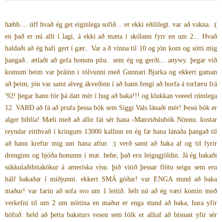
hæbb.... úff hvað ég get eiginlega sofið... er ekki eðililegt. var að vakna. :(
en það er nú allt í lagi, á ekki að mæta í skólann fyrr en um 2... Hvað
haldaði að ég hafi gert í gær.. Var a ð vinna til 10 og jón kom og sótti mig
þangað.. ætlaði að gefa honum pítu.. sem ég og gerði... anywy. þegar við
komum heim var þráinn i tölvunni með Gunnari Bjarka og ekkert gaman
að þeim, jón var samt alveg ákveðinn í að hann fengi að horfa á torfæru frá
'92! þegar hann fór þá datt mér í hug að baka!!! og klukkan veeeel rúmlega
12. VARÐ að fá að prufa þessa bók sem Siggi Vals lánaði mér! Þessi bók er
alger biblía! Mæli með að allir fái sér hana -Matreiðslubók Nönnu. kostar
reyndar eitthvað í kringum 13000 kallinn en ég fæ hana lánaða þangað til
að hann krefur mig um hana aftur. :) verð samt að baka af og til fyrir
drenginn og bjóða honunm í mat. hehe, það eru leigugjöldin. Já ég bakaði
súkkulaðibitakökur á ameríska vísu. þið vitið þessar flötu seigu sem eru
hálf bakaðar í miðjunni. ekkert SMÁ góðar! var ENGA stund að baka
maður! var farin að sofa svo um 1 leitið. hélt nú að ég væri komin með
verkefni til um 2 um nóttina en maður er enga stund að baka, bara yfir
höfuð. held að þetta baksturs vesen sem fólk er alltaf að bísnast yfir sér