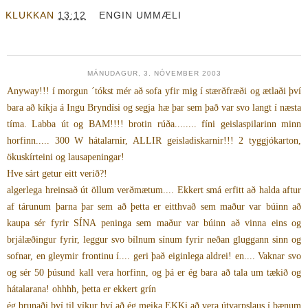
KLUKKAN
13:12
ENGIN UMMÆLI
MÁNUDAGUR, 3. NÓVEMBER 2003
Anyway!!! í morgun ´tókst mér að sofa yfir mig í stærðfræði og ætlaði því
bara að kíkja á Ingu Bryndísi og segja hæ þar sem það var svo langt í næsta
tíma. Labba út og BAM!!!! brotin rúða........ fíni geislaspilarinn minn
horfinn..... 300 W hátalarnir, ALLIR geisladiskarnir!!! 2 tyggjókarton,
ökuskírteini og lausapeningar!
Hve sárt getur eitt verið?!
algerlega hreinsað út öllum verðmætum.... Ekkert smá erfitt að halda aftur
af tárunum þarna þar sem að þetta er eitthvað sem maður var búinn að
kaupa sér fyrir SÍNA peninga sem maður var búinn að vinna eins og
brjálæðingur fyrir, leggur svo bílnum sínum fyrir neðan gluggann sinn og
sofnar, en gleymir frontinu í.... geri það eiginlega aldrei! en.... Vaknar svo
og sér 50 þúsund kall vera horfinn, og þá er ég bara að tala um tækið og
hátalarana! ohhhh, þetta er ekkert grín
ég brunaði því til víkur því að ég meika EKKi að vera útvarpslaus í bænum