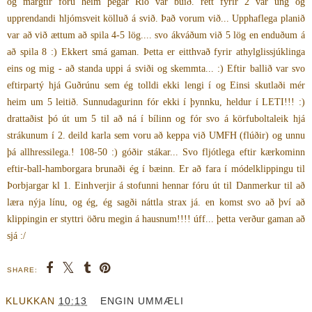
og margtir fóru heim þegar Ríó var búið. rétt fyrir 2 var ung og
upprendandi hljómsveit kölluð á svið. Það vorum við... Upphaflega planið
var að við ættum að spila 4-5 lög.... svo ákváðum við 5 lög en enduðum á
að spila 8 :) Ekkert smá gaman. Þetta er eitthvað fyrir athylglissjúklinga
eins og mig - að standa uppi á sviði og skemmta... :) Eftir ballið var svo
eftirpartý hjá Guðrúnu sem ég tolldi ekki lengi í og Einsi skutlaði mér
heim um 5 leitið. Sunnudagurinn fór ekki í þynnku, heldur í LETI!!! :)
drattaðist þó út um 5 til að ná í bílinn og fór svo á körfuboltaleik hjá
strákunum í 2. deild karla sem voru að keppa við UMFH (flúðir) og unnu
þá allhressilega.! 108-50 :) góðir stákar... Svo fljótlega eftir kærkominn
eftir-ball-hamborgara brunaði ég í bæinn. Er að fara í módelklippingu til
Þorbjargar kl 1. Einhverjir á stofunni hennar fóru út til Danmerkur til að
læra nýja línu, og ég, ég sagði náttla strax já. en komst svo að því að
klippingin er styttri öðru megin á hausnum!!!! úff... þetta verður gaman að
sjá :/
SHARE:
KLUKKAN
10:13
ENGIN UMMÆLI