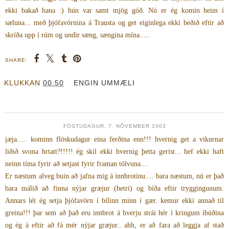
ekki bakað hana :) hún var samt mjög góð. Nú er ég komin heim í
sæluna... með þjófavörnina á Trausta og get eiginlega ekki beðið eftir að
skríða upp í rúm og undir sæng, sængina mína.....
SHARE:
KLUKKAN
00:50
ENGIN UMMÆLI
FÖSTUDAGUR, 7. NÓVEMBER 2003
jæja..... kominn flöskudagur eina ferðina enn!!! hvernig get a vikurnar
liðið svona hrtatt?!!!!! ég skil ekki hvernig þetta gerist... hef ekki haft
neinn tíma fyrir að setjast fyrir framan tölvuna....
Er næstum alveg buin að jafna mig á innbrotinu.... bara næstum, nú er það
bara málið að finna nýjar græjur (betri) og bíða eftir tryggingunum.
Annars lét ég setja þjófavörn í bílinn minn í gær. kemur ekki annað til
greina!!! þar sem að það eru innbrot á hverju strái hér í kringum íbúðina
og ég á eftir að fá mér nýjar græjur.. ahh, er að fara að leggja af stað