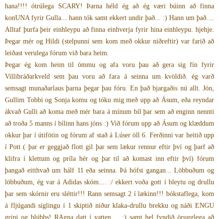
hana!!!! ótrúlega SCARY! Þarna héld ég að ég væri búinn að finna
konUNA fyrir Gulla... hann tók samt ekkert undir það... :) Hann um það....
Alltaf þurfa þeir einhleypu að finna einhverja fyrir hina einhleypu. hjehje.
Þegar mér og Hildi (stelpunni sem kom með okkur niðreftir) var farið að
leiðast verulega fórum við bara heim.
Þegar ég kom heim til ömmu og afa voru þau að gera sig fín fyrir
Villibráðarkveld sem þau voru að fara á seinna um kvöldið. ég varð
semsagt munaðarlaus þarna þegar þau fóru. En það bjargaðis nú allt. Jón,
Gullim Tobbi og Sonja komu og tóku mig með upp að Ásum, eða reyndar
ákvað Gulli að koma með mér bara á mínum bíl þar sem að enginn nennti
að troða 5 manns í bílinn hans jóns :) Við fórum upp að Ásum og klæddum
okkur þar í útifötin og fórum af stað á Lúser öll 6. Ferðinni var heitið upp
í Pott ( þar er geggjað flott gil þar sem lækur rennur eftir því og þarf að
klifra í klettum og príla hér og þar til að komast inn eftir því) fórum
þangað eitthvað um hálf 11 eða seinna. Þá hófst gangan... Löbbuðum og
löbbuðum, ég var á Adidas skóm.... :/ ekkert voða gott í bleytu og drullu
þar sem skórnir eru sléttir!!! Rann semsagt 2 í lækinn!!! bókstaflega, kom
á fljúgandi siglingu í 1 skiptið niður klaka-drullu brekku og náði ENGU
gripi og blúbbs! RAgna datt í vatten.... :) samt hel fyndið örugglega að