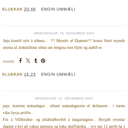
KLUKKAN
20:48
ENGIN UMMÆLI
ÞRIÐJUDAGUR, 25. NÓVEMBER 2003
Jæja komið nýtt á síðuna.... !!! Myndir af Djammi!!! koma fleiri myndir
seinna af árshátíðinni síðan um helgina eins fljótt og auðið er.
SHARE:
KLUKKAN
15:23
ENGIN UMMÆLI
MÁNUDAGUR, 24. NÓVEMBER 2003
jæja. kominn mánudagur... síðasti mánudagurinn af skólanum... í næstu
viku byrja prófin...
Fór á Villibráðar- og jólahlaðborðið á laugardaginn... Byrjaði reyndar
daginn á þvi að vakna snemma og baka skúffuköku... svo um 12 gerði ég 1