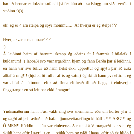
barnið hennar er loksins sofandi þá fer hún að lesa Blogg um víða veröld í
staðinn :))))
ok! ég er 4 ára stelpa og spyr mömmu..... Af hverju er ég stelpa???
Hverju svarar mamman? ? ?
:)
Á leiðinni heim af barnum skrapp ég aðeins út í framrás í bílaleik í
kuldanum! :) labbaði svo varnargarðinn hjem og fann Barða þar á leiðinni,
en hann var svo fullur að hann hélst ekki uppréttur og spýtti þar að auki
alltaf á mig!!! (hjólbarði fullur af ís og vatni) ég skildi hann því eftir.... ég
var alltaf á höttunum eftir að finna eitthvað til að flagga í einhverjar
flaggstangir en sú leit bar ekki árangur!
Yndismaðurinn hann Fúsi vakti mig svo snemma.... eða um kortér yfir 1
og sagði að þeir ætluðu að hafa hljómsveitaræfingu kl hálf 2!!!! ARG!!! og
Ó MEN!! Röddin.... hún var einhversstaðar uppi á Varnargarði þar sem ég
skildi hana eftir í gær! :) en.... stökk bara og náði í hana, eftir að ég hljóp í