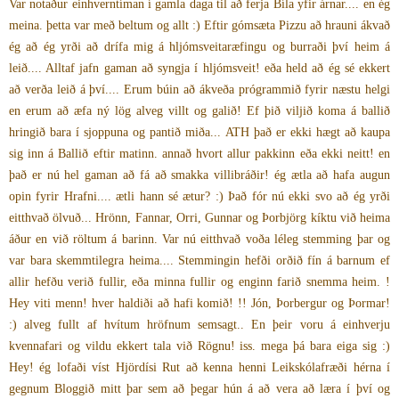
Var notaður einhverntíman í gamla daga til að ferja Bíla yfir árnar.... en ég
meina. þetta var með beltum og allt :) Eftir gómsæta Pizzu að hrauni ákvað
ég að ég yrði að drífa mig á hljómsveitaræfingu og burraði því heim á
leið.... Alltaf jafn gaman að syngja í hljómsveit! eða held að ég sé ekkert
að verða leið á því.... Erum búin að ákveða prógrammið fyrir næstu helgi
en erum að æfa ný lög alveg villt og galið! Ef þið viljið koma á ballið
hringið bara í sjoppuna og pantið miða... ATH það er ekki hægt að kaupa
sig inn á Ballið eftir matinn. annað hvort allur pakkinn eða ekki neitt! en
það er nú hel gaman að fá að smakka villibráðir! ég ætla að hafa augun
opin fyrir Hrafni.... ætli hann sé ætur? :) Það fór nú ekki svo að ég yrði
eitthvað ölvuð... Hrönn, Fannar, Orri, Gunnar og Þorbjörg kíktu við heima
áður en við röltum á barinn. Var nú eitthvað voða léleg stemming þar og
var bara skemmtilegra heima.... Stemmingin hefði orðið fín á barnum ef
allir hefðu verið fullir, eða minna fullir og enginn farið snemma heim. !
Hey viti menn! hver haldiði að hafi komið! !! Jón, Þorbergur og Þormar!
:) alveg fullt af hvítum hröfnum semsagt.. En þeir voru á einhverju
kvennafari og vildu ekkert tala við Rögnu! iss. mega þá bara eiga sig :)
Hey! ég lofaði víst Hjördísi Rut að kenna henni Leikskólafræði hérna í
gegnum Bloggið mitt þar sem að þegar hún á að vera að læra í því og