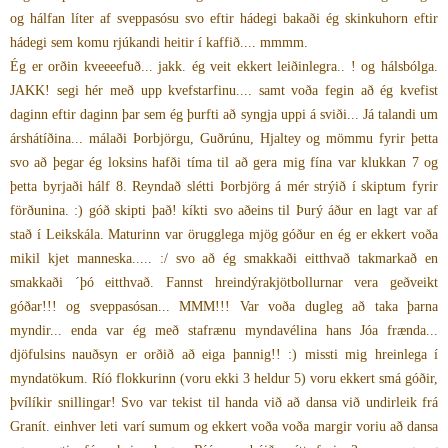
og hálfan líter af sveppasósu svo eftir hádegi bakaði ég skinkuhorn eftir
hádegi sem komu rjúkandi heitir í kaffið.... mmmm.
Ég er orðin kveeeefuð... jakk. ég veit ekkert leiðinlegra.. ! og hálsbólga.
JAKK! segi hér með upp kvefstarfinu.... samt voða fegin að ég kvefist
daginn eftir daginn þar sem ég þurfti að syngja uppi á sviði... Já talandi um
árshátíðina... málaði Þorbjörgu, Guðrúnu, Hjaltey og mömmu fyrir þetta
svo að þegar ég loksins hafði tíma til að gera mig fína var klukkan 7 og
þetta byrjaði hálf 8. Reyndað slétti Þorbjörg á mér strýið í skiptum fyrir
förðunina. :) góð skipti það! kíkti svo aðeins til Þurý áður en lagt var af
stað í Leikskála. Maturinn var örugglega mjög góður en ég er ekkert voða
mikil kjet manneska..... :/ svo að ég smakkaði eitthvað takmarkað en
smakkaði ´þó eitthvað. Fannst hreindýrakjötbollurnar vera geðveikt
góðar!!! og sveppasósan... MMM!!! Var voða dugleg að taka þarna
myndir... enda var ég með stafrænu myndavélina hans Jóa frænda...
djöfulsins nauðsyn er orðið að eiga þannig!! :) missti mig hreinlega í
myndatökum. Ríó flokkurinn (voru ekki 3 heldur 5) voru ekkert smá góðir,
þvílíkir snillingar! Svo var tekist til handa við að dansa við undirleik frá
Granít. einhver leti varí sumum og ekkert voða voða margir voriu að dansa