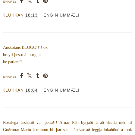
SHARE:
KLUKKAN
18:13
ENGIN UMMÆLI
Anskotans BLOGG!!!! ok
breyti þessu á morgun.....
be patient¨!
SHARE:
KLUKKAN
18:04
ENGIN UMMÆLI
Rosalega árshátíð var þetta!!! Arnar Páll byrjaði á að skutla mér til
Guðrúnar Maríu á mínum bíl þar sem hún var að leggja lokahönd á look