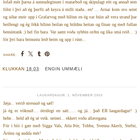
lofað mér þarna á sunnudeginum í matarboð og skipulagt eitt og annað sem
fólst í því að ég þurfti að keyra á milli staða...en! ... Arnar kom svo seint
og síðar meir upp í Grafarvog með bílinn en ég var búin að vera strand þar
heillengi og ég fékk bílinn heilan og höldnu heitan og fínan og með fullan
bensíntank :) hel fín bara. Var samt voða sybbin orðin og líka smá reið... :)
fór því bara beinustu leið heim og upp í rúm...
SHARE:
KLUKKAN
18:03
ENGIN UMMÆLI
LAUGARDAGUR, 1. NÓVEMBER 2003
Jæja... verið stressuð og sæl!
já ég er vöknuð.... ótrúlegt en satt...... og já... það ER laugardagur! :)
hehe... held að ég sé veik. neinei... ekkert voða allavegana.
Fór í bíó í gær með Sigga Vals, Atla Þór, Tobbu, Svenna Akerli, Stefni,
Árúnu og audda mér!