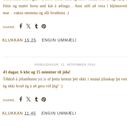
fötin og mætti hress und kát á æfingu... Ansi stíft að vera í hljómsveit
mar... vakna snemma og allt hvaðeina :)
SHARE:
KLUKKAN
15:25
ENGIN UMMÆLI
ÞRIÐJUDAGUR, 11. NÓVEMBER 2003
43 dagar, 6 klst og 15 mínútur til jóla!
Tékkið á jólasíðunni
jol.is
ef þetta kemur þér ekki í smááá´jólaskap þá veit
ég ekki hvað ég á að gera við þig! :)
SHARE:
KLUKKAN
11:45
ENGIN UMMÆLI