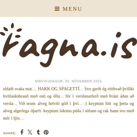
MENU
MIÐVIKUDAGUR, 26. NÓVEMBER 2003
eldaði svaka mat.... HAKK OG SPAGETTÍ... Svo gerði ég eitthvað þvílíkt
hvítlauksbrauð með osti og öllu... fór í verslunarferð með Þráni áðan að
versla... Við erum alveg helvíti góð í því... :) keyptum hitt og þetta og
alveg algerlega óþarft. keyptum loksins púða í sófann og rak hann svo með
mér í ljós....
SHARE: