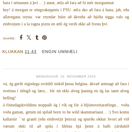
bara í nösunum á því... :) æææ, ætla að fara að fá mér morgunmat.
hey! á morgun er söngvakeppnin í FSU. ætla sko að fara á hana, jah, eða
allavegana reyna. var reyndar búin að ákveða að bjóða sigga vals og
einhvejum í a la ragna pizzu en ætli ég verði ekki að fresta því.
SHARE:
KLUKKAN
11:43
ENGIN UMMÆLI
MÁNUDAGUR, 10. NÓVEMBER 2003
vá, ég gerði eiginlega svoldið mikið þessa helgina. ákvað semsagt að fara í
sveitina í útlegð og læra... fór nú ekki alveg þannig en ég las samt alveg
helling!
á föstudagskvöldinu stoppaði ég í vík og fór á hljómsveitaræfingu... voða
voða gaman, getum nú spilað born to be wild skammarlaust... :) Svo komu
kallarnir ´´ur granít (eða einhverjir þeirra) og spurðu okkur hvort að við
værum ekki til að spila í hléinu hjá þeim á balli (árshátíð