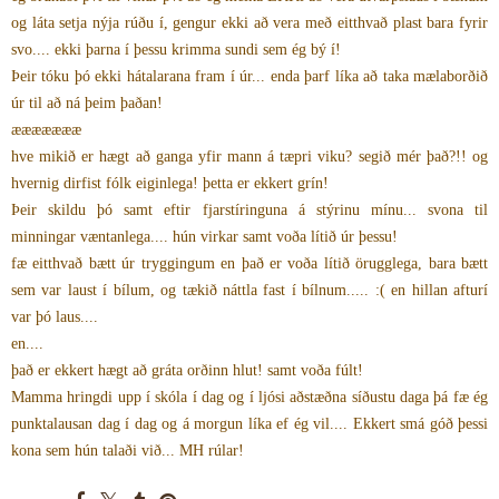
og láta setja nýja rúðu í, gengur ekki að vera með eitthvað plast bara fyrir
svo.... ekki þarna í þessu krimma sundi sem ég bý í!
Þeir tóku þó ekki hátalarana fram í úr... enda þarf líka að taka mælaborðið
úr til að ná þeim þaðan!
æææææææ
hve mikið er hægt að ganga yfir mann á tæpri viku? segið mér það?!! og
hvernig dirfist fólk eiginlega! þetta er ekkert grín!
Þeir skildu þó samt eftir fjarstíringuna á stýrinu mínu... svona til
minningar væntanlega.... hún virkar samt voða lítið úr þessu!
fæ eitthvað bætt úr tryggingum en það er voða lítið örugglega, bara bætt
sem var laust í bílum, og tækið náttla fast í bílnum..... :( en hillan afturí
var þó laus....
en....
það er ekkert hægt að gráta orðinn hlut! samt voða fúlt!
Mamma hringdi upp í skóla í dag og í ljósi aðstæðna síðustu daga þá fæ ég
punktalausan dag í dag og á morgun líka ef ég vil.... Ekkert smá góð þessi
kona sem hún talaði við... MH rúlar!