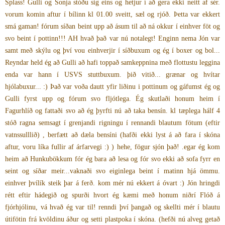
Splass! Gulli og Sonja stóðu sig eins og hetjur í að gera ekki neitt af sér.
vorum komin aftur í bílinn kl 01.00 sveitt, sæl og rjóð. Þetta var ekkert
smá gaman! fórum síðan beint upp að ásum til að ná okkur í einhver föt og
svo beint í pottinn!!! AH hvað það var nú notalegt! Enginn nema Jón var
samt með skýlu og því vou einhverjir í síðbuxum og ég í boxer og bol...
Reyndar held ég að Gulli að hafi toppað samkeppnina með flottustu leggina
enda var hann í USVS stuttbuxum. þið vitið... grænar og hvítar
hjólabuxur... :) Það var voða dautt yfir liðinu i pottinum og gáfumst ég og
Gulli fyrst upp og fórum svo fljótlega. Ég skutlaði honum heim í
Fagurhlíð og fattaði svo að ég þyrfti nú að taka bensín. kl tæplega hálf 4
stóð ragna semsagt í grenjandi rigningu í rennandi blautum fötum (eftir
vatnssulllið) , berfætt að dæla bensíni (hafði ekki lyst á að fara í skóna
aftur, voru líka fullir af árfarvegi :) ) hehe, fögur sjón það! .egar ég kom
heim að Hunkubökkum fór ég bara að lesa og fór svo ekki að sofa fyrr en
seint og síðar meir...vaknaði svo eiginlega beint í matinn hjá ömmu.
einhver þvílík steik þar á ferð. kom mér nú ekkert á óvart :) Jón hringdi
rétt eftir hádegið og spurði hvort ég kæmi með honum niðrí Flóð á
fjórhjólinu, vá hvað ég var til! renndi því þangað og skellti mér í blautu
útifötin frá kvöldinu áður og setti plastpoka í skóna. (hefði nú alveg getað