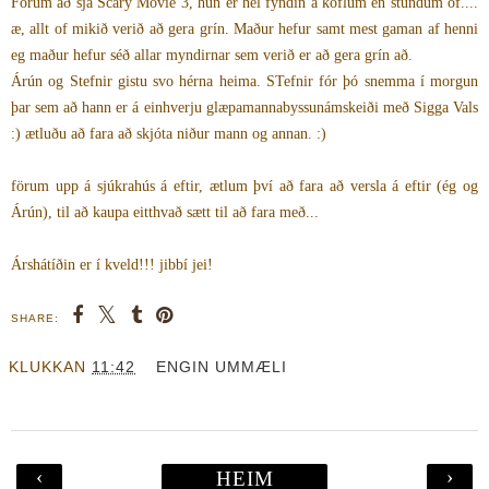
Fórum að sjá Scary Movie 3, hún er hel fyndin á köflum en stundum of....
æ, allt of mikið verið að gera grín. Maður hefur samt mest gaman af henni
eg maður hefur séð allar myndirnar sem verið er að gera grín að.
Árún og Stefnir gistu svo hérna heima. STefnir fór þó snemma í morgun
þar sem að hann er á einhverju glæpamannabyssunámskeiði með Sigga Vals
:) ætluðu að fara að skjóta niður mann og annan. :)
förum upp á sjúkrahús á eftir, ætlum því að fara að versla á eftir (ég og
Árún), til að kaupa eitthvað sætt til að fara með...
Árshátíðin er í kveld!!! jibbí jei!
SHARE:
KLUKKAN
11:42
ENGIN UMMÆLI
‹
›
HEIM