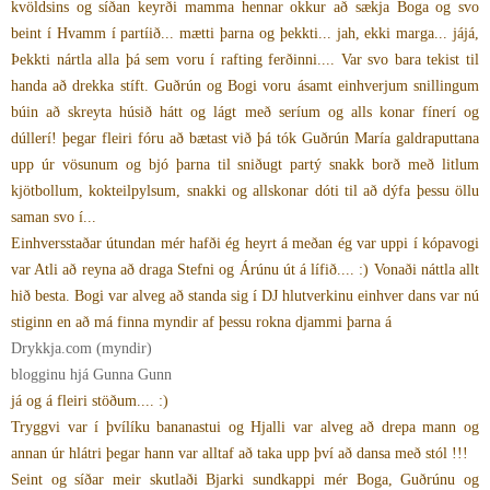
kvöldsins og síðan keyrði mamma hennar okkur að sækja Boga og svo
beint í Hvamm í partíið... mætti þarna og þekkti... jah, ekki marga... jájá,
Þekkti nártla alla þá sem voru í rafting ferðinni.... Var svo bara tekist til
handa að drekka stíft. Guðrún og Bogi voru ásamt einhverjum snillingum
búin að skreyta húsið hátt og lágt með seríum og alls konar fínerí og
dúllerí! þegar fleiri fóru að bætast við þá tók Guðrún María galdraputtana
upp úr vösunum og bjó þarna til sniðugt partý snakk borð með litlum
kjötbollum, kokteilpylsum, snakki og allskonar dóti til að dýfa þessu öllu
saman svo í...
Einhversstaðar útundan mér hafði ég heyrt á meðan ég var uppi í kópavogi
var Atli að reyna að draga Stefni og Árúnu út á lífið.... :) Vonaði náttla allt
hið besta. Bogi var alveg að standa sig í DJ hlutverkinu einhver dans var nú
stiginn en að má finna myndir af þessu rokna djammi þarna á
Drykkja.com (myndir)
blogginu hjá Gunna Gunn
já og á fleiri stöðum.... :)
Tryggvi var í þvílíku bananastui og Hjalli var alveg að drepa mann og
annan úr hlátri þegar hann var alltaf að taka upp því að dansa með stól !!!
Seint og síðar meir skutlaði Bjarki sundkappi mér Boga, Guðrúnu og