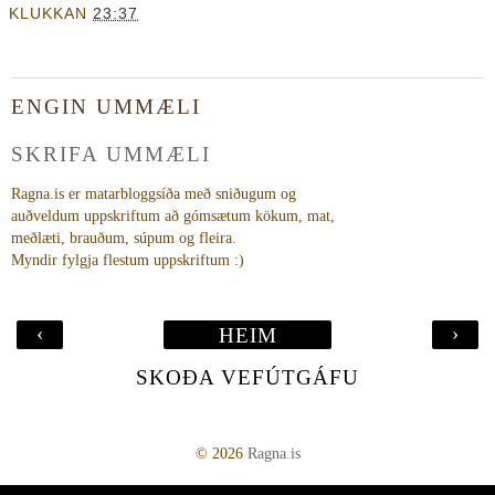
KLUKKAN
23:37
ENGIN UMMÆLI
SKRIFA UMMÆLI
Ragna.is er matarbloggsíða með sniðugum og
auðveldum uppskriftum að gómsætum kökum, mat,
meðlæti, brauðum, súpum og fleira.
Myndir fylgja flestum uppskriftum :)
‹
›
HEIM
SKOÐA VEFÚTGÁFU
©
2026
Ragna.is