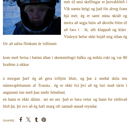
mér til smá skelfingar er þorrablótið í
Vík næstu helgi og það fór alveg fram
hjá mér, ég er samt núna skráð og
meira að segja búin að ákveða fötin til
að fara í . Já, allt klappað og klárt.
Vínleysi hefur ekki hrjáð mig síðan ég
fór að safna flöskum úr tollinum
kom með brósa í bæinn áðan í skemmtilegri hálku og miklu roki og var 80
hraðinn á okkur.
á morgun þarf ég að gera trilljón hluti, og þar á meðal skila inn
númeraplötunum af Trausta.. ég er ekki frá því að ég fari mað tárin í
augunum inn með þau undir höndinni.
en hann er ekki dáinn.. sei sei nei. það er bara vetur og hann fer eitthvað
lítið þá, þó svo að ég hafi marg oft sannað annað reyndar.
SHARE: