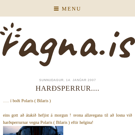
MENU
SUNNUDAGUR, 14. JANÚAR 2007
HARÐSPERRUR....
..... í boði Polaris ( Bilaris )
eins gott að átakið hefjist á morgun ! svona allavegana til að losna við
harðsperrurnar vegna Polaris ( Bilaris ) eftir helgina!