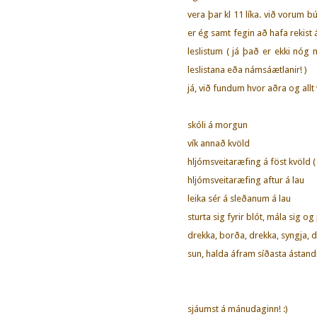
vera þar kl 11 líka. við vorum 
er ég samt fegin að hafa rekist
leslistum ( já það er ekki nóg 
leslistana eða námsáætlanir! )
já, við fundum hvor aðra og allt 
skóli á morgun
vík annað kvöld
hljómsveitaræfing á föst kvöld ( ú
hljómsveitaræfing aftur á lau
leika sér á sleðanum á lau
sturta sig fyrir blót, mála sig og
drekka, borða, drekka, syngja, da
sun, halda áfram síðasta ástandi.
sjáumst á mánudaginn! :)