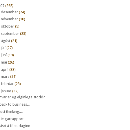
007
(268)
►
desember
(24)
►
nóvember
(10)
►
október
(9)
►
september
(23)
►
ágúst
(21)
►
júlí
(27)
►
júní
(19)
►
maí
(26)
►
apríl
(33)
►
mars
(21)
►
febrúar
(23)
janúar
(32)
hvar er eg eiginlega stödd?
back to business...
just thinking....
Helgarrapport
vísó á föstudaginn