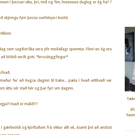
innum í þessari viku, þri, mið og fim, hveeeeee dugleg er ég ha? ?
skýringu fyrir þessu svefnleysi í kvöld.
 Víkinni
 dag sem sagðist líka vera yfir meðallagi spenntur. Fleiri en ég eru
að blótið verði gott. *krossleggfingur*
sofnað.
maður fer að hugsa daginn til baka... pæla í hvað eitthvað var
em áttu sér stað hér og þar fyrr um daginn.
Tækn
segja?! hvað er málið??
lí
heimi
í gærkvöldi og kjöftuðum frá okkur allt vit, ásamt því að andast