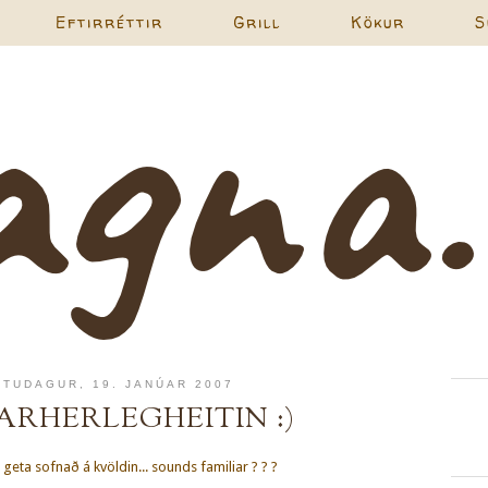
Eftirréttir
Grill
Kökur
S
TUDAGUR, 19. JANÚAR 2007
ARHERLEGHEITIN :)
 geta sofnað á kvöldin... sounds familiar ? ? ?