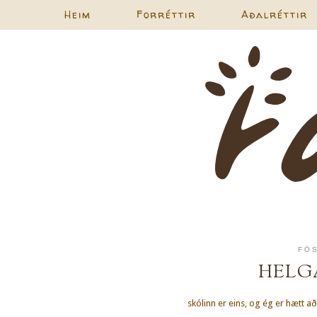
Heim
Forréttir
Aðalréttir
FÖS
HELG
skólinn er eins, og ég er hætt að