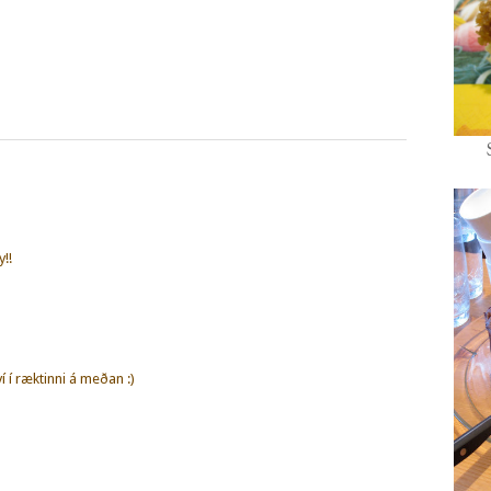
!!
í í ræktinni á meðan :)