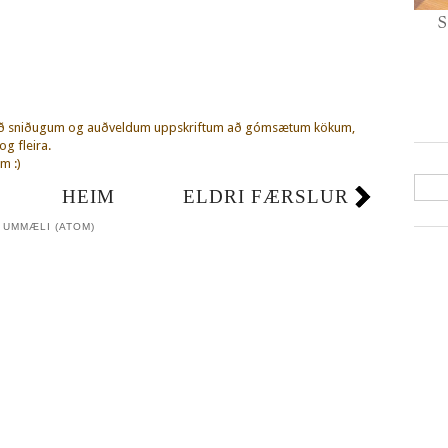
S
eð sniðugum og auðveldum uppskriftum að gómsætum kökum,
g fleira.
m :)
HEIM
ELDRI FÆRSLUR
 UMMÆLI (ATOM)