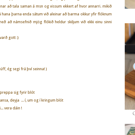
búnar að tala saman á msn og vissum ekkert af hvor annarri. mikið
 á hana þarna enda sátum við aleinar að barma okkur yfir flóknum
með að námsefnið mjög flókið heldur skiljum við ekki einu sinni
varð gott :)
ff, ég segi frá því seinna! )
 preppa sig fyrir blót
nsa, deyja ... í, um og í kringum blót
.. vera dáin !