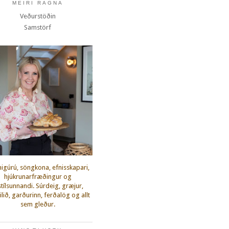
MEIRI RAGNA
Veðurstöðin
Samstörf
igúrú, söngkona, efnisskapari,
hjúkrunarfræðingur og
fstílsunnandi. Súrdeig, græjur,
lið, garðurinn, ferðalög og allt
sem gleður.