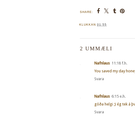
SHARE:
KLUKKAN
01:55
2 UMMÆLI
Nafnlaus
11:18 f.h.
You saved my day honey
Svara
Nafnlaus
6:15 e.h.
góða helgi ;) ég tek á þv
Svara