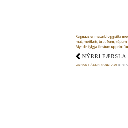
Ragna.is er matarbloggsíða m
mat, meðlæti, brauðum, súpum o
Myndir fylgja flestum uppskriftu
NÝRRI FÆRSLA
GERAST ÁSKRIFANDI AÐ:
BIRTA