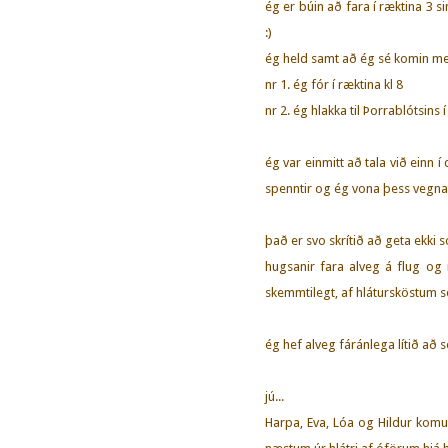
ég er búin að fara í ræktina 3 s
:)
ég held samt að ég sé komin með 
nr 1. ég fór í ræktina kl 8
nr 2. ég hlakka til Þorrablótsins í
ég var einmitt að tala við einn í
spenntir og ég vona þess vegna 
það er svo skrítið að geta ekki 
hugsanir fara alveg á flug og 
skemmtilegt, af hlátursköstum s
ég hef alveg fáránlega lítið að 
jú...
Harpa, Eva, Lóa og Hildur komu 