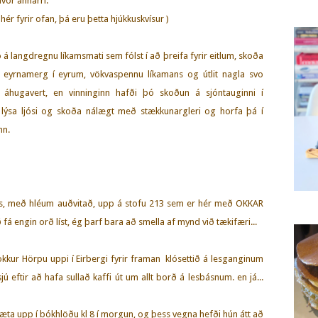
hvor annarri.
 hér fyrir ofan, þá eru þetta hjúkkuskvísur )
á langdregnu líkamsmati sem fólst í að þreifa fyrir eitlum, skoða
g eyrnamerg í eyrum, vökvaspennu líkamans og útlit nagla svo
ð áhugavert, en vinninginn hafði þó skoðun á sjóntauginni í
ýsa ljósi og skoða nálægt með stækkunargleri og horfa þá í
nn.
las, með hléum auðvitað, upp á stofu 213 sem er hér með OKKAR
fá engin orð líst, ég þarf bara að smella af mynd við tækifæri...
okkur Hörpu uppi í Eirbergi fyrir framan klósettið á lesganginum
ú eftir að hafa sullað kaffi út um allt borð á lesbásnum. en já...
æta upp í bókhlöðu kl 8 í morgun, og þess vegna hefði hún átt að