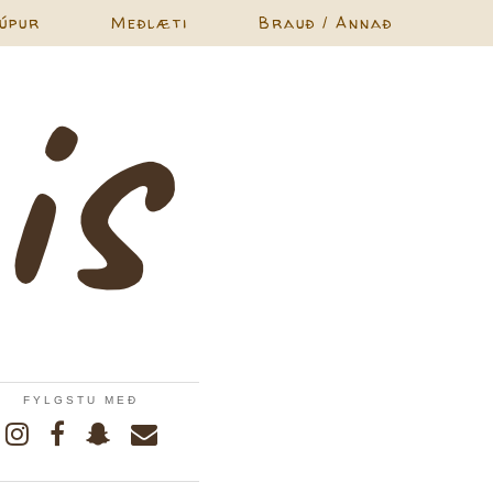
úpur
Meðlæti
Brauð / Annað
FYLGSTU MEÐ