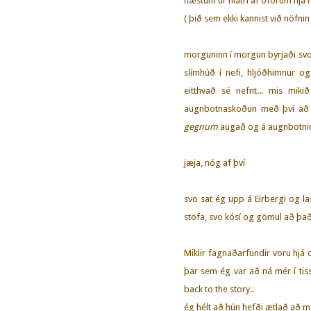
næstum úr hlátri af óförum hjá 
( þið sem ekki kannist við nöfnin
morguninn í morgun byrjaði svo 
slímhúð í nefi, hljóðhimnur o
eitthvað sé nefnt... mis miki
augnbotnaskoðun með því að l
gegnum
augað og á augnbotni
jæja, nóg af því
svo sat ég upp á Eirbergi og 
stofa, svo kósí og gömul að það 
Miklir fagnaðarfundir voru hjá 
þar sem ég var að ná mér í tissj
back to the story..
ég hélt að hún hefði ætlað að m