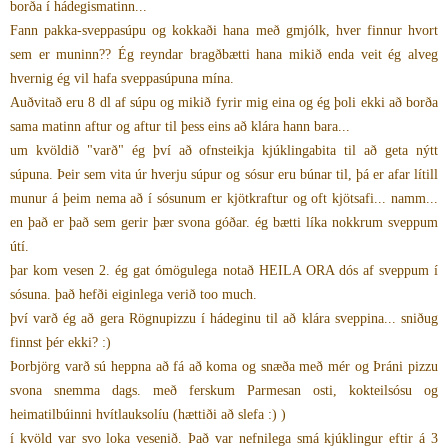
borða í hádegismatinn...
Fann pakka-sveppasúpu og kokkaði hana með gmjólk, hver finnur hvort
sem er muninn?? Ég reyndar bragðbætti hana mikið enda veit ég alveg
hvernig ég vil hafa sveppasúpuna mína.
Auðvitað eru 8 dl af súpu og mikið fyrir mig eina og ég þoli ekki að borða
sama matinn aftur og aftur til þess eins að klára hann bara...
um kvöldið "varð" ég því að ofnsteikja kjúklingabita til að geta nýtt
súpuna. Þeir sem vita úr hverju súpur og sósur eru búnar til, þá er afar lítill
munur á þeim nema að í sósunum er kjötkraftur og oft kjötsafi... namm...
en það er það sem gerir þær svona góðar. ég bætti líka nokkrum sveppum
útí.
þar kom vesen 2. ég gat ómögulega notað HEILA ORA dós af sveppum í
sósuna. það hefði eiginlega verið too much.
því varð ég að gera Rögnupizzu í hádeginu til að klára sveppina... sniðug
finnst þér ekki? :)
Þorbjörg varð sú heppna að fá að koma og snæða með mér og Þráni pizzu
svona snemma dags. með ferskum Parmesan osti, kokteilsósu og
heimatilbúinni hvítlauksolíu (hættiði að slefa :) )
í kvöld var svo loka vesenið. Það var nefnilega smá kjúklingur eftir á 3