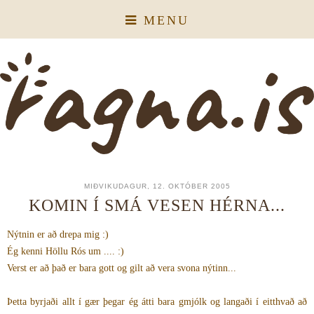
MENU
MIÐVIKUDAGUR, 12. OKTÓBER 2005
KOMIN Í SMÁ VESEN HÉRNA...
Nýtnin er að drepa mig :)
Ég kenni Höllu Rós um .... :)
Verst er að það er bara gott og gilt að vera svona nýtinn...
Þetta byrjaði allt í gær þegar ég átti bara gmjólk og langaði í eitthvað að