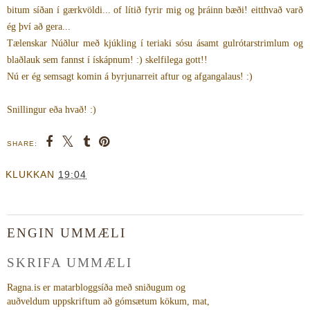
bitum síðan í gærkvöldi... of lítið fyrir mig og þráinn bæði! eitthvað varð
ég því að gera...
Tælenskar Núðlur með kjúkling í teriaki sósu ásamt gulrótarstrimlum og
blaðlauk sem fannst í ískápnum! :) skelfilega gott!!
Nú er ég semsagt komin á byrjunarreit aftur og afgangalaus! :)
Snillingur eða hvað! :)
SHARE:
KLUKKAN
19:04
ENGIN UMMÆLI
SKRIFA UMMÆLI
Ragna.is er matarbloggsíða með sniðugum og
auðveldum uppskriftum að gómsætum kökum, mat,