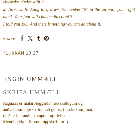
clockwise circles with it.
2. Now, while doing this, draw the number "6" in the air with your right
hand. Your foot will change direction!!!
I told you so... And there is nothing you can do about it.
SHARE:
KLUKKAN
10:27
ENGIN UMMÆLI
SKRIFA UMMÆLI
Ragna.is er matarbloggsíða með sniðugum og
auðveldum uppskriftum að gómsætum kökum, mat,
meðlæti, brauðum, súpum og fleira.
Myndir fylgja flestum uppskriftum :)