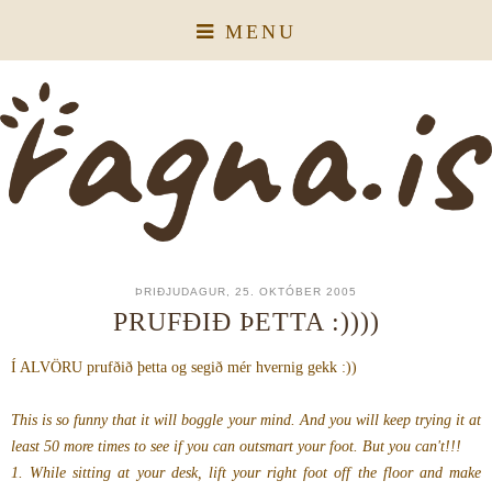
MENU
ÞRIÐJUDAGUR, 25. OKTÓBER 2005
PRUFÐIÐ ÞETTA :))))
Í ALVÖRU prufðið þetta og segið mér hvernig gekk :))
This is so funny that it will boggle your mind. And you will keep trying it at
least 50 more times to see if you can outsmart your foot. But you can't!!!
1. While sitting at your desk, lift your right foot off the floor and make