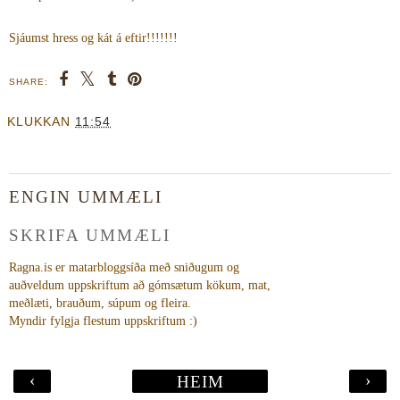
Sjáumst hress og kát á eftir!!!!!!!
SHARE:
KLUKKAN
11:54
ENGIN UMMÆLI
SKRIFA UMMÆLI
Ragna.is er matarbloggsíða með sniðugum og
auðveldum uppskriftum að gómsætum kökum, mat,
meðlæti, brauðum, súpum og fleira.
Myndir fylgja flestum uppskriftum :)
‹
›
HEIM