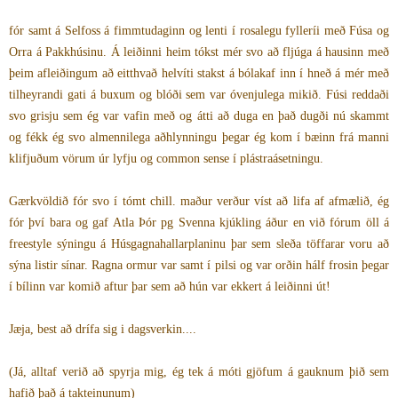
fór samt á Selfoss á fimmtudaginn og lenti í rosalegu fylleríi með Fúsa og
Orra á Pakkhúsinu. Á leiðinni heim tókst mér svo að fljúga á hausinn með
þeim afleiðingum að eitthvað helvíti stakst á bólakaf inn í hneð á mér með
tilheyrandi gati á buxum og blóði sem var óvenjulega mikið. Fúsi reddaði
svo grisju sem ég var vafin með og átti að duga en það dugði nú skammt
og fékk ég svo almennilega aðhlynningu þegar ég kom í bæinn frá manni
klifjuðum vörum úr lyfju og common sense í plástraásetningu.
Gærkvöldið fór svo í tómt chill. maður verður víst að lifa af afmælið, ég
fór því bara og gaf Atla Þór pg Svenna kjúkling áður en við fórum öll á
freestyle sýningu á Húsgagnahallarplaninu þar sem sleða töffarar voru að
sýna listir sínar. Ragna ormur var samt í pilsi og var orðin hálf frosin þegar
í bílinn var komið aftur þar sem að hún var ekkert á leiðinni út!
Jæja, best að drífa sig i dagsverkin....
(Já, alltaf verið að spyrja mig, ég tek á móti gjöfum á gauknum þið sem
hafið það á takteinunum)