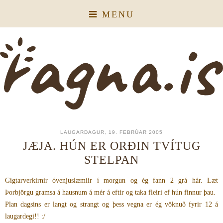
MENU
LAUGARDAGUR, 19. FEBRÚAR 2005
JÆJA. HÚN ER ORÐIN TVÍTUG
STELPAN
Gigtarverkirnir óvenjuslæmiir í morgun og ég fann 2 grá hár. Læt
Þorbjörgu gramsa á hausnum á mér á eftir og taka fleiri ef hún finnur þau.
Plan dagsins er langt og strangt og þess vegna er ég vöknuð fyrir 12 á
laugardegi!! :/