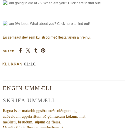
Ég semsagt dey sem kúlisti og með flesta tækni á hreinu...
SHARE:
KLUKKAN
01:16
ENGIN UMMÆLI
SKRIFA UMMÆLI
Ragna.is er matarbloggsíða með sniðugum og
auðveldum uppskriftum að gómsætum kökum, mat,
meðlæti, brauðum, súpum og fleira.
Myndir fylgja flestum uppskriftum :)