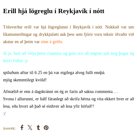
Erill hjá lögreglu í Reykjavík í nótt
Töluverður erill var hjá lögreglunni í Reykjavík í nótt. Nokkuð var um
líkamsmeiðingar og drykkjulæti auk þess sem fjórir voru teknir ölvaðir við
akstur en af þeim var
einn á gröfu.
Já já, best að velja þetta risastóra og gula svo að enginn sjái mig þegar ég
keyri fullur :p
spiluðum aftur til 6.25 en þá var eigilega alveg fullt ennþá.
mjög skemmtilegt kvöld!
Afmælið er enn á dagskránni en ég er farin að sakna commenta.....
Svona í allurunni, er hálf fáranlegt að skrifa hérna og vita ekkert hver er að
lesa, eða hvort að það sé einhver að lesa yfir höfuð!!
:/
SHARE: