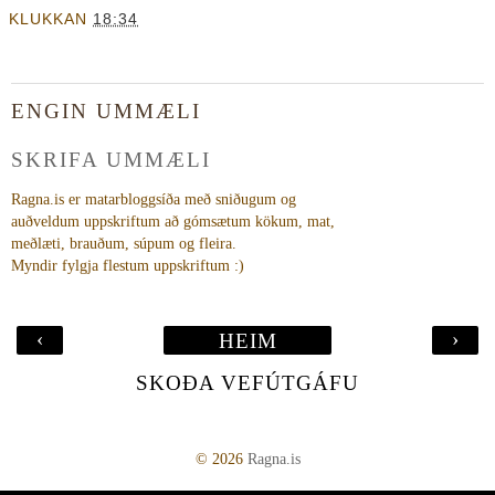
KLUKKAN
18:34
ENGIN UMMÆLI
SKRIFA UMMÆLI
Ragna.is er matarbloggsíða með sniðugum og
auðveldum uppskriftum að gómsætum kökum, mat,
meðlæti, brauðum, súpum og fleira.
Myndir fylgja flestum uppskriftum :)
‹
›
HEIM
SKOÐA VEFÚTGÁFU
©
2026
Ragna.is