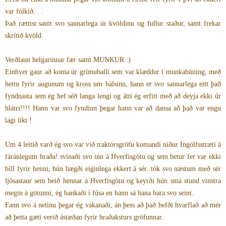
var fólkið. . .
Það rættist samt svo sannarlega úr kvöldinu og fullur staður, samt frekar
skrítið kvöld.
Verðlaun helgarinnar fær samt MUNKUR :)
Einhver gaur að koma úr grímuballi sem var klæddur í munkabúning, með
hettu fyrir augunum og kross um hálsinn, hann er svo sannarlega eitt það
fyndnasta sem ég hef séð langa lengi og átti ég erfitt með að deyja ekki úr
hlátri!!!! Hann var svo fyndinn þegar hann var að dansa að það var engu
lagi líkt !
Um 4 leitið varð ég svo var við traktórsgröfu komandi niður Ingólfsstræti á
fáránlegum hraða! svínaði svo inn á Hverfisgötu og sem betur fer var ekki
bíll fyrir henni, hún hægði eiginlega ekkert á sér. tók svo næstum með sér
ljósastaur sem beið hennar á Hverfisgötu og keyrði hún smá stund vinstra
megin á götunni, ég bankaði í fúsa en hann sá hana bara svo seint.
Fann svo á netinu þegar ég vakanaði, án þess að það hefði hvarflað að mér
að þetta gæti verið ástæðan fyrir hraðaksturs gröfunnar..