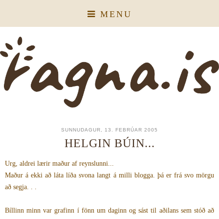
MENU
SUNNUDAGUR, 13. FEBRÚAR 2005
HELGIN BÚIN...
Urg, aldrei lærir maður af reynslunni...
Maður á ekki að láta líða svona langt á milli blogga. þá er frá svo mörgu
að segja. . .
Bíllinn minn var grafinn í fönn um daginn og sást til aðilans sem stóð að