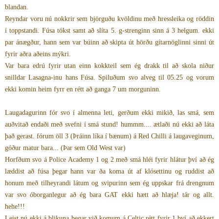
blandan.
Reyndar voru nú nokkrir sem björguðu kvöldinu með hressleika og röddin
í toppstandi. Fúsa tókst samt að slíta 5. g-strenginn sinn á 3 helgum. ekki
par ánægður, hann sem var búinn að skipta út hörðu gítarnöglinni sinni út
fyrir aðra aðeins mýkri.
Var bara edrú fyrir utan einn kokkteil sem ég drakk til að skola niður
snilldar Lasagna-inu hans Fúsa. Spiluðum svo alveg til 05.25 og vorum
ekki komin heim fyrr en rétt að ganga 7 um morguninn.
Laugadagurinn fór svo í almenna leti, gerðum ekki mikið, las smá, sem
auðvitað endaði með svefni í smá stund! hummm.... ætlaði nú ekki að láta
það gerast. fórum öll 3 (Þráinn líka í bænum) á Red Chilli á laugaveginum,
góður matur bara... (Þar sem Old West var)
Horfðum svo á Police Academy 1 og 2 með smá hléi fyrir hlátur því að ég
læddist að fúsa þegar hann var ða koma út af klósettinu og ruddist að
honum með tilheyrandi látum og svipurinn sem ég uppskar frá drengnum
var svo óborganlegur að ég bara GAT ekki hætt að hlæja! tár og allt.
hehe!!!
Leist nú ekki á blikuna þegar við komum á Celtic rétt fyrir 1 því að ekkert