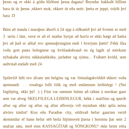
þesso og er ekki á góðu hliðinni þessa dagana! Reyndar bakkaði bíllinn
bara út úr þessu ,ekkert mok, ekkert út eða neitt. þetta er jeppi, trúiði því
bara :D
Búin að standa í maraþon áhorfi á 24 upp á síðkastið því að Svenni er með
3. seríu í láni, verst er að ef maður byrjar að horfa er ekki hægt að hætta
þvi að það er alltaf svo spennuþrunginn endi í hverjum þætti! Fékk líka
voða gott pasta bolognese og hvítlauksbrauð en ég lagði af mörkum
nýbakaða alvöru súkkulaðiköku, jarðaber og rjóma... Frábært kvöld, sem
auðvitað endaði með 24.
Spileríið hélt svo áfram um helgina og var föstudagskvöldið ekkert voða
spennandi. . . rosalega fullt fólk og með endæmum leiðinlegt ! (Nei
Ingibjörg, ekki þú! :) ) Fúsi var næstum búinn að ráðast á norskan gaur
sem var alveg SKELFILEGA LEIÐINLEGUR, hékk í statífinu og spurði
aftur og aftur og aftur og aftur afhverju við myndum ekki spila neina
alvöru tónlist! Kiss eða Paradise city, eitthvað hefur gaurinn verið
skemmdur ef hann hefur séð heila hljómsveit þarna í horninu þar sem 2
snafsar sátu, með einn KASSAGÍTAR og SÖNGKONU! ekki beint rétta