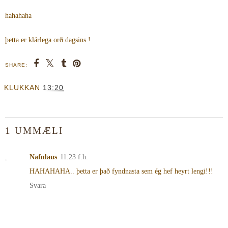
hahahaha
þetta er klárlega orð dagsins !
SHARE:
KLUKKAN
13:20
1 UMMÆLI
Nafnlaus
11:23 f.h.
HAHAHAHA.. þetta er það fyndnasta sem ég hef heyrt lengi!!!
Svara