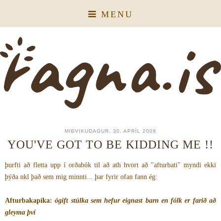
MENU
MIÐVIKUDAGUR, 30. APRÍL 2008
YOU'VE GOT TO BE KIDDING ME !!
þurfti að fletta upp í orðabók til að ath hvort að "afturbati" myndi ekki
þýða nkl það sem mig minnti... þar fyrir ofan fann ég:
Afturbakapíka:
ógift stúlka sem hefur eignast barn en fólk er farið að
gleyma því