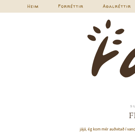
Heim
Forréttir
Aðalréttir
S
F
jájá, ég kom mér auðvitað í vand