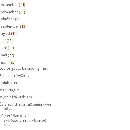
►
desember
(11)
►
nóvember
(12)
►
október
(8)
►
september
(13)
►
ágúst
(10)
►
júlí
(13)
►
júní
(11)
►
maí
(22)
apríl
(23)
you've got to be kidding me !!
Raularinn í kvöld...
opinberun?
Mánudagur...
Myndir frá verknámi
Ég gleymdi alltaf að segja ykkur
að ....
Eftir erfiðan dag á
skurðstofunni...ný búin að
set...