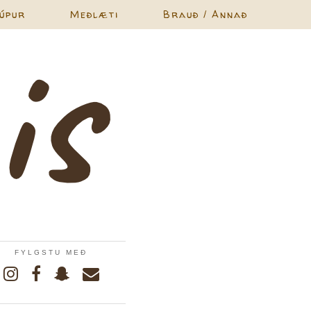
úpur
Meðlæti
Brauð / Annað
FYLGSTU MEÐ