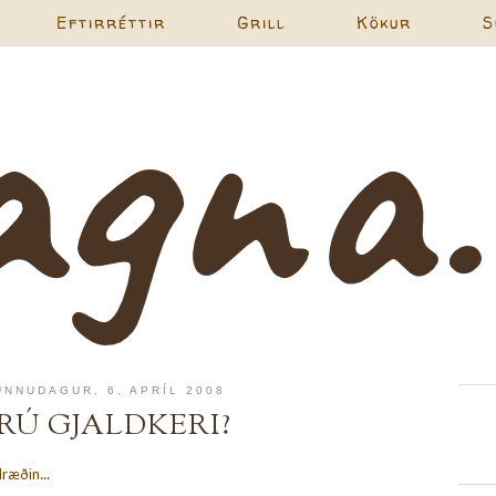
Eftirréttir
Grill
Kökur
S
UNNUDAGUR, 6. APRÍL 2008
RÚ GJALDKERI?
ræðin...