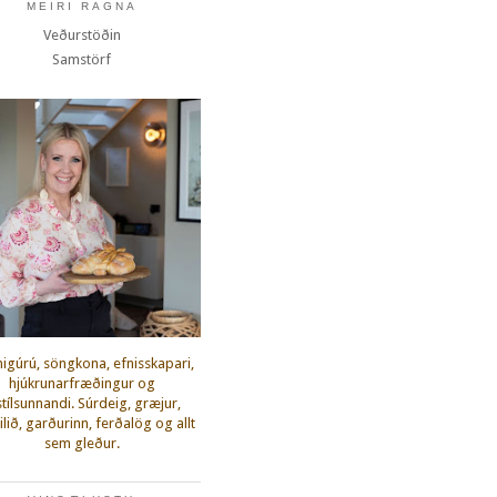
MEIRI RAGNA
Veðurstöðin
Samstörf
igúrú, söngkona, efnisskapari,
hjúkrunarfræðingur og
fstílsunnandi. Súrdeig, græjur,
lið, garðurinn, ferðalög og allt
sem gleður.