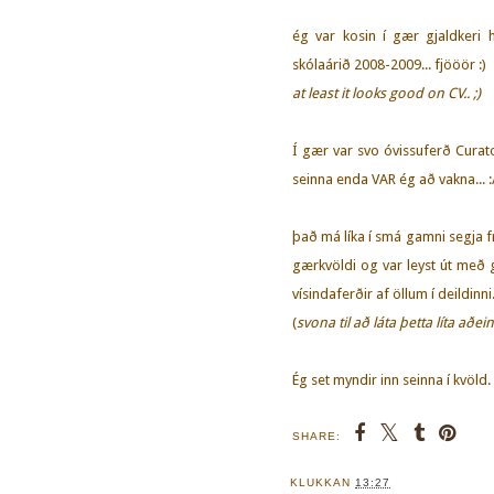
ég var kosin í gær gjaldkeri 
skólaárið 2008-2009... fjööör :)
at least it looks good on CV.. ;)
Í gær var svo óvissuferð Curat
seinna enda VAR ég að vakna... 
það má líka í smá gamni segja f
gærkvöldi og var leyst út með g
vísindaferðir af öllum í deildinni.
(
svona til að láta þetta líta aðei
Ég set myndir inn seinna í kvöld. 
SHARE:
KLUKKAN
13:27