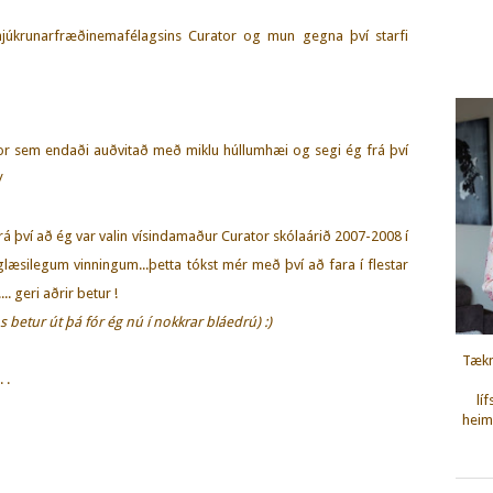
hjúkrunarfræðinemafélagsins Curator og mun gegna því starfi
or sem endaði auðvitað með miklu húllumhæi og segi ég frá því
:/
rá því að ég var valin vísindamaður Curator skólaárið 2007-2008 í
læsilegum vinningum...þetta tókst mér með því að fara í flestar
... geri aðrir betur !
ns betur út þá fór ég nú í nokkrar bláedrú) :)
Tækn
. .
lí
heimi