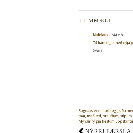
1 UMMÆLI
Nafnlaus
1:44 e.h.
Til hamingju með nýja jo
Svara
Ragna.is er matarbloggsíða m
mat, meðlæti, brauðum, súpum o
Myndir fylgja flestum uppskriftu
NÝRRI FÆRSLA