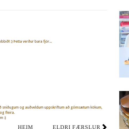
bbið! :) Þetta verður bara fjör...
eð sniðugum og auðveldum uppskriftum að gómsætum kökum,
g fleira.
m :)
HEIM
ELDRI FÆRSLUR