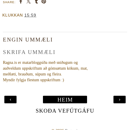
SHARE:
KLUKKAN
15:59
ENGIN UMMÆLI
SKRIFA UMMÆLI
Ragna.is er matarbloggsíða með sniðugum og
auðveldum uppskriftum að gómsætum kökum, mat,
meðlæti, brauðum, súpum og fleira.
Myndir fylgja flestum uppskriftum :)
‹
›
HEIM
SKOÐA VEFÚTGÁFU