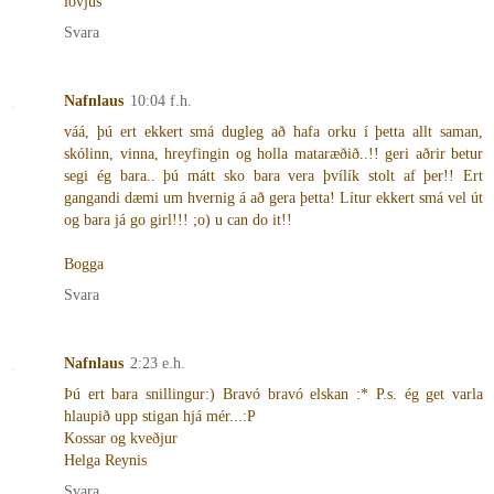
lövjús
Svara
Nafnlaus
10:04 f.h.
váá, þú ert ekkert smá dugleg að hafa orku í þetta allt saman,
skólinn, vinna, hreyfingin og holla mataræðið..!! geri aðrir betur
segi ég bara.. þú mátt sko bara vera þvílík stolt af þer!! Ert
gangandi dæmi um hvernig á að gera þetta! Lítur ekkert smá vel út
og bara já go girl!!! ;o) u can do it!!
Bogga
Svara
Nafnlaus
2:23 e.h.
Þú ert bara snillingur:) Bravó bravó elskan :* P.s. ég get varla
hlaupið upp stigan hjá mér...:P
Kossar og kveðjur
Helga Reynis
Svara