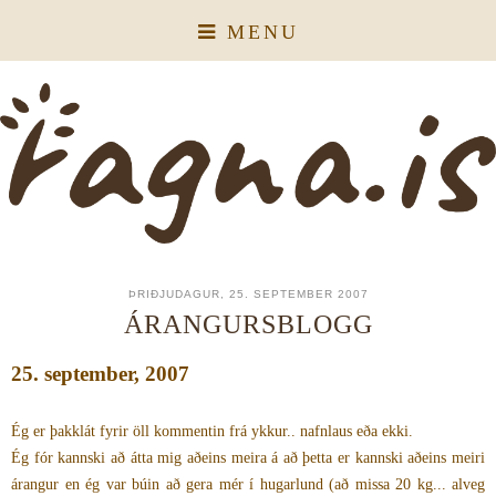
MENU
ÞRIÐJUDAGUR, 25. SEPTEMBER 2007
ÁRANGURSBLOGG
25. september, 2007
Ég er þakklát fyrir öll kommentin frá ykkur.. nafnlaus eða ekki.
Ég fór kannski að átta mig aðeins meira á að þetta er kannski aðeins meiri
árangur en ég var búin að gera mér í hugarlund (að missa 20 kg... alveg