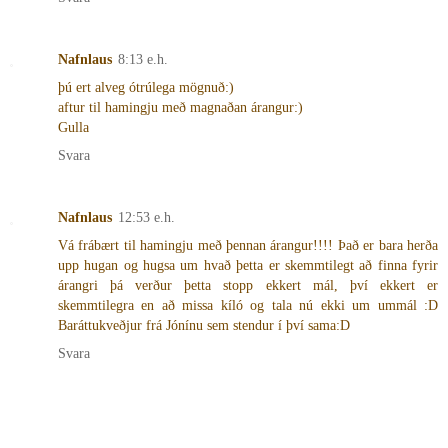
Nafnlaus
8:13 e.h.
þú ert alveg ótrúlega mögnuð:)
aftur til hamingju með magnaðan árangur:)
Gulla
Svara
Nafnlaus
12:53 e.h.
Vá frábært til hamingju með þennan árangur!!!! Það er bara herða
upp hugan og hugsa um hvað þetta er skemmtilegt að finna fyrir
árangri þá verður þetta stopp ekkert mál, því ekkert er
skemmtilegra en að missa kíló og tala nú ekki um ummál :D
Baráttukveðjur frá Jónínu sem stendur í því sama:D
Svara