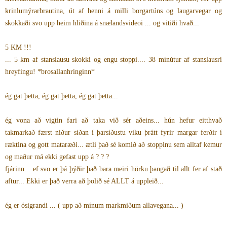
krinlumýrarbrautina, út af henni á milli borgartúns og laugarvegar og
skokkaði svo upp heim hliðina á snælandsvideoi ... og vitiði hvað...
5 KM !!!
... 5 km af stanslausu skokki og engu stoppi.... 38 mínútur af stanslausri
hreyfingu! *brosallanhringinn*
ég gat þetta, ég gat þetta, ég gat þetta...
ég vona að vigtin fari að taka við sér aðeins... hún hefur eitthvað
takmarkað færst niður síðan í þarsíðustu viku þrátt fyrir margar ferðir í
ræktina og gott mataræði... ætli það sé komið að stoppinu sem alltaf kemur
og maður má ekki gefast upp á ? ? ?
fjárinn... ef svo er þá þýðir það bara meiri hörku þangað til allt fer af stað
aftur... Ekki er það verra að þolið sé ALLT á uppleið...
ég er ósigrandi ... ( upp að mínum markmiðum allavegana... )