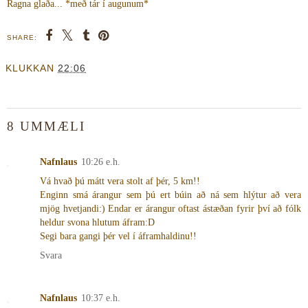
Ragna glaða... *með tár í augunum*
SHARE:
KLUKKAN
22:06
8 UMMÆLI
Nafnlaus
10:26 e.h.
Vá hvað þú mátt vera stolt af þér, 5 km!!
Enginn smá árangur sem þú ert búin að ná sem hlýtur að vera
mjög hvetjandi:) Endar er árangur oftast ástæðan fyrir því að fólk
heldur svona hlutum áfram:D
Segi bara gangi þér vel í áframhaldinu!!
Svara
Nafnlaus
10:37 e.h.