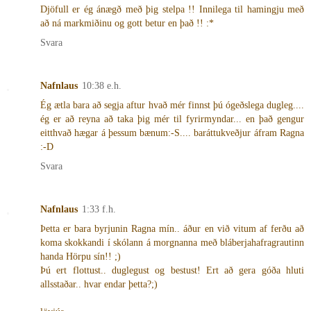
Djöfull er ég ánægð með þig stelpa !! Innilega til hamingju með
að ná markmiðinu og gott betur en það !! :*
Svara
Nafnlaus
10:38 e.h.
Ég ætla bara að segja aftur hvað mér finnst þú ógeðslega dugleg....
ég er að reyna að taka þig mér til fyrirmyndar... en það gengur
eitthvað hægar á þessum bænum:-S.... baráttukveðjur áfram Ragna
:-D
Svara
Nafnlaus
1:33 f.h.
Þetta er bara byrjunin Ragna mín.. áður en við vitum af ferðu að
koma skokkandi í skólann á morgnanna með bláberjahafragrautinn
handa Hörpu sín!! ;)
Þú ert flottust.. duglegust og bestust! Ert að gera góða hluti
allsstaðar.. hvar endar þetta?;)