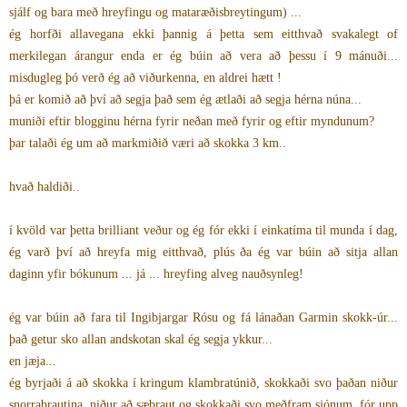
sjálf og bara með hreyfingu og mataræðisbreytingum) ...
ég horfði allavegana ekki þannig á þetta sem eitthvað svakalegt of
merkilegan árangur enda er ég búin að vera að þessu í 9 mánuði...
misdugleg þó verð ég að viðurkenna, en aldrei hætt !
þá er komið að því að segja það sem ég ætlaði að segja hérna núna...
muniði eftir blogginu hérna fyrir neðan með fyrir og eftir myndunum?
þar talaði ég um að markmiðið væri að skokka 3 km..
hvað haldiði..
í kvöld var þetta brilliant veður og ég fór ekki í einkatíma til munda í dag,
ég varð því að hreyfa mig eitthvað, plús ða ég var búin að sitja allan
daginn yfir bókunum ... já ... hreyfing alveg nauðsynleg!
ég var búin að fara til Ingibjargar Rósu og fá lánaðan Garmin skokk-úr...
það getur sko allan andskotan skal ég segja ykkur...
en jæja...
ég byrjaði á að skokka í kringum klambratúnið, skokkaði svo þaðan niður
snorrabrautina, niður að sæbraut og skokkaði svo meðfram sjónum, fór upp