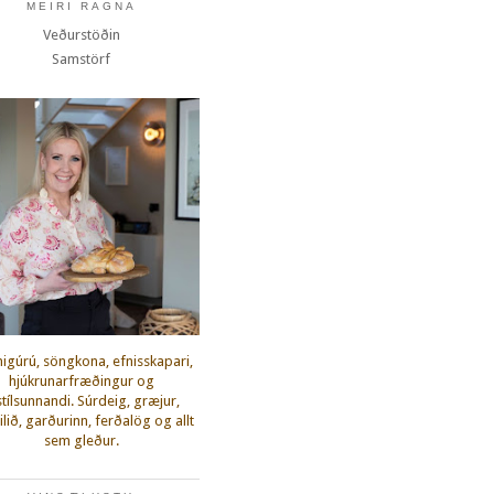
MEIRI RAGNA
Veðurstöðin
Samstörf
igúrú, söngkona, efnisskapari,
hjúkrunarfræðingur og
fstílsunnandi. Súrdeig, græjur,
lið, garðurinn, ferðalög og allt
sem gleður.