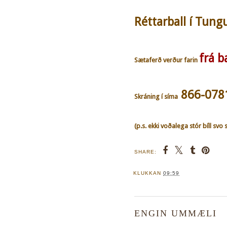
Réttarball í Tungu
frá 
Sætaferð verður farin
866-078
Skráning í síma
(p.s. ekki voðalega stór bíll svo s
SHARE:
KLUKKAN
09:59
ENGIN UMMÆLI