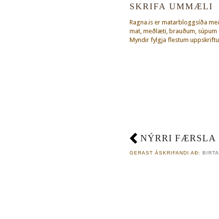
SKRIFA UMMÆLI
Ragna.is er matarbloggsíða m
mat, meðlæti, brauðum, súpum o
Myndir fylgja flestum uppskriftu
NÝRRI FÆRSLA
GERAST ÁSKRIFANDI AÐ:
BIRTA