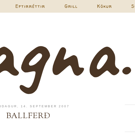
Eftirréttir
Grill
Kökur
S
UDAGUR, 14. SEPTEMBER 2007
BALLFERÐ