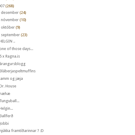
007
(268)
►
desember
(24)
►
nóvember
(10)
►
október
(9)
september
(23)
HELGIN ..
one of those days...
5 x Ragna.is
árangursblogg
Bláberjaspeltmuffins
jamm og jæja
Dr. House
hæhæ
Tunguball...
Helgin...
Ballferð
Jobbi
hjúkka framtíðarinnar ? :D