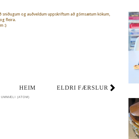
eð sniðugum og auðveldum uppskriftum að gómsætum kökum,
g fleira.
m :)
HEIM
ELDRI FÆRSLUR
 UMMÆLI (ATOM)