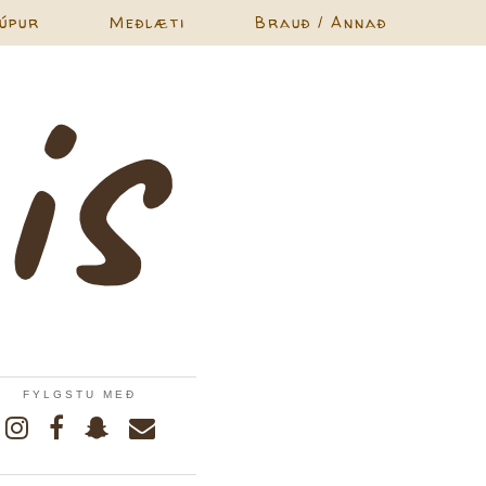
úpur
Meðlæti
Brauð / Annað
FYLGSTU MEÐ