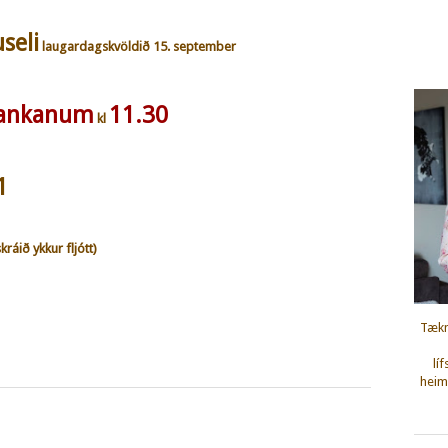
seli
laugardagskvöldið 15. september
bankanum
11.30
kl
1
kráið ykkur fljótt)
Tækn
lí
heimi