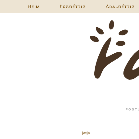
Heim
Forréttir
Aðalréttir
FÖST
jæja