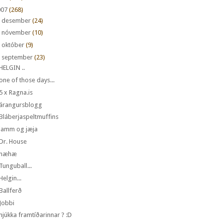
007
(268)
►
desember
(24)
►
nóvember
(10)
►
október
(9)
september
(23)
HELGIN ..
one of those days...
5 x Ragna.is
árangursblogg
Bláberjaspeltmuffins
jamm og jæja
Dr. House
hæhæ
Tunguball...
Helgin...
Ballferð
Jobbi
hjúkka framtíðarinnar ? :D