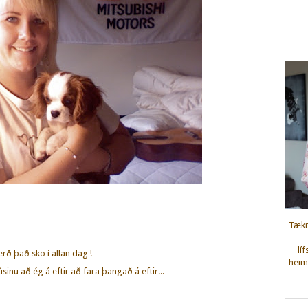
Tækn
lí
erð það sko í allan dag !
heimi
úsinu að ég á eftir að fara þangað á eftir...