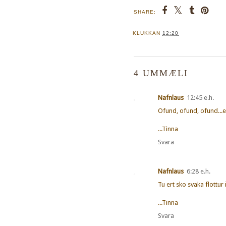
SHARE:
KLUKKAN
12:20
4 UMMÆLI
Nafnlaus
12:45 e.h.
Ofund, ofund, ofund...eg 
...Tinna
Svara
Nafnlaus
6:28 e.h.
Tu ert sko svaka flottur 
...Tinna
Svara