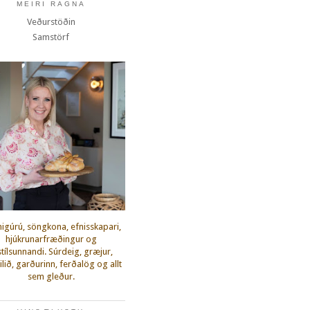
MEIRI RAGNA
Veðurstöðin
Samstörf
igúrú, söngkona, efnisskapari,
hjúkrunarfræðingur og
fstílsunnandi. Súrdeig, græjur,
lið, garðurinn, ferðalög og allt
sem gleður.