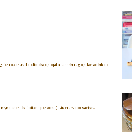
fer i badhusid a eftir lika og bjalla kannski i tig og fae ad kikja :)
i mynd en miklu flottari i personu :) ...tu ert svooo saetur!!