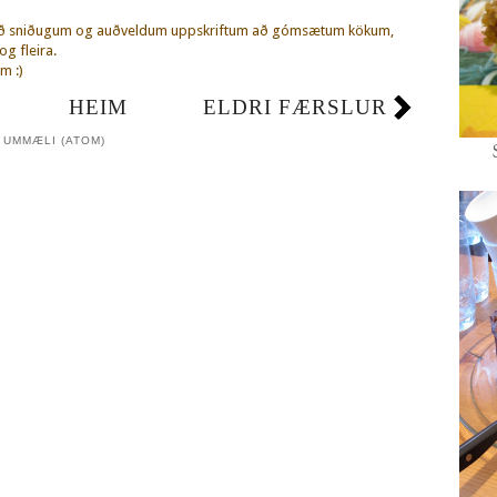
eð sniðugum og auðveldum uppskriftum að gómsætum kökum,
g fleira.
m :)
HEIM
ELDRI FÆRSLUR
 UMMÆLI (ATOM)