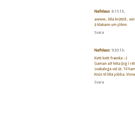
Nafnlaus
8:15 f.h.
awww.. litla krúttið.. 
á klakann um jólinn
Svara
Nafnlaus
9:30 f.h.
Kvitt kvitt frænka :-)
Gaman að hitta þig í rét
svakalega vel út. Til h
Knús til litla jobba. Von
Svara