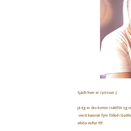
Sjáiði hver er í pössun ;)
já ég er sko komin í náttföt og v
-verst kannski fyrir fólkið í baðh
vibba veður !!!!!