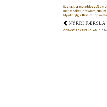
Ragna.is er matarbloggsíða m
mat, meðlæti, brauðum, súpum o
Myndir fylgja flestum uppskriftu
NÝRRI FÆRSLA
GERAST ÁSKRIFANDI AÐ:
BIRTA