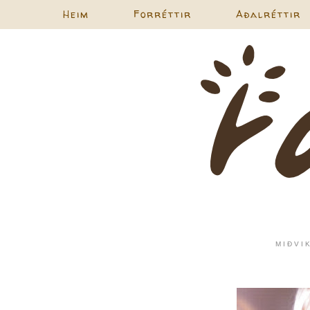
Heim
Forréttir
Aðalréttir
MIÐVI