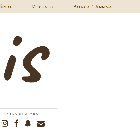
úpur
Meðlæti
Brauð / Annað
FYLGSTU MEÐ