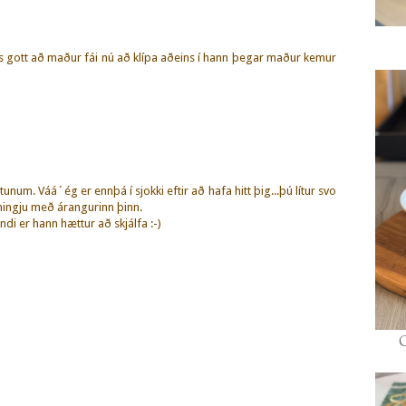
eins gott að maður fái nú að klípa aðeins í hann þegar maður kemur
tunum. Váá´ég er ennþá í sjokki eftir að hafa hitt þig...þú lítur svo
amingju með árangurinn þinn.
andi er hann hættur að skjálfa :-)