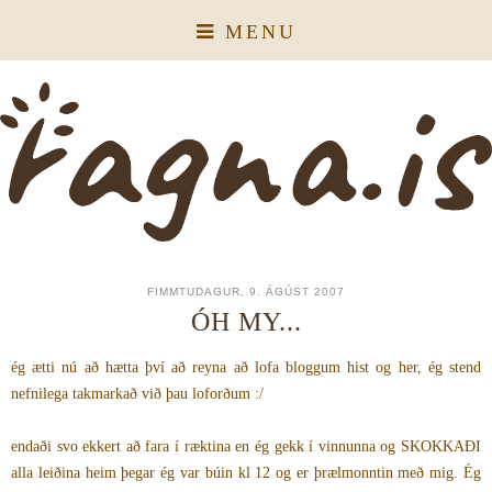
MENU
FIMMTUDAGUR, 9. ÁGÚST 2007
ÓH MY...
ég ætti nú að hætta því að reyna að lofa bloggum hist og her, ég stend
nefnilega takmarkað við þau loforðum :/
endaði svo ekkert að fara í ræktina en ég gekk í vinnunna og SKOKKAÐI
alla leiðina heim þegar ég var búin kl 12 og er þrælmonntin með mig. Ég