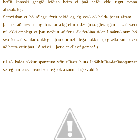
hefði kannski gengið leiðina heim ef það hefði ekki rignt svona
allsvakalega.
Samviskan er þó rólegri fyrir vikið og ég verð að halda þessu áfram ...
þ.e.a.s. að hreyfa mig. bara örfá kg eftir í design sólgleraugun.... það væri
nú ekki amalegt ef þau næðust af fyrir dk ferðina síðar í mánuðinum þó
svo ða það sé afar ólíklegt.. þau eru nefnilega nokkur. ( ég ætla samt ekki
að hætta eftir þau ! ó seisei... þetta er allt of gaman! )
til að halda ykkur spenntum yfir síðasta hluta Þjóðhátíðar-ferðasögunnar
set ég inn þessa mynd sem ég tók á sunnudagskvöldið