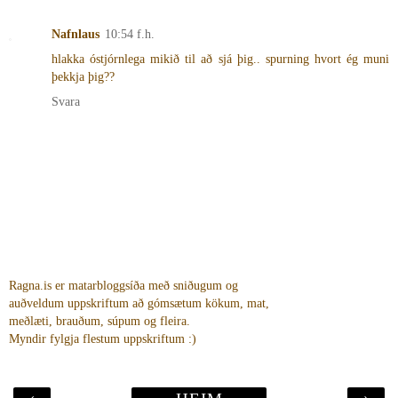
Nafnlaus
10:54 f.h.
hlakka óstjórnlega mikið til að sjá þig.. spurning hvort ég muni
þekkja þig??
Svara
Ragna.is er matarbloggsíða með sniðugum og
auðveldum uppskriftum að gómsætum kökum, mat,
meðlæti, brauðum, súpum og fleira.
Myndir fylgja flestum uppskriftum :)
‹
›