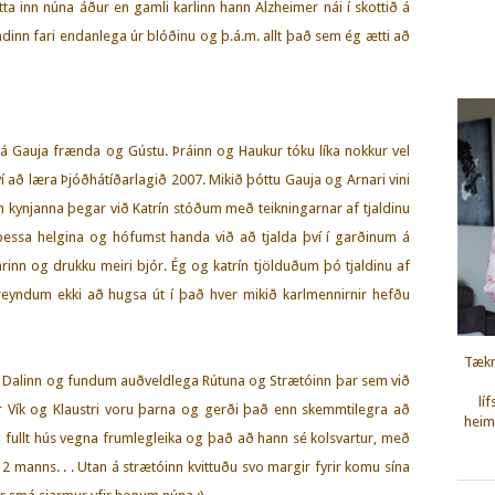
tta inn núna áður en gamli karlinn hann Alzheimer nái í skottið á
ndinn fari endanlega úr blóðinu og þ.á.m. allt það sem ég ætti að
já Gauja frænda og Gústu. Þráinn og Haukur tóku líka nokkur vel
ví að læra Þjóðhátíðarlagið 2007. Mikið þóttu Gauja og Arnari vini
 kynjanna þegar við Katrín stóðum með teikningarnar af tjaldinu
þessa helgina og hófumst handa við að tjalda því í garðinum á
inn og drukku meiri bjór. Ég og katrín tjölduðum þó tjaldinu af
 reyndum ekki að hugsa út í það hver mikið karlmennirnir hefðu
Tækn
ð í Dalinn og fundum auðveldlega Rútuna og Strætóinn þar sem við
lí
 úr Vík og Klaustri voru þarna og gerði það enn skemmtilegra að
heimi
 fullt hús vegna frumlegleika og það að hann sé kolsvartur, með
2 manns. . . Utan á strætóinn kvittuðu svo margir fyrir komu sína