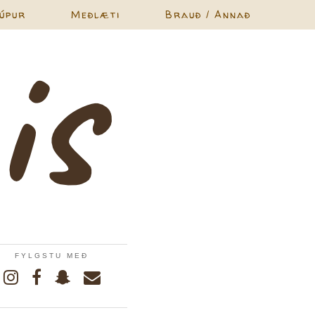
úpur
Meðlæti
Brauð / Annað
FYLGSTU MEÐ