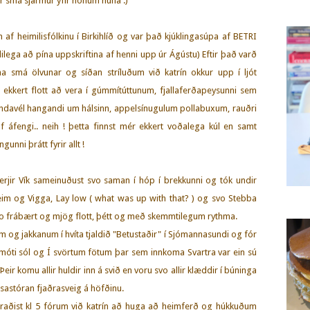
 smá sjarmur yfir honum núna :)
af heimilisfólkinu í Birkihlíð og var það kjúklingasúpa af BETRI
lega að pína uppskriftina af henni upp úr Ágústu) Eftir það varð
 smá ölvunar og síðan stríluðum við katrín okkur upp í ljót
ara ekkert flott að vera í gúmmítúttunum, fjallaferðapeysunni sem
ndavél hangandi um hálsinn, appelsínugulum pollabuxum, rauðri
f áfengi.. neih ! þetta finnst mér ekkert voðalega kúl en samt
unni þrátt fyrir allt !
verjir Vík sameinuðust svo saman í hóp í brekkunni og tók undir
 og Vigga, Lay low ( what was up with that? ) og svo Stebba
svo frábært og mjög flott, þétt og með skemmtilegum rythma.
m og jakkanum í hvíta tjaldið "Betustaðir" í Sjómannasundi og fór
 móti sól og Í svörtum fötum þar sem innkoma Svartra var ein sú
Þeir komu allir huldir inn á svið en voru svo allir klæddir í búninga
isastóran fjaðrasveig á höfðinu.
láraðist kl 5 fórum við katrín að huga að heimferð og húkkuðum