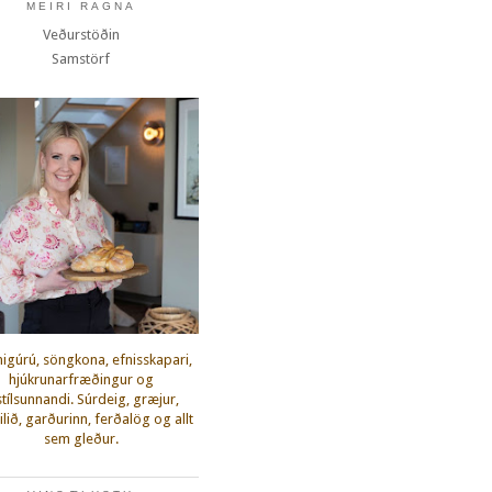
MEIRI RAGNA
Veðurstöðin
Samstörf
igúrú, söngkona, efnisskapari,
hjúkrunarfræðingur og
fstílsunnandi. Súrdeig, græjur,
lið, garðurinn, ferðalög og allt
sem gleður.