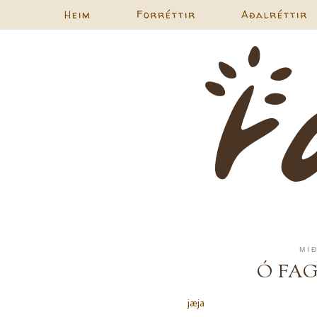
Heim
Forréttir
Aðalréttir
MI
Ó FA
jæja