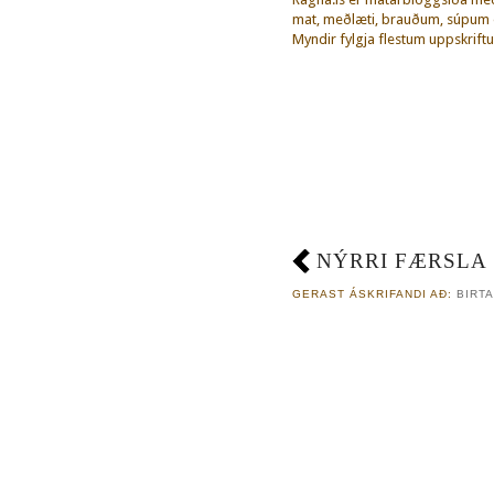
mat, meðlæti, brauðum, súpum o
Myndir fylgja flestum uppskriftu
NÝRRI FÆRSLA
GERAST ÁSKRIFANDI AÐ:
BIRTA