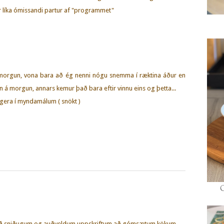
er líka ómissandi partur af "programmet"
morgun, vona bara að ég nenni nógu snemma í ræktina áður en
nn á morgun, annars kemur það bara eftir vinnu eins og þetta...
 gera í myndamálum ( snökt )
eð sniðugum og auðveldum uppskriftum að gómsætum kökum,