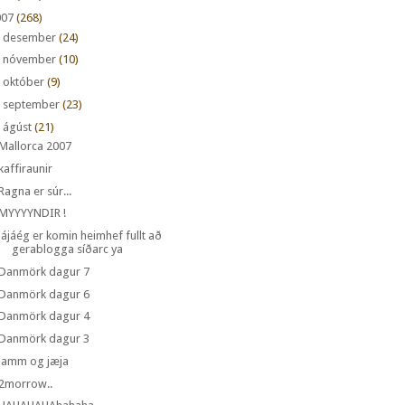
007
(268)
►
desember
(24)
►
nóvember
(10)
►
október
(9)
►
september
(23)
ágúst
(21)
Mallorca 2007
kaffiraunir
Ragna er súr...
MYYYYNDIR !
jájáég er komin heimhef fullt að
gerablogga síðarc ya
Danmörk dagur 7
Danmörk dagur 6
Danmörk dagur 4
Danmörk dagur 3
jamm og jæja
2morrow..