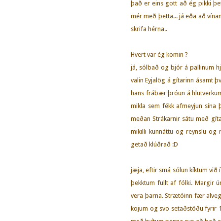
það er eins gott að ég pikki þe
mér með þetta... já eða að vína
skrifa hérna..
Hvert var ég komin ?
já, sólbað og bjór á pallinum h
valin Eyjalög á gítarinn ásamt þ
hans frábær þróun á hlutverkum
mikla sem fékk afmeyjun sína 
meðan Strákarnir sátu með gítar
mikilli kunnáttu og reynslu og
getað klúðrað :D
jæja, eftir smá sólun kíktum vi
þekktum fullt af fólki. Margir
vera þarna. Strætóinn fær alveg
kojum og svo setaðstöðu fyrir 1