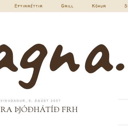
Eftirréttir
Grill
Kökur
S
ÐVIKUDAGUR, 8. ÁGÚST 2007
GRA ÞJÓÐHÁTÍÐ FRH