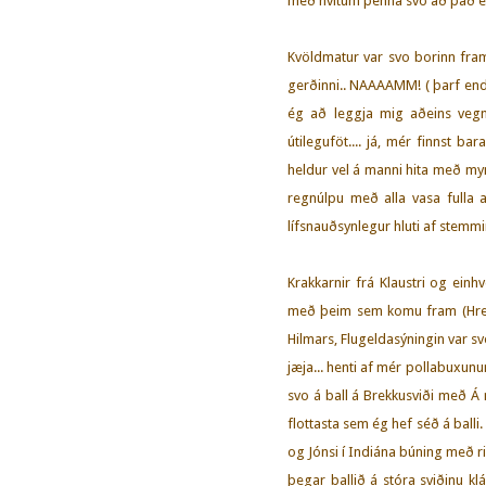
með hvítum penna svo að það er
Kvöldmatur var svo borinn fram 
gerðinni.. NAAAAMM! ( þarf endi
ég að leggja mig aðeins vegna
útileguföt.... já, mér finnst b
heldur vel á manni hita með my
regnúlpu með alla vasa fulla a
lífsnauðsynlegur hluti af stemming
Krakkarnir frá Klaustri og einh
með þeim sem komu fram (Hreim
Hilmars, Flugeldasýningin var 
jæja... henti af mér pollabuxunu
svo á ball á Brekkusviði með Á
flottasta sem ég hef séð á balli. 
og Jónsi í Indiána búning með r
þegar ballið á stóra sviðinu k