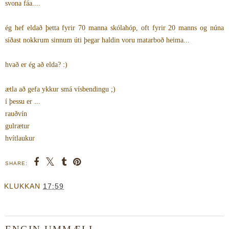
svona fáa....
ég hef eldað þetta fyrir 70 manna skólahóp, oft fyrir 20 manns og núna
síðast nokkrum sinnum úti þegar haldin voru matarboð heima...
hvað er ég að elda? :)
ætla að gefa ykkur smá vísbendingu ;)
í þessu er ...
rauðvín
gulrætur
hvítlaukur
SHARE:
KLUKKAN
17:59