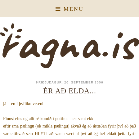
MENU
ÞRIÐJUDAGUR, 26. SEPTEMBER 2006
ÉR AÐ ELDA...
já... en í þvílíku veseni...
Finnst eins og allt sé komið í pottinn... en samt ekki...
eftir smá pælingu (ok mikla pælingu) ákvað ég að ástæðan fyrir því að það
var eitthvað sem HLYTI að vanta væri af því að ég hef eldað þetta fyrir