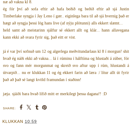
næ að vakna kl 8.
ég fór því að sofa eftir að hafa beðið og beðið eftir að sjá Justin
Timberlake syngja í Jay Leno í gær.. eiginlega bara til að sjá hvernig það er
hægt að syngja þessi lög hans live (af nýju plötunni) alls ekkert slæmt...
held samt að meistarinn sjálfur sé ekkert allt og klár... hann allavegana
kann ekki að svara fyrir sig, það eitt er vist.
já é var því sofnuð um 12 og algerlega meðvitundarlaus kl 8 í morgun! shit
hvað ég náði ekki að vakna... lá í rúminu í hálftíma og hlustaði á zúber, fór
svo og fann mér morgunmat og skreið svo aftur upp í rúm, hlustandi á
útvarpið... nu er klukkan 11 og ég ekkert farin að læra :/ lítur allt út fyrir
það að það sé langt kvöld framundan í staðinn!
jæja. sjáiði bara hvað lífið mitt er merkilegt þessa dagana!! :D
SHARE:
KLUKKAN
10:59