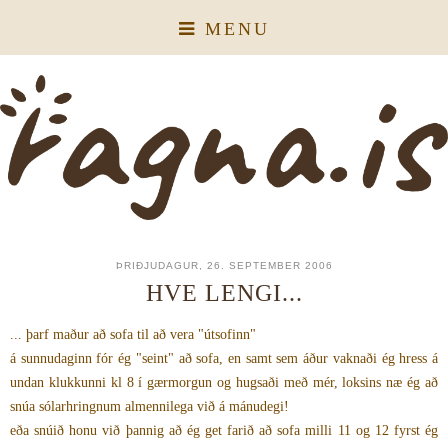
MENU
ÞRIÐJUDAGUR, 26. SEPTEMBER 2006
HVE LENGI...
... þarf maður að sofa til að vera "útsofinn"
á sunnudaginn fór ég "seint" að sofa, en samt sem áður vaknaði ég hress á
undan klukkunni kl 8 í gærmorgun og hugsaði með mér, loksins næ ég að
snúa sólarhringnum almennilega við á mánudegi!
eða snúið honu við þannig að ég get farið að sofa milli 11 og 12 fyrst ég