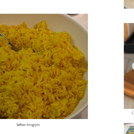
Saffran hrísgrjón