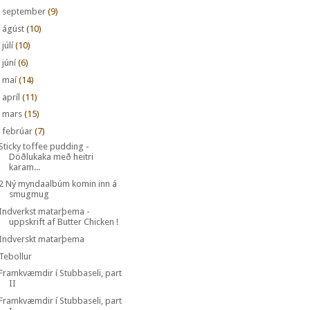
►
september
(9)
►
ágúst
(10)
►
júlí
(10)
►
júní
(6)
►
maí
(14)
►
apríl
(11)
►
mars
(15)
febrúar
(7)
Sticky toffee pudding -
Döðlukaka með heitri
karam...
2 Ný myndaalbúm komin inn á
smugmug
Indverkst matarþema -
uppskrift af Butter Chicken !
Indverskt matarþema
Tebollur
Framkvæmdir í Stubbaseli, part
II
Framkvæmdir í Stubbaseli, part