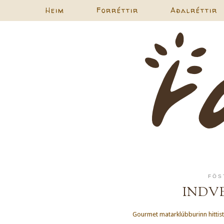
Heim
Forréttir
Aðalréttir
FÖS
INDV
Gourmet matarklúbburinn hittis