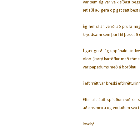
Þar sem ég var veik síðast þega
ætlaði að gera og gat satt best 
Ég hef sl ár verið að prufa m
kryddsafni sem þarf til þess að
Í gær gerði ég uppáhalds indve
Aloo (karrý kartöflur með tóma
var papadums með á borðinu
í eftirrétt var breski eftirréttu
Eftir allt átið spiluðum við öl
aðeins meira og enduðum svo í W
lovely!