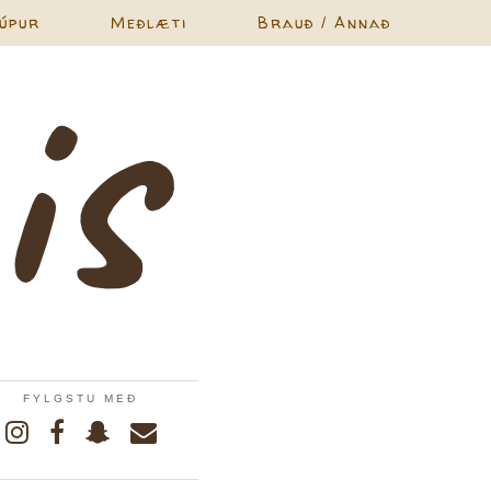
úpur
Meðlæti
Brauð / Annað
FYLGSTU MEÐ