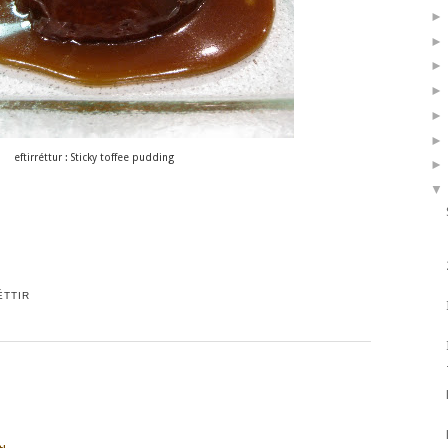
eftirréttur : Sticky toffee pudding
▼
ÉTTIR