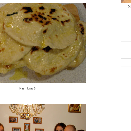
S
Naan brauð