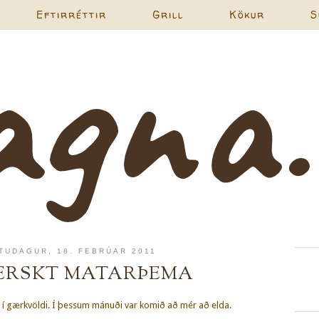
Eftirréttir
Grill
Kökur
S
TUDAGUR, 18. FEBRÚAR 2011
ERSKT MATARÞEMA
t í gærkvöldi. Í þessum mánuði var komið að mér að elda.