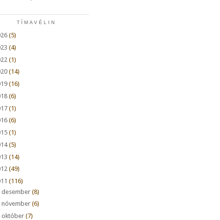
TÍMAVÉLIN
026
(5)
023
(4)
022
(1)
020
(14)
019
(16)
018
(6)
017
(1)
016
(6)
015
(1)
014
(5)
013
(14)
012
(49)
011
(116)
►
desember
(8)
►
nóvember
(6)
►
október
(7)