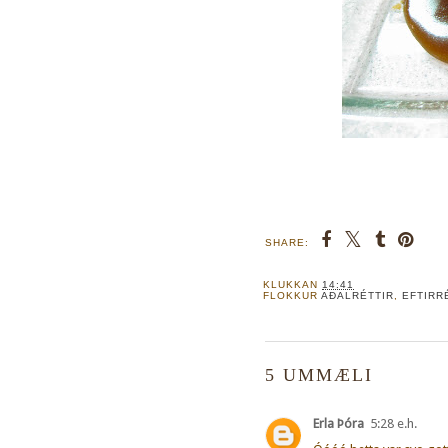
SHARE:
KLUKKAN
14:41
FLOKKUR
AÐALRÉTTIR
,
EFTIRR
5 UMMÆLI
Erla Þóra
5:28 e.h.