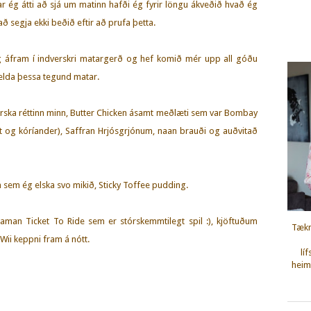
r ég átti að sjá um matinn hafði ég fyrir löngu ákveðið hvað ég
að segja ekki beðið eftir að prufa þetta.
ig áfram í indverskri matargerð og hef komið mér upp all góðu
 elda þessa tegund matar.
rska réttinn minn, Butter Chicken ásamt meðlæti sem var Bombay
t og kóríander), Saffran Hrjósgrjónum, naan brauði og auðvitað
rinn sem ég elska svo mikið, Sticky Toffee pudding.
l saman Ticket To Ride sem er stórskemmtilegt spil :), kjöftuðum
Tækn
ii keppni fram á nótt.
lí
heimi