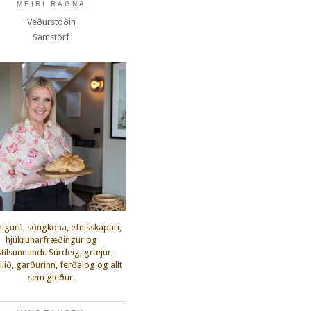
MEIRI RAGNA
Veðurstöðin
Samstörf
igúrú, söngkona, efnisskapari,
hjúkrunarfræðingur og
fstílsunnandi. Súrdeig, græjur,
lið, garðurinn, ferðalög og allt
sem gleður.