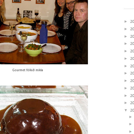
►
2
►
2
►
2
►
2
►
2
►
2
►
2
Gourmet fólkið mikla
►
2
►
2
►
2
►
2
►
2
▼
2