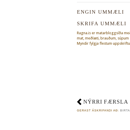
ENGIN UMMÆLI
SKRIFA UMMÆLI
Ragna.is er matarbloggsíða m
mat, meðlæti, brauðum, súpum o
Myndir fylgja flestum uppskriftu
NÝRRI FÆRSLA
GERAST ÁSKRIFANDI AÐ:
BIRTA