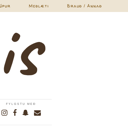
úpur
Meðlæti
Brauð / Annað
FYLGSTU MEÐ