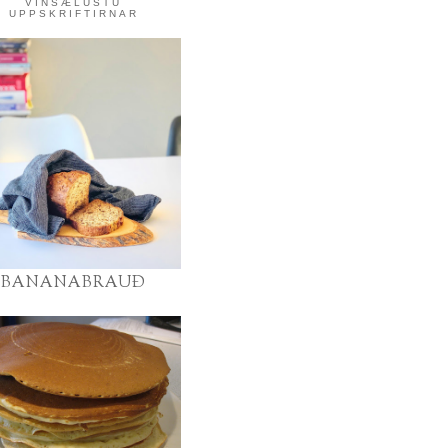
VINSÆLUSTU
UPPSKRIFTIRNAR
BANANABRAUÐ