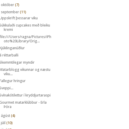
►
október
(7)
september
(11)
Uppskrift þessarar viku
Súkkulaði cupcakes með bleiku
kremi
file:///Users/ragna/Pictures/iPh
oto%20Library/Orig...
Kjúklinganúðlur
á réttarballi
Skemmtilegar myndir
Matarblogg vikunnar og næstu
viku...
Fallegur hringur
Sveppi...
Svínakótilettur í kryddjurtaraspi
Gourmet matarklúbbur - Erla
Þóra
►
ágúst
(4)
►
júlí
(10)