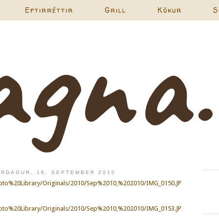
Eftirréttir
Grill
Kökur
S
RDAGUR, 18. SEPTEMBER 2010
iPhoto%20Library/Originals/2010/Sep%2010,%202010/IMG_0150.JP
iPhoto%20Library/Originals/2010/Sep%2010,%202010/IMG_0153.JP