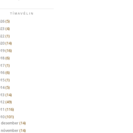
TÍMAVÉLIN
026
(5)
023
(4)
022
(1)
020
(14)
019
(16)
018
(6)
017
(1)
016
(6)
015
(1)
014
(5)
013
(14)
012
(49)
011
(116)
010
(101)
►
desember
(14)
►
nóvember
(14)