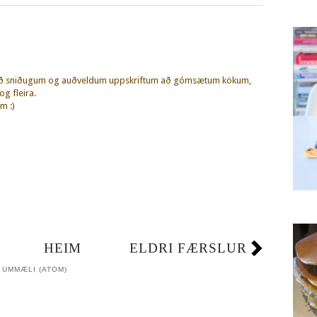
eð sniðugum og auðveldum uppskriftum að gómsætum kökum,
g fleira.
m :)
HEIM
ELDRI FÆRSLUR
 UMMÆLI (ATOM)