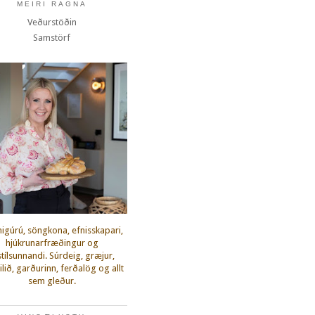
MEIRI RAGNA
Veðurstöðin
Samstörf
igúrú, söngkona, efnisskapari,
hjúkrunarfræðingur og
fstílsunnandi. Súrdeig, græjur,
lið, garðurinn, ferðalög og allt
sem gleður.