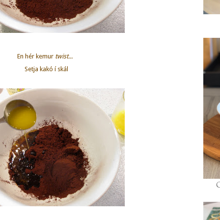
En hér kemur
twist...
Setja kakó í skál