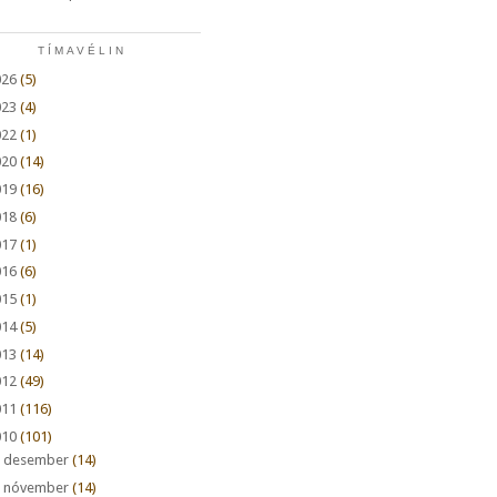
TÍMAVÉLIN
026
(5)
023
(4)
022
(1)
020
(14)
019
(16)
018
(6)
017
(1)
016
(6)
015
(1)
014
(5)
013
(14)
012
(49)
011
(116)
010
(101)
►
desember
(14)
►
nóvember
(14)