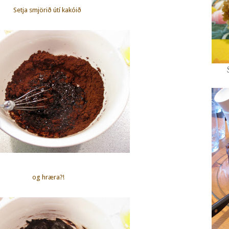
Setja smjörið útí kakóið
og hræra?!