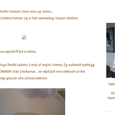
örthu Stewart, hinni einu og sönnu...
e bókina hennar og er hún væntanleg í byrjun október.
sa uppskrift því á netinu.
lega fitulítil (aðeins 3 msk af smjöri í henni). Ég auðvitað eyðilegg
KREM ofan á kökurnar... en viljið þið vera eitthvað on the
 setja glassúr eða rjómaostakrem.
Tækn
lí
heimi