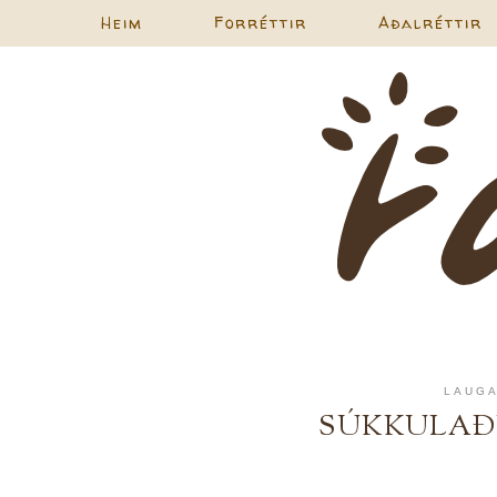
Heim
Forréttir
Aðalréttir
LAUGA
SÚKKULAÐI