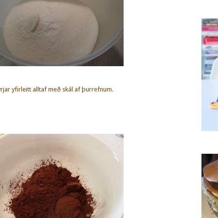
rjar yfirleitt alltaf með skál af þurrefnum.