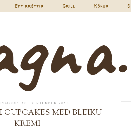
Eftirréttir
Grill
Kökur
S
RDAGUR, 18. SEPTEMBER 2010
 CUPCAKES MEÐ BLEIKU
KREMI