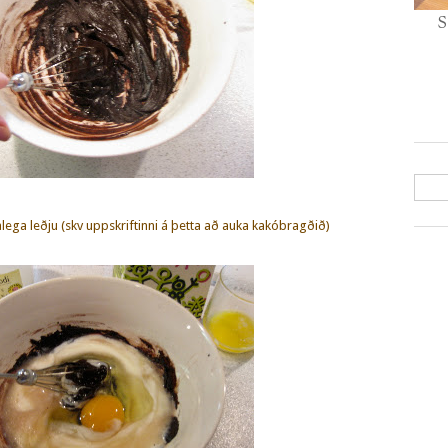
S
alega leðju (skv uppskriftinni á þetta að auka kakóbragðið)