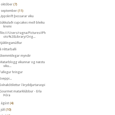
►
október
(7)
september
(11)
Uppskrift þessarar viku
Súkkulaði cupcakes með bleiku
kremi
file:///Users/ragna/Pictures/iPh
oto%20Library/Orig...
Kjúklinganúðlur
á réttarballi
Skemmtilegar myndir
Matarblogg vikunnar og næstu
viku...
Fallegur hringur
Sveppi...
Svínakótilettur í kryddjurtaraspi
Gourmet matarklúbbur - Erla
Þóra
►
ágúst
(4)
►
júlí
(10)