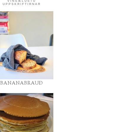
VINSÆLUSTU
UPPSKRIFTIRNAR
BANANABRAUÐ