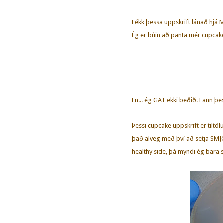
Fékk þessa uppskrift lánað hjá M
Ég er búin að panta mér cupcak
En... ég GAT ekki beðið. Fann þes
Þessi cupcake uppskrift er tiltölu
það alveg með því að setja SMJÖR
healthy side, þá myndi ég bara