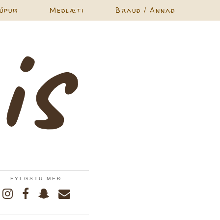
úpur
Meðlæti
Brauð / Annað
FYLGSTU MEÐ