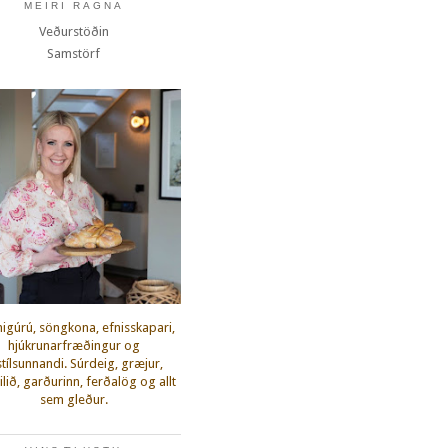
MEIRI RAGNA
Veðurstöðin
Samstörf
igúrú, söngkona, efnisskapari,
hjúkrunarfræðingur og
fstílsunnandi. Súrdeig, græjur,
lið, garðurinn, ferðalög og allt
sem gleður.