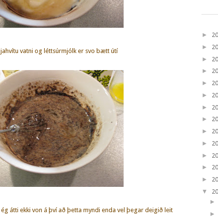
►
2
►
2
jahvítu vatni og léttsúrmjólk er svo bætt útí
►
2
►
2
►
2
►
2
►
2
►
2
►
2
►
2
►
2
►
2
►
2
▼
2
ég átti ekki von á því að þetta myndi enda vel þegar deigið leit