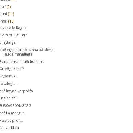
►
júlí
(3)
►
júní
(11)
maí
(15)
pizza a la Ragna
Hvað er Twitter?
breytingar
það eiga allir að kunna að skera
lauk almennilega
Svínaflensan náði honum !
Græðgi + leti ?
Slysólífið...
rosalegt....
prófmynd vorprófa
Enginn titill
EUROVISIONGIGG
próf á morgun
Helvítis próf...
er í verkfalli