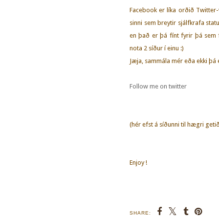
Facebook er líka orðið Twitter
sinni sem breytir sjálfkrafa sta
en það er þá fínt fyrir þá sem 
nota 2 síður í einu :)
Jæja, sammála mér eða ekki þá er 
Follow me on twitter
(hér efst á síðunni til hægri ge
Enjoy !
SHARE: