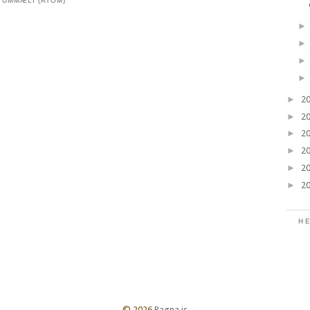
 UMMÆLI (ATOM)
►
2
►
2
►
2
►
2
►
2
►
2
H
©
2026
Ragna.is