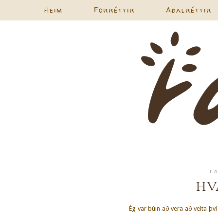
Heim
Forréttir
Aðalréttir
L
HV
Ég var búin að vera að velta þv