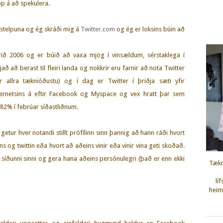
pp á að spekulera.
 stelpuna og ég skráði mig á
Twitter.com
og ég er loksins búin að
rið 2006 og er búið að vaxa mjög í vinsældum, sérstaklega í
að að berast til fleiri landa og nokkrir eru farnir að nota Twitter
r allra tæknióðustu) og í dag er Twitter í þriðja sæti yfir
ternetsins á eftir Facebook og Myspace og vex hratt þar sem
82% í febrúar síðastliðnum.
 getur hver notandi stillt prófílinn sinn þannig að hann ráði hvort
ns og twittin eða hvort að aðeins vinir eða vinir vina geti skoðað.
síðunni sinni og gera hana aðeins persónulegri (það er enn ekki
Tækn
lí
heimi