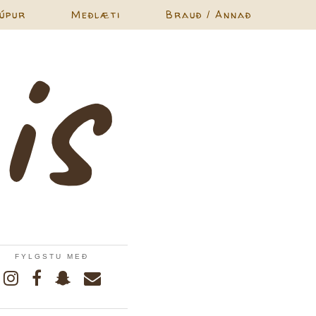
úpur
Meðlæti
Brauð / Annað
FYLGSTU MEÐ