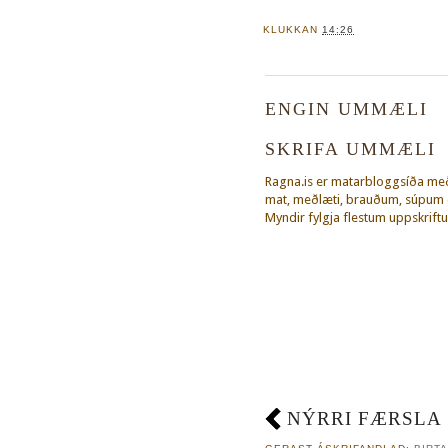
KLUKKAN
14:26
ENGIN UMMÆLI
SKRIFA UMMÆLI
Ragna.is er matarbloggsíða m
mat, meðlæti, brauðum, súpum o
Myndir fylgja flestum uppskriftu
NÝRRI FÆRSLA