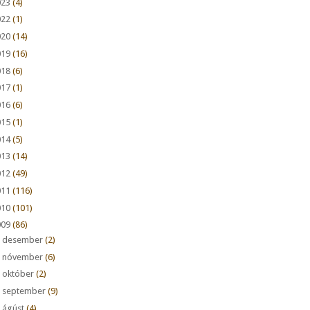
023
(4)
022
(1)
020
(14)
019
(16)
018
(6)
017
(1)
016
(6)
015
(1)
014
(5)
013
(14)
012
(49)
011
(116)
010
(101)
009
(86)
►
desember
(2)
►
nóvember
(6)
►
október
(2)
►
september
(9)
►
ágúst
(4)