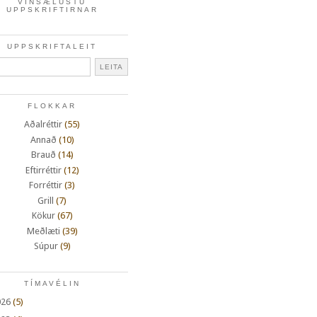
VINSÆLUSTU
UPPSKRIFTIRNAR
UPPSKRIFTALEIT
FLOKKAR
Aðalréttir
(55)
Annað
(10)
Brauð
(14)
Eftirréttir
(12)
Forréttir
(3)
Grill
(7)
Kökur
(67)
Meðlæti
(39)
Súpur
(9)
TÍMAVÉLIN
026
(5)