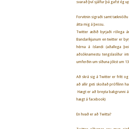
svarað því sjálfur þá gafst ég u
Forvitnin sigraði samt tæknióðu
átta mig á þessu.
Twitter æðið byrjaði rólega á
Bandaríkjunum en twitter er byrj
hérna á íslandi (aðallega þei
aðsóknamestu tengslasíður in
umferðin um síðuna jókst um 13
Að skrá sig á Twitter er frítt og
að allir geti skoðað prófílinn ha
Hægt er að breyta bakgrunni á 
hægt á facebook)
En hvað er að Twitta?