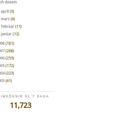
oh deeem
►
apríl
(5)
►
mars
(6)
►
febrúar
(11)
►
janúar
(12)
008
(181)
007
(268)
006
(255)
005
(172)
004
(223)
003
(61)
EIMSÓKNIR SL 7 DAGA
11,723