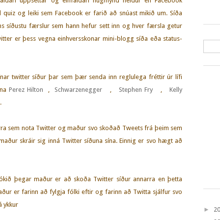
faldari uppsettar og einfaldari hugmynd heldur en Facebook
ll quiz og leiki sem Facebook er farið að snúast mikið um. Síða
ns síðustu færslur sem hann hefur sett inn og hver færsla getur
witter er þess vegna einhversskonar mini-blogg síða eða status-
nar twitter síður þar sem þær senda inn reglulega fréttir úr lífi
fna
Perez Hilton
,
Schwarzenegger
,
Stephen Fry
,
Kelly
a.
irra sem nota Twitter og maður svo skoðað Tweets frá þeim sem
maður skráir sig inná Twitter síðuna sína. Einnig er svo hægt að
flókið þegar maður er að skoða Twitter síður annarra en þetta
ður er farinn að fylgja fólki eftir og farinn að Twitta sjálfur svo
á ykkur
►
2