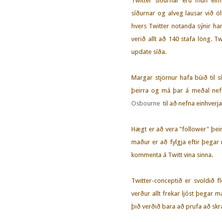
Twitter síðurnar eru mun ein
síðurnar og alveg lausar við ö
hvers Twitter notanda sýnir ha
verið allt að 140 stafa löng. T
update síða.
Margar stjörnur hafa búið til sí
þeirra og má þar á meðal ne
Osbourne
til að nefna einhverj
Hægt er að vera "follower" þe
maður er að fylgja eftir þegar 
kommenta á Twitt vina sinna.
Twitter-conceptið er svoldið 
verður allt frekar ljóst þegar ma
þið verðið bara að prufa að skr