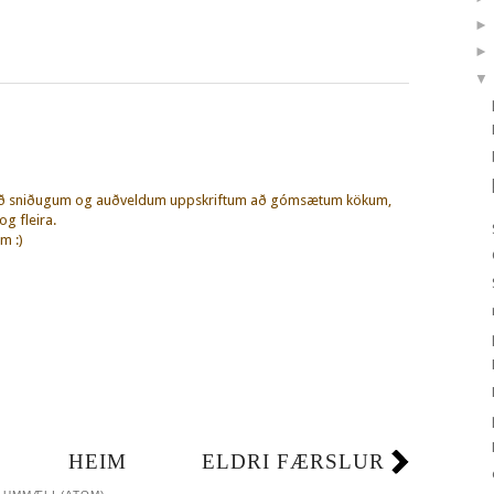
▼
eð sniðugum og auðveldum uppskriftum að gómsætum kökum,
g fleira.
m :)
HEIM
ELDRI FÆRSLUR