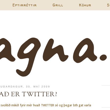
Eftirréttir
Grill
Kökur
S
AUGARDAGUR, 30. MAÍ 2009
AÐ ER TWITTER?
í svolítið mikið fyrir mér hvað TWITTER sé og þegar bth gat varla