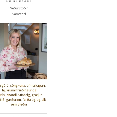
MEIRI RAGNA
Veðurstöðin
Samstörf
igúrú, söngkona, efnisskapari,
hjúkrunarfræðingur og
fstílsunnandi. Súrdeig, græjur,
lið, garðurinn, ferðalög og allt
sem gleður.