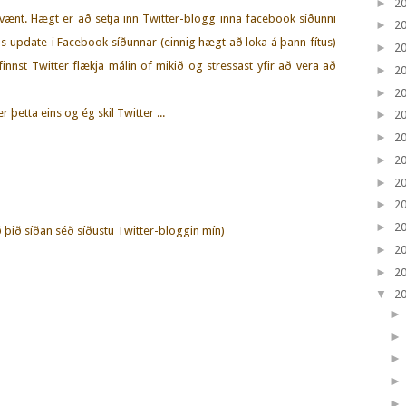
►
2
-vænt. Hægt er að setja inn Twitter-blogg inna facebook síðunni
►
2
tus update-i Facebook síðunnar (einnig hægt að loka á þann fítus)
►
2
finnst Twitter flækja málin of mikið og stressast yfir að vera að
►
2
►
2
þetta eins og ég skil Twitter ...
►
2
►
2
►
2
►
2
►
2
►
2
tið þið síðan séð síðustu Twitter-bloggin mín)
►
2
►
2
▼
2