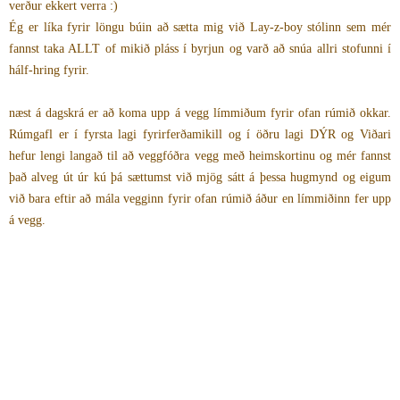
verður ekkert verra :)
Ég er líka fyrir löngu búin að sætta mig við Lay-z-boy stólinn sem mér
fannst taka ALLT of mikið pláss í byrjun og varð að snúa allri stofunni í
hálf-hring fyrir.
næst á dagskrá er að koma upp á vegg límmiðum fyrir ofan rúmið okkar.
Rúmgafl er í fyrsta lagi fyrirferðamikill og í öðru lagi DÝR og Viðari
hefur lengi langað til að veggfóðra vegg með heimskortinu og mér fannst
það alveg út úr kú þá sættumst við mjög sátt á þessa hugmynd og eigum
við bara eftir að mála vegginn fyrir ofan rúmið áður en límmiðinn fer upp
á vegg.