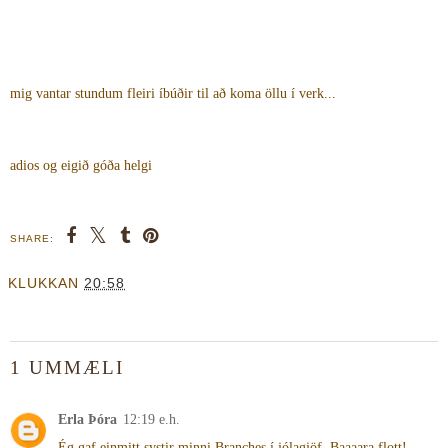
mig vantar stundum fleiri íbúðir til að koma öllu í verk...
adios og eigið góða helgi
SHARE:
KLUKKAN
20:58
1 UMMÆLI
Erla Þóra
12:19 e.h.
Ég gaf einmitt systir minni Branches í jólagjöf. Baaaara flott!