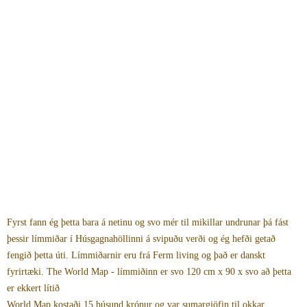
Fyrst fann ég þetta bara á netinu og svo mér til mikillar undrunar þá fást
þessir límmiðar í Húsgagnahöllinni á svipuðu verði og ég hefði getað
fengið þetta úti. Límmiðarnir eru frá Ferm living og það er danskt
fyrirtæki. The World Map - límmiðinn er svo 120 cm x 90 x svo að þetta
er ekkert lítið
World Map kostaði 15 þúsund krónur og var sumargjöfin til okkar.