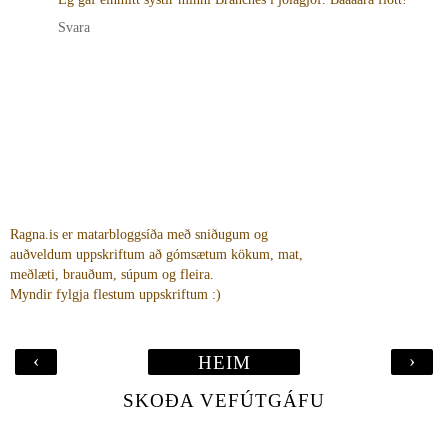
Svara
Ragna.is er matarbloggsíða með sniðugum og
auðveldum uppskriftum að gómsætum kökum, mat,
meðlæti, brauðum, súpum og fleira.
Myndir fylgja flestum uppskriftum :)
‹
›
HEIM
SKOÐA VEFÚTGÁFU