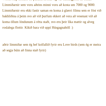
Límmiðarnir sem voru aðeins minni voru að kosta um 7000 og 9000.
Límmiðarnir eru ekki fastir saman en koma á glærri filmu sem er föst við
bakhliðina á þeim svo að við þurfum ekkert að vera að vesenast við að
koma öllum löndunum á rétta staði, svo eru þeir líka mattir og alveg
roslalega flottir. Kíkið bara við uppí Húsgagnahöll :)
aðrir límmiðar sem ég hef kolfallið fyrir eru Love birds (sem ég er meira
að segja búin að finna stað fyrir)