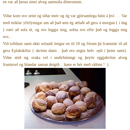
en var að þessu sinni alveg sammála dómrunum..
Viðar kom svo seint og síðar meir og ég var gjörsamlega búin á því. . . Var
með miklar yfirlýsingar um að það sem ég ætlaði að gera á morgun ( í dag
) væri að sofa út, og svo leggja mig, sofna svo eftir það og leggja mig
svo...
Við tolldum samt ekki sofandi lengur en til 10 og fórum þá frammúr til að
gera Eplakskífur ( skrítnu danir... það eru engin helv. epli í þeim samt).
Viðar stóð sig svaka vel í undirbúningi og þeytir eggjahvítur alveg
fruntuvel og blandar saman deigið... hann er hér með ráðinn ! :)