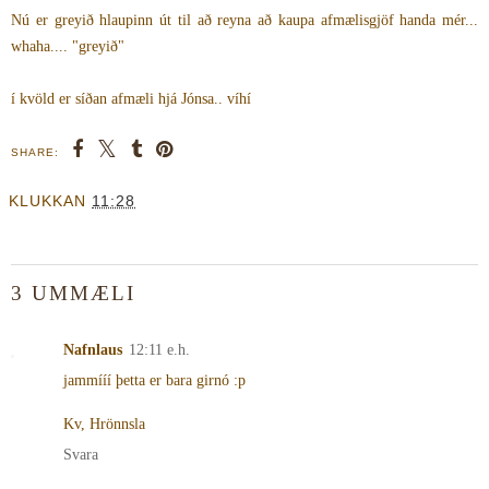
Nú er greyið hlaupinn út til að reyna að kaupa afmælisgjöf handa mér...
whaha.... "greyið"
í kvöld er síðan afmæli hjá Jónsa.. víhí
SHARE:
KLUKKAN
11:28
3 UMMÆLI
Nafnlaus
12:11 e.h.
jammííí þetta er bara girnó :p
Kv, Hrönnsla
Svara