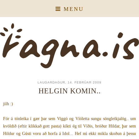
MENU
LAUGARDAGUR, 14. FEBRÚAR 2009
HELGIN KOMIN..
jííh :)
Fór á tónleika í gær þar sem Viggó og Víóletta sungu söngleikjalög.. um
kvöldið (eftir klikkað gott pasta) kíkti ég til Víðis, bróður Hildar, þar sem
Hildur og Gústi voru að horfa á Idol... Hef nú ekki mikla skoðun á þessu