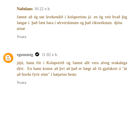
Nafnlaus
10:22 e.h.
fannst að ég sæi kvekendið í kolaportinu já. en ég veit hvað þig
langar í. það fæst bara í sérverslunum og það ríkisreknum. djöss
arnar
Svara
egummig
11:02 e.h.
jújú, hann fór í Kolaportið og fannst allt vera alveg svakalega
dýrt.. En hann komst að því að það er hægt að fá gjafakort á "út
að borða fyrir einn" í bæjarins bestu
Svara