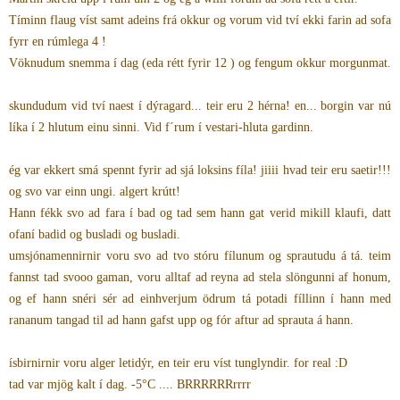
Tíminn flaug víst samt adeins frá okkur og vorum vid tví ekki farin ad sofa
fyrr en rúmlega 4 !
Vöknudum snemma í dag (eda rétt fyrir 12 ) og fengum okkur morgunmat.
skundudum vid tví naest í dýragard... teir eru 2 hérna! en... borgin var nú
líka í 2 hlutum einu sinni. Vid f´rum í vestari-hluta gardinn.
ég var ekkert smá spennt fyrir ad sjá loksins fíla! jiiii hvad teir eru saetir!!!
og svo var einn ungi. algert krútt!
Hann fékk svo ad fara í bad og tad sem hann gat verid mikill klaufi, datt
ofaní badid og busladi og busladi.
umsjónamennirnir voru svo ad tvo stóru fílunum og sprautudu á tá. teim
fannst tad svooo gaman, voru alltaf ad reyna ad stela slöngunni af honum,
og ef hann snéri sér ad einhverjum ödrum tá potadi fíllinn í hann med
rananum tangad til ad hann gafst upp og fór aftur ad sprauta á hann.
ísbirnirnir voru alger letidýr, en teir eru víst tunglyndir. for real :D
tad var mjög kalt í dag. -5°C .... BRRRRRRrrrr