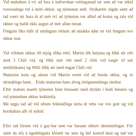
Vid endudum á tví ad fara á indverskan veitingastad tar sem ad var tekid
roooosalega vel á móti okkur, og tjónustan aedi. Strákarnir sögdu samt ad
tad vaeri nú bara út af mér tví ad tjónninn var alltaf ad koma og tala vid
okkur og hafdi ekki augun af mér allan tíman.
Fengum líka fullt af snidugum réttum ad smakka ádur en vid fengum svo
okkar mat.
Vid völdum okkur öll mjög ólíka rétti, Martin lék hetjuna og fékk sér rétt
med 3 Chili vid, ég fékk mér rétt med 2 chili vid (segir til um
sterkleikann) og Willi fékk sér med engan Chili vid.
Maturinn kom og sátum vid Martin sveitt vid ad borda okkar, og tó
sérstaklega hann... Enda maturinn hans alveg óóógeeeedslega sterkur.
Eftir matinn maetti tjónninn hinn hressasti med drykki í bodi hússins og
vid pöntudum okkur kokkteila.
Má segja tad ad vid ultum bókstaflega tarna út tetta var svo gott og vid
bordudum allt of mikid.
Eftir tad fórum vid á gay-bar sem var barasta ekkert skemmtilegur. Fór
samt án efa á ógedslegasta klósett tar sem ég hef komid inná og tad var