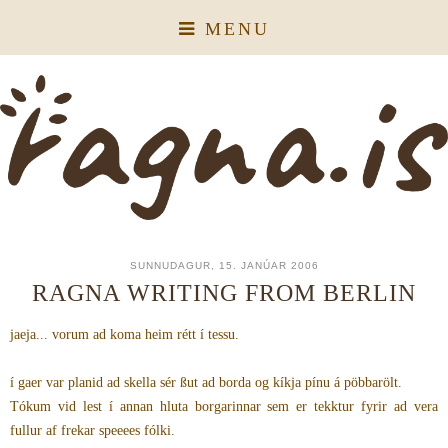
MENU
SUNNUDAGUR, 15. JANÚAR 2006
RAGNA WRITING FROM BERLIN
jaeja... vorum ad koma heim rétt í tessu.
í gaer var planid ad skella sér ßut ad borda og kíkja pínu á pöbbarölt.
Tókum vid lest í annan hluta borgarinnar sem er tekktur fyrir ad vera
fullur af frekar speeees fólki.