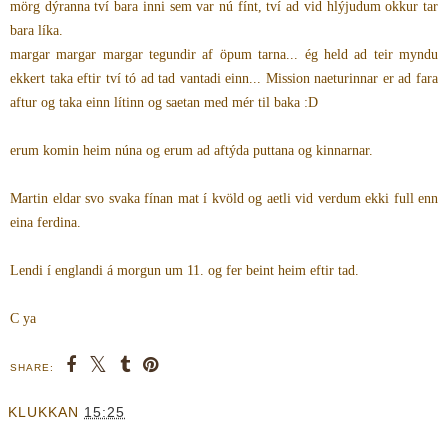
mörg dýranna tví bara inni sem var nú fínt, tví ad vid hlýjudum okkur tar
bara líka.
margar margar margar tegundir af öpum tarna... ég held ad teir myndu
ekkert taka eftir tví tó ad tad vantadi einn... Mission naeturinnar er ad fara
aftur og taka einn lítinn og saetan med mér til baka :D
erum komin heim núna og erum ad aftýda puttana og kinnarnar.
Martin eldar svo svaka fínan mat í kvöld og aetli vid verdum ekki full enn
eina ferdina.
Lendi í englandi á morgun um 11. og fer beint heim eftir tad.
C ya
SHARE:
KLUKKAN
15:25