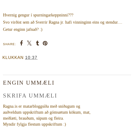
Hvernig gengur í spurningarkeppninni???
Svo virðist sem að Sverrir Ragna jr. hafi vinninginn eins og stendur....
Getur enginn jafnað? :)
SHARE:
KLUKKAN
10:37
ENGIN UMMÆLI
SKRIFA UMMÆLI
Ragna.is er matarbloggsíða með sniðugum og
auðveldum uppskriftum að gómsætum kökum, mat,
meðlæti, brauðum, súpum og fleira.
Myndir fylgja flestum uppskriftum :)