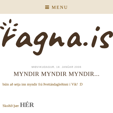
MENU
MIÐVIKUDAGUR, 18. JANÚAR 2006
MYNDIR MYNDIR MYNDIR...
búin að setja inn myndir frá Þrettándagleðinni í Vík! :D
HÉR
Skoðið þær