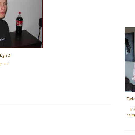
Ægis :)
gnu :)
Tækn
lí
heimi