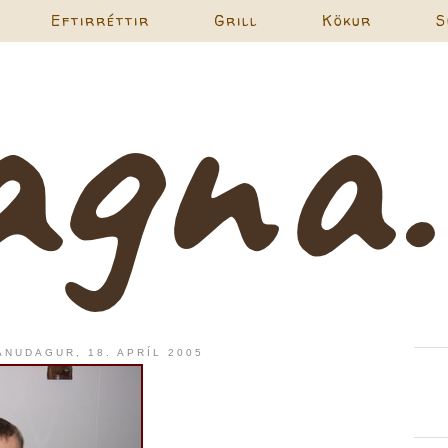
Eftirréttir
Grill
Kökur
S
ÁNUDAGUR, 18. APRÍL 2005