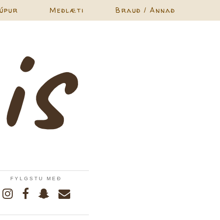
úpur
Meðlæti
Brauð / Annað
FYLGSTU MEÐ