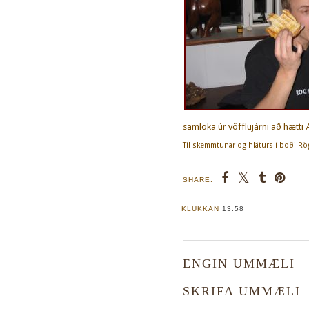
samloka úr vöfflujárni að hætti 
Til skemmtunar og hláturs í boði Rö
SHARE:
KLUKKAN
13:58
ENGIN UMMÆLI
SKRIFA UMMÆLI