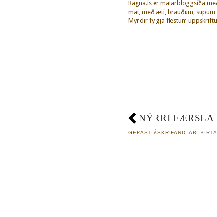
Ragna.is er matarbloggsíða m
mat, meðlæti, brauðum, súpum o
Myndir fylgja flestum uppskriftu
NÝRRI FÆRSLA
GERAST ÁSKRIFANDI AÐ:
BIRTA