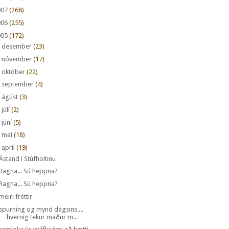
007
(268)
006
(255)
005
(172)
►
desember
(23)
►
nóvember
(17)
►
október
(22)
►
september
(4)
►
ágúst
(3)
►
júlí
(2)
►
júní
(5)
►
maí
(18)
apríl
(19)
Ástand í Stúfholtinu
Ragna... Sú heppna?
Ragna... Sú heppna?
meiri fréttir
spurning og mynd dagsins....
hvernig tekur maður m...