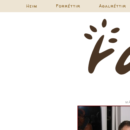
Heim
Forréttir
Aðalréttir
M