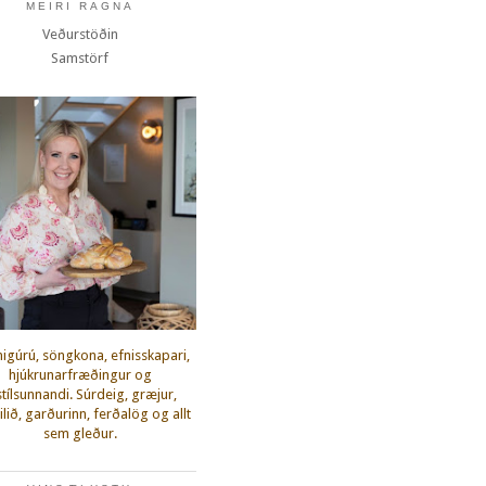
MEIRI RAGNA
Veðurstöðin
Samstörf
igúrú, söngkona, efnisskapari,
hjúkrunarfræðingur og
fstílsunnandi. Súrdeig, græjur,
lið, garðurinn, ferðalög og allt
sem gleður.