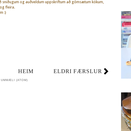
eð sniðugum og auðveldum uppskriftum að gómsætum kökum,
g fleira.
m :)
HEIM
ELDRI FÆRSLUR
 UMMÆLI (ATOM)