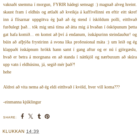
vaknaði snemma í morgun, FYRIR hádegi semsagt :) magnað alveg hreint.
skaust fram í eldhús og ætlaði að kveikja á kaffivélinni en eftir eitt skref
inn á flísarnar uppgötva ég það að ég stend í ísköldum polli, eitthvað
furðulegt það... tók mig smá tíma að átta mig á hvaðan í ósköpunum þetta
gat hafa komið... en komst að því á endanum, ísskápurinn steindauður! og
búin að afþýða frystirinn á svona líka professional máta :) um leið og ég
klappaði ísskápnum hrökk hann samt í gang aftur og er nú í gjörgæslu,
hvað er betra á morgnana en að standa í náttkjól og nærbuxum að skúra
upp vatn í eldhúsinu, já, segið mér það?!
hehe
Aldrei að vita nema að ég eldi eitthvað í kvöld, hver vill koma???
-einmanna kjúklingur
SHARE:
KLUKKAN
14:39