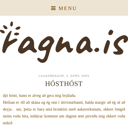
MENU
LAUGARDAGUR, 2. APRÍL 2005
HÓSTHÓST
djö hósti, hann er alveg að gera mig brjálaða.
Heilsan er öll að skána og ég enn í útivistarbanni, halda margir að ég sé að
deyja... nei, þetta er bara smá bronkítis með aukaverkunum, ekkert fengið
neinn voða hita, nokkrar kommur um daginn sem pirruðu mig ekkert voða
mikið.