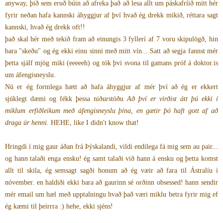
anyway, þið sem eruð búin að afreka það að lesa allt um páskafríið mitt hér
fyrir neðan hafa kannski áhyggjur af því hvað ég drekk mikið, réttara sagt
kannski, hvað ég drekk oft!!
það skal hér með tekið fram að einungis 3 fyllerí af 7 voru skipulögð, hin
bara "skeðu" og ég ekki einu sinni með mitt vín... Satt að segja fannst mér
þetta sjálf mjög miki (eeeeeh) og tók þvi svona til gamans próf á doktor.is
um áfengisneyslu.
Nú er ég formlega hætt að hafa áhyggjur af mér því að ég er ekkert
sjúklegt dæmi og fékk þessa niðurstöðu
Að því er virðist átt þú ekki í
miklum erfiðleikum með áfengisneyslu þína, en gætir þó haft gott af að
draga úr henni.
HEHE, like I didn't know that!
Hringdi í mig gaur áðan frá Þýskalandi, vildi endilega fá mig sem au pair...
og hann talaði enga ensku! ég samt talaði við hann á ensku og þetta komst
allt til skila, ég semsagt sagði honum að ég væir að fara til Ástralíu í
nóvember. en haldiði ekki bara að gaurinn sé orðinn obsessed! hann sendir
mér email um hæl með upptalningu hvað það væri miklu betra fyrir mig ef
ég kæmi til þeirrra :) hehe, ekki sjéns!