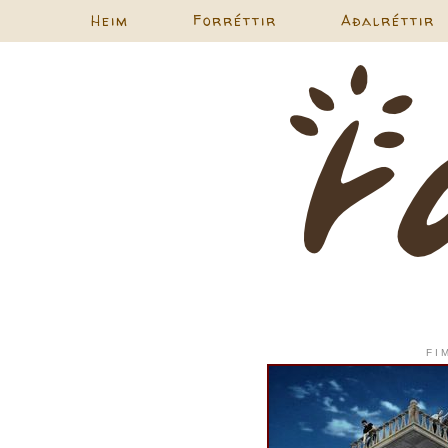
Heim
Forréttir
Aðalréttir
FI