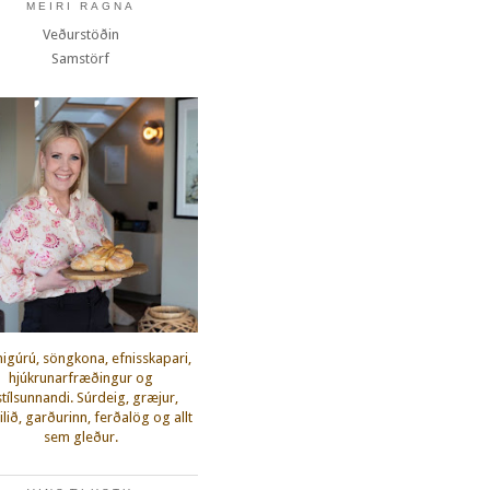
MEIRI RAGNA
Veðurstöðin
Samstörf
igúrú, söngkona, efnisskapari,
hjúkrunarfræðingur og
fstílsunnandi. Súrdeig, græjur,
lið, garðurinn, ferðalög og allt
sem gleður.