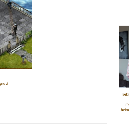
gnu :)
Tækn
lí
heimi