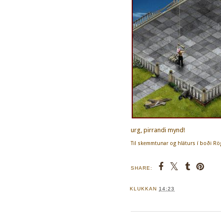
urg, pirrandi mynd!
Til skemmtunar og hláturs í boði Rö
SHARE:
KLUKKAN
14:23