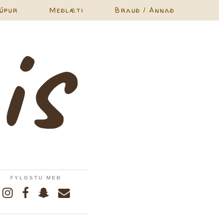
úpur
Meðlæti
Brauð / Annað
FYLGSTU MEÐ