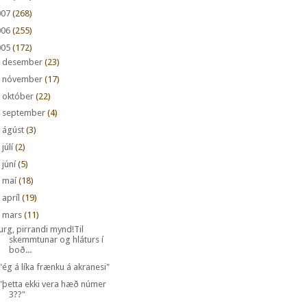
007
(268)
006
(255)
005
(172)
►
desember
(23)
►
nóvember
(17)
►
október
(22)
►
september
(4)
►
ágúst
(3)
►
júlí
(2)
►
júní
(5)
►
maí
(18)
►
apríl
(19)
mars
(11)
urg, pirrandi mynd!Til
skemmtunar og hláturs í
boð...
"ég á líka frænku á akranesi"
"þetta ekki vera hæð númer
3??"