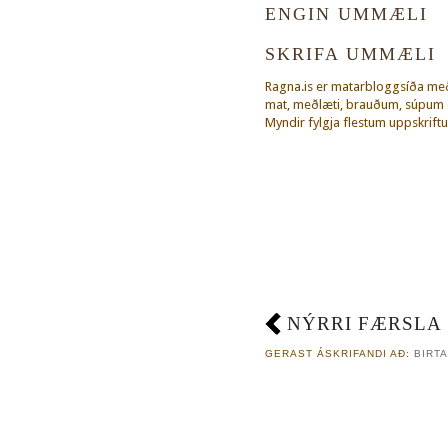
ENGIN UMMÆLI
SKRIFA UMMÆLI
Ragna.is er matarbloggsíða m
mat, meðlæti, brauðum, súpum o
Myndir fylgja flestum uppskriftu
NÝRRI FÆRSLA
GERAST ÁSKRIFANDI AÐ:
BIRTA