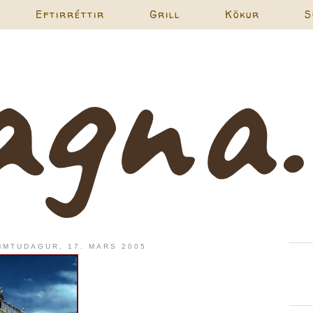
Eftirréttir
Grill
Kökur
S
MMTUDAGUR, 17. MARS 2005