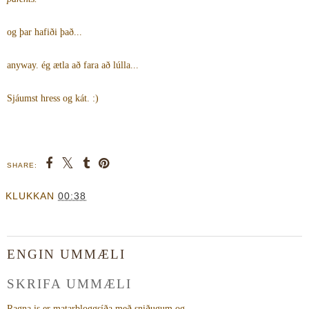
og þar hafiði það...
anyway. ég ætla að fara að lúlla...
Sjáumst hress og kát. :)
SHARE:
KLUKKAN
00:38
ENGIN UMMÆLI
SKRIFA UMMÆLI
Ragna.is er matarbloggsíða með sniðugum og