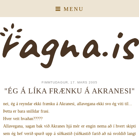
MENU
FIMMTUDAGUR, 17. MARS 2005
"ÉG Á LÍKA FRÆNKU Á AKRANESI"
nei, ég á reyndar ekki frænku á Akranesi, allavegana ekki svo ég viti til...
Þetta er bara snilldar frasi.
Hver veit hvaðan?????
Allavegana, sagan bak við Akranes hjá mér er engin nema að í hvert skipti
sem ég hef verið spurð upp á síðkastið (síðkastið farið að ná svoldið langt