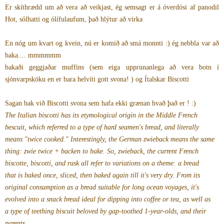
Er skíthrædd um að vera að veikjast, ég semsagt er á óverdósi af panodil
Hot, sólhatti og ólífulaufum, það hlýtur að virka
En nóg um kvart og kvein, nú er komið að smá monnti :) ég nebbla var að
baka.... mmmmmm
bakaði geggjaðar muffins (sem eiga upprunanlega að vera botn í
sjónvarpsköku en er bara helvíti gott svona! ) og Ítalskar Biscotti
Sagan bak við Biscotti svona sem hafa ekki grænan hvað það er ! :)
The Italian biscotti has its etymological origin in the Middle French
bescuit, which referred to a type of hard seamen's bread, and literally
means "twice cooked." Interestingly, the German zwieback means the same
thing: zwie twice + backen to bake. So, zwieback, the current French
biscotte, biscotti, and rusk all refer to variations on a theme: a bread
that is baked once, sliced, then baked again till it's very dry. From its
original consumption as a bread suitable for long ocean voyages, it's
evolved into a snack bread ideal for dipping into coffee or tea, as well as
a type of teething biscuit beloved by gap-toothed 1-year-olds, and their
parents.