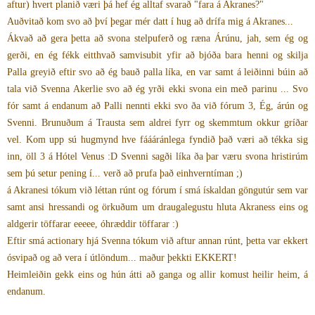
aftur) hvert planið væri þá hef ég alltaf svarað "fara á Akranes?"
Auðvitað kom svo að því þegar mér datt í hug að drífa mig á Akranes...
Ákvað að gera þetta að svona stelpuferð og ræna Árúnu, jah, sem ég og
gerði, en ég fékk eitthvað samvisubit yfir að bjóða bara henni og skilja
Palla greyið eftir svo að ég bauð palla líka, en var samt á leiðinni búin að
tala við Svenna Akerlie svo að ég yrði ekki svona ein með parinu ... Svo
fór samt á endanum að Palli nennti ekki svo ða við fórum 3, Ég, árún og
Svenni. Brunuðum á Trausta sem aldrei fyrr og skemmtum okkur gríðar
vel. Kom upp sú hugmynd hve fáááránlega fyndið það væri að tékka sig
inn, öll 3 á Hótel Venus :D Svenni sagði líka ða þar væru svona hristirúm
sem þú setur pening í... verð að prufa það einhverntíman ;)
á Akranesi tókum við léttan rúnt og fórum í smá ískaldan göngutúr sem var
samt ansi hressandi og örkuðum um draugalegustu hluta Akraness eins og
aldgerir töffarar eeeee, óhræddir töffarar :)
Eftir smá actionary hjá Svenna tókum við aftur annan rúnt, þetta var ekkert
ósvipað og að vera í útlöndum... maður þekkti EKKERT!
Heimleiðin gekk eins og hún átti að ganga og allir komust heilir heim, á
endanum.