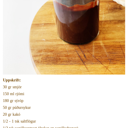
Uppskrift:
30 gr smjör
150 ml rjómi
180 gr sýróp
50 gr púðursykur
20 gr kakó
1/2 - 1 tsk saltflögur