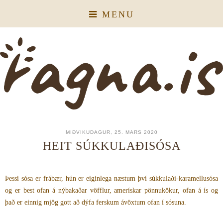
MENU
MIÐVIKUDAGUR, 25. MARS 2020
HEIT SÚKKULAÐISÓSA
Þessi sósa er frábær, hún er eiginlega næstum því súkkulaði-karamellusósa
og er best ofan á nýbakaðar vöfflur, amerískar pönnukökur, ofan á ís og
það er einnig mjög gott að dýfa ferskum ávöxtum ofan í sósuna.