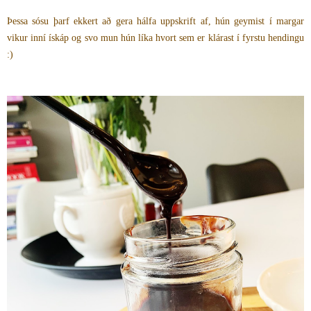
Þessa sósu þarf ekkert að gera hálfa uppskrift af, hún geymist í margar
vikur inní ískáp og svo mun hún líka hvort sem er klárast í fyrstu hendingu
:)