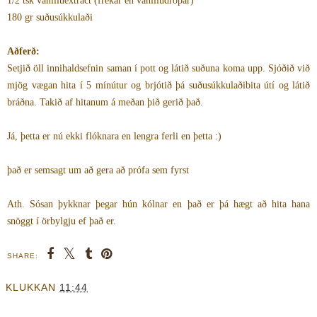
1/2 tsk vanilluextract (frekar en vanilludropar)
180 gr suðusúkkulaði
Aðferð:
Setjið öll innihaldsefnin saman í pott og látið suðuna koma upp. Sjóðið við
mjög vægan hita í 5 mínútur og brjótið þá suðusúkkulaðibita útí og látið
bráðna. Takið af hitanum á meðan þið gerið það.
Já, þetta er nú ekki flóknara en lengra ferli en þetta :)
það er semsagt um að gera að prófa sem fyrst
Ath. Sósan þykknar þegar hún kólnar en það er þá hægt að hita hana
snöggt í örbylgju ef það er.
SHARE:
KLUKKAN
11:44