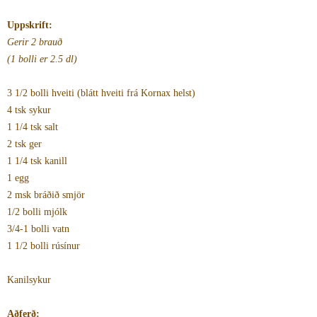
Uppskrift:
Gerir 2 brauð
(1 bolli er 2.5 dl)
3 1/2 bolli hveiti (blátt hveiti frá Kornax helst)
4 tsk sykur
1 1/4 tsk salt
2 tsk ger
1 1/4 tsk kanill
1 egg
2 msk bráðið smjör
1/2 bolli mjólk
3/4-1 bolli vatn
1 1/2 bolli rúsínur
Kanilsykur
Aðferð: