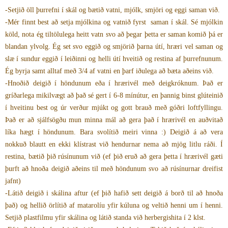
-Setjið öll þurrefni í skál og bætið vatni, mjólk, smjöri og eggi saman við.
-Mér finnt best að setja mjólkina og vatnið fyrst saman í skál. Sé mjólkin
köld, nota ég tiltölulega heitt vatn svo að þegar þetta er saman komið þá er
blandan ylvolg. Ég set svo eggið og smjörið þarna útí, hræri vel saman og
slæ í sundur eggið í leiðinni og helli útí hveitið og restina af þurrefnunum.
Ég byrja samt alltaf með 3/4 af vatni en þarf iðulega að bæta aðeins við.
-Hnoðið deigið í höndunum eða í hrærivél með deigkróknum. Það er
gríðarlega mikilvægt að það sé gert í 6-8 mínútur, en þannig binst glúteinið
í hveitinu best og úr verður mjúkt og gott brauð með góðri loftfyllingu.
Það er að sjálfsögðu mun minna mál að gera það í hrærivél en auðvitað
líka hægt í höndunum. Bara svolítið meiri vinna :) Deigið á að vera
nokkuð blautt en ekki klístrast við hendurnar nema að mjög litlu ráði. Í
restina, bætið þið rúsínunum við (ef þið eruð að gera þetta í hrærivél gæti
þurft að hnoða deigið aðeins til með höndunum svo að rúsínurnar dreifist
jafnt)
-Látið deigið i skálina aftur (ef þið hafið sett deigið á borð til að hnoða
það) og hellið örlítið af matarolíu yfir kúluna og veltið henni um í henni.
Setjið plastfilmu yfir skálina og látið standa við herbergishita í 2 klst.