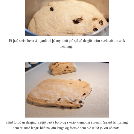
Ef það sæist betur á myndinni þá mynduð þið sjá að deigið hefur stækkað um amk
helming.
sláið loftið úr deiginu, setjið það á borð og skerið klumpinn í tvennt. Sirkið ferhyrning
sem er með lengri hliðina jafn langa og formið sem þið ætlið ykkur að nota.