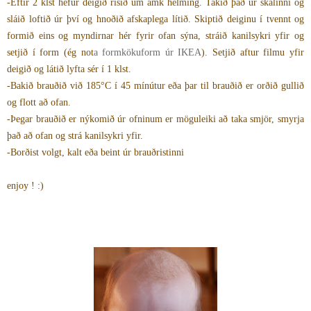
-Eftir 2 klst hefur deigið risið um amk helming. Takið það úr skálinni og
sláið loftið úr því og hnoðið afskaplega lítið. Skiptið deiginu í tvennt og
formið eins og myndirnar hér fyrir ofan sýna, stráið kanilsykri yfir og
setjið í form (ég not
a formkökuform úr IKEA
). Setjið aftur filmu yfir
deigið og látið lyfta sér í 1 klst.
-Bakið brauðið við 185°C í 45 mínútur eða þar til brauðið er orðið gullið
og flott að ofan.
-Þegar brauðið er nýkomið úr ofninum er möguleiki að taka smjör, smyrja
það að ofan og strá kanilsykri yfir.
-Borðist volgt, kalt eða beint úr brauðristinni
enjoy ! :)