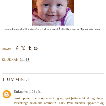
ein auka mynd af litla aðstoðarkokkinum henni Árdísi Rún sem er 3ja mánaða þarna
SHARE:
KLUKKAN
21:45
1 UMMÆLI
Unknown
1:24 e.h.
þessi uppskrift er í uppáhaldi og ég geri þetta nokkuð reglulega,
sérstaklega síðan um áramótin. Takk fyrir frábæra uppskrift og