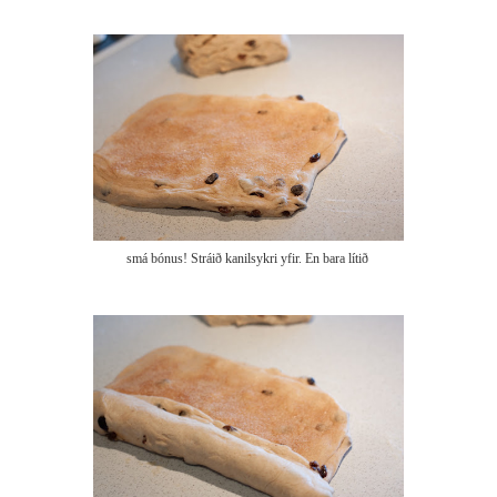
smá bónus! Stráið kanilsykri yfir. En bara lítið