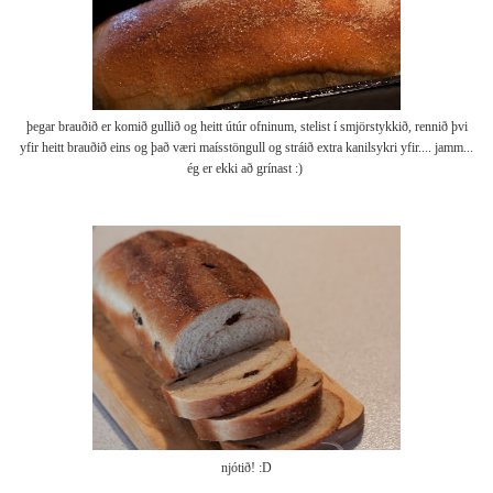
þegar brauðið er komið gullið og heitt útúr ofninum, stelist í smjörstykkið, rennið þvi
yfir heitt brauðið eins og það væri maísstöngull og stráið extra kanilsykri yfir.... jamm...
ég er ekki að grínast :)
njótið! :D