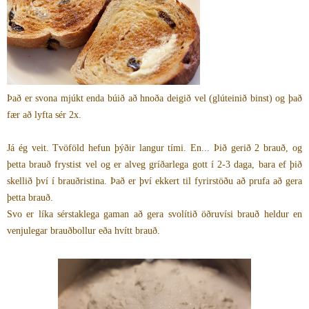
Það er svona mjúkt enda búið að hnoða deigið vel (glúteinið binst) og það
fær að lyfta sér 2x.
Já ég veit. Tvöföld hefun þýðir langur tími. En... Þið gerið 2 brauð, og
þetta brauð frystist vel og er alveg gríðarlega gott í 2-3 daga, bara ef þið
skellið því í brauðristina. Það er því ekkert til fyrirstöðu að prufa að gera
þetta brauð.
Svo er líka sérstaklega gaman að gera svolítið öðruvísi brauð heldur en
venjulegar brauðbollur eða hvítt brauð.