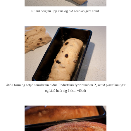
Rúllið deiginu upp eins og þið séuð að gera snúð.
látið í form og setjið samskeitin niður. Endurtakið fyrir brauð nr 2, setjið plastfilmu yfir
og látið hefa sig í klst i viðbót