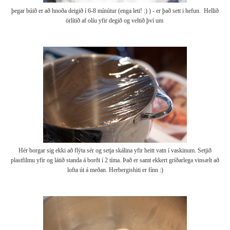
þegar búið er að hnoða deigið í 6-8 mínútur (enga leti! :) ) - er það sett i hefun. Hellið
örlítið af olíu yfir degið og veltið því um
Hér borgar sig ekki að flýta sér og setja skálina yfir heitt vatn í vaskinum. Setjið
plastfilmu yfir og látið standa á borði í 2 tíma. Það er samt ekkert gríðarlega vinsælt að
lofta út á meðan. Herbergishiti er fínn :)