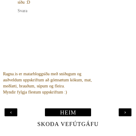
síðu :D
Svara
Ragna.is er matarbloggsíða með sniðugum og
auðveldum uppskriftum að gómsætum kökum, mat,
meðlæti, brauðum, súpum og fleira.
Myndir fylgja flestum uppskriftum :)
‹
›
HEIM
SKOÐA VEFÚTGÁFU