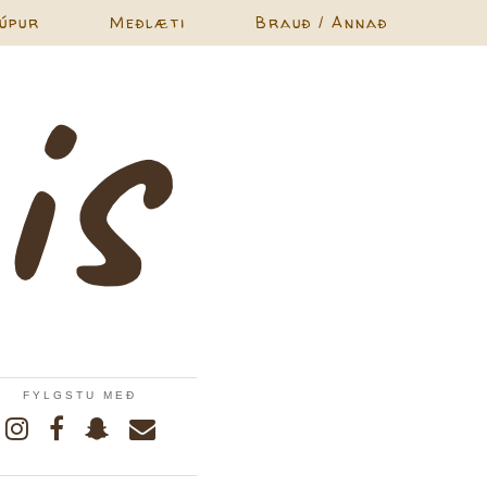
úpur
Meðlæti
Brauð / Annað
FYLGSTU MEÐ