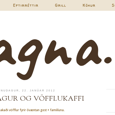
Eftirréttir
Grill
Kökur
S
NUDAGUR, 22. JANÚAR 2012
GUR OG VÖFFLUKAFFI
kaði vöfflur fyrir óvæntan gest + familíuna.