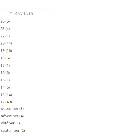
TÍMAVÉLIN
026
(5)
023
(4)
022
(1)
020
(14)
019
(16)
018
(6)
017
(1)
016
(6)
015
(1)
014
(5)
013
(14)
012
(49)
►
desember
(3)
►
nóvember
(4)
►
október
(1)
►
september
(2)