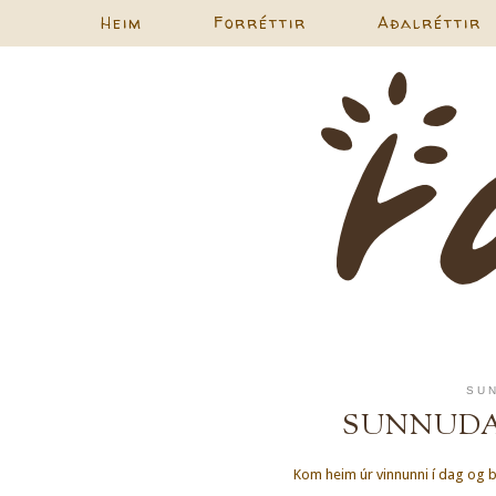
Heim
Forréttir
Aðalréttir
SUN
SUNNUDA
Kom heim úr vinnunni í dag og ba