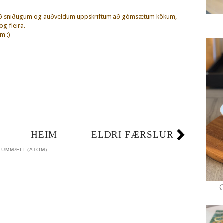
eð sniðugum og auðveldum uppskriftum að gómsætum kökum,
g fleira.
m :)
HEIM
ELDRI FÆRSLUR
 UMMÆLI (ATOM)