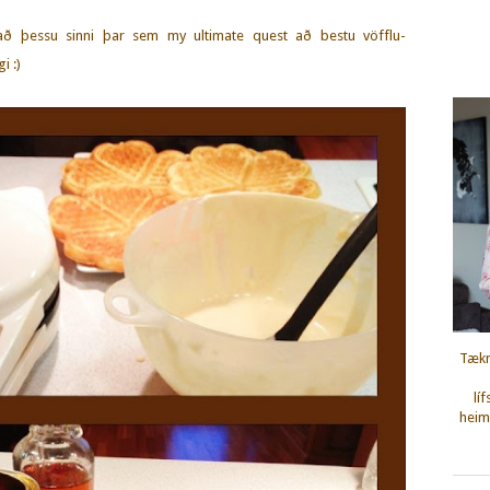
 að þessu sinni þar sem my ultimate quest að bestu vöfflu-
i :)
Tækn
lí
heimi