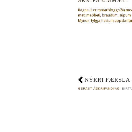
SKRIFA UMMÆLI
Ragna.is er matarbloggsíða m
mat, meðlæti, brauðum, súpum o
Myndir fylgja flestum uppskriftu
NÝRRI FÆRSLA
GERAST ÁSKRIFANDI AÐ:
BIRTA