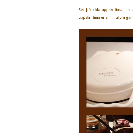
Set þó ekki uppskriftina inn
uppskriftinni er enn í fullum gang