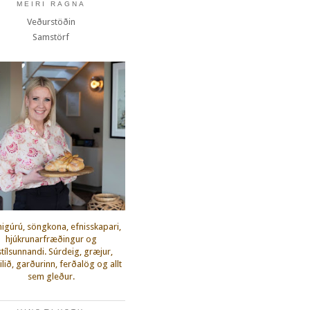
MEIRI RAGNA
Veðurstöðin
Samstörf
igúrú, söngkona, efnisskapari,
hjúkrunarfræðingur og
fstílsunnandi. Súrdeig, græjur,
lið, garðurinn, ferðalög og allt
sem gleður.