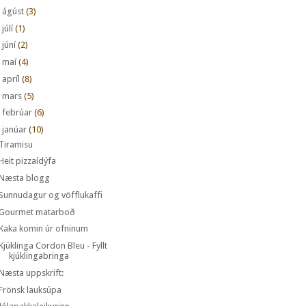
►
ágúst
(3)
►
júlí
(1)
►
júní
(2)
►
maí
(4)
►
apríl
(8)
►
mars
(5)
►
febrúar
(6)
janúar
(10)
Tiramisu
Heit pizzaídýfa
Næsta blogg
Sunnudagur og vöfflukaffi
Gourmet matarboð
Kaka komin úr ofninum
Kjúklinga Cordon Bleu - Fyllt
kjúklingabringa
Næsta uppskrift:
Frönsk lauksúpa