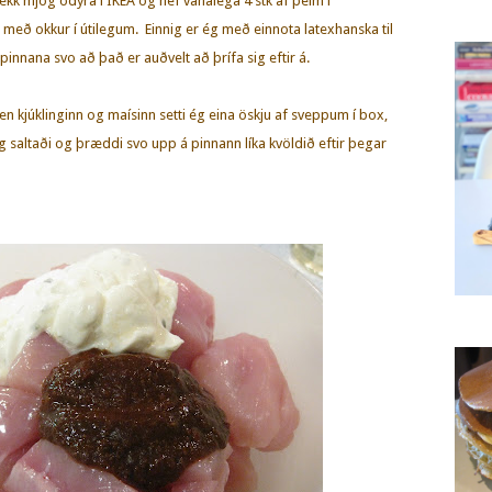
fékk mjög ódýra í IKEA og hef vanalega 4 stk af þeim í
 með okkur í útilegum. Einnig er ég með einnota latexhanska til
innana svo að það er auðvelt að þrífa sig eftir á.
en kjúklinginn og maísinn setti ég eina öskju af sveppum í box,
i og saltaði og þræddi svo upp á pinnann líka kvöldið eftir þegar