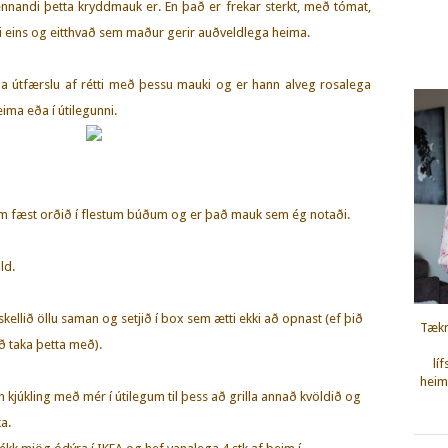
nandi þetta kryddmauk er. En það er frekar sterkt, með tómat,
ekki eins og eitthvað sem maður gerir auðveldlega heima.
a útfærslu af rétti með þessu mauki og er hann alveg rosalega
eima eða í útilegunni.
sem fæst orðið í flestum búðum og er það mauk sem ég notaði.
öld.
skellið öllu saman og setjið í box sem ætti ekki að opnast (ef þið
Tækn
að taka þetta með).
lí
heimi
kjúkling með mér í útilegum til þess að grilla annað kvöldið og
ka.