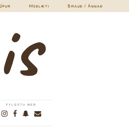
úpur
Meðlæti
Brauð / Annað
FYLGSTU MEÐ