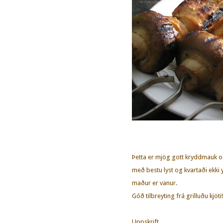
Þetta er mjög gott kryddmauk og
með bestu lyst og kvartaði ekki 
maður er vanur.
Góð tilbreyting frá grilluðu kjöti!
Uppskrift