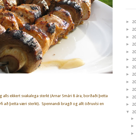
►
2
►
2
►
2
►
2
►
2
►
2
►
2
►
2
►
2
►
2
 alls ekkert svakalega sterkt (Arnar Smári 8 ára, borðaði þetta
►
2
yfi að þetta væri sterkt). Spennandi bragð og allt öðruvísi en
►
2
▼
2