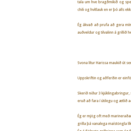
tala um hve bragðmikið og spen
chili og hvítlauk en er þó alls 
Ég ákvað að prufa að gera mín
auðveldur og tilvalinn á grillið h
Svona lítur Harissa maukið út 
Uppskriftin og aðferðin er einf
Skerið niður 3 kjúklingabringur, 
eruð að fara í útilegu og ætlið 
Ég er mjög oft með marineraðan 
grilla þá vanalega maístöngla lí