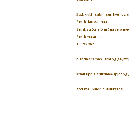
3 stk kjúklingabringur, hver og ei
2 msk Harissa mauk
2 msk sýrður rjómi (má vera me
2 msk matarolía
1/2 tsk salt
blandað saman í skál og geymt þ
Þrætt upp á grillpinna/spjót og gr
gott með kaldri hvítlaukssósu