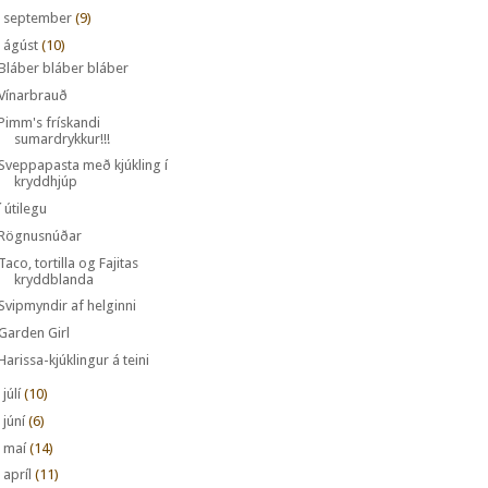
►
september
(9)
ágúst
(10)
Bláber bláber bláber
Vínarbrauð
Pimm's frískandi
sumardrykkur!!!
Sveppapasta með kjúkling í
kryddhjúp
í útilegu
Rögnusnúðar
Taco, tortilla og Fajitas
kryddblanda
Svipmyndir af helginni
Garden Girl
Harissa-kjúklingur á teini
►
júlí
(10)
►
júní
(6)
►
maí
(14)
►
apríl
(11)