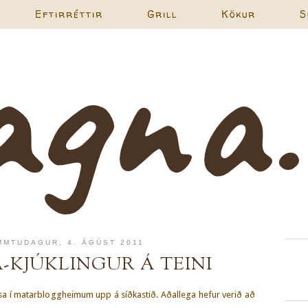
Eftirréttir
Grill
Kökur
S
MMTUDAGUR, 4. ÁGÚST 2011
-KJÚKLINGUR Á TEINI
ssa í matarbloggheimum upp á síðkastið. Aðallega hefur verið að