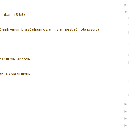
▼
n skorin í 8 bita
ð einhverjum bragðefnum og einnig er hægt að nota jógúrt )
ar til það er notað.
illað þar til tilbúið