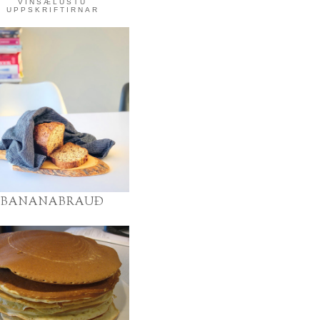
VINSÆLUSTU
UPPSKRIFTIRNAR
BANANABRAUÐ