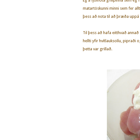
Ég á fjölnota grillpinna sem ég 
matartöskunni minni sem fer allt
þess að nota til að þræða uppá p
Til þess að hafa eitthvað annað 
hellti yfir hvítlauksolíu, piprað
þetta var grillað.