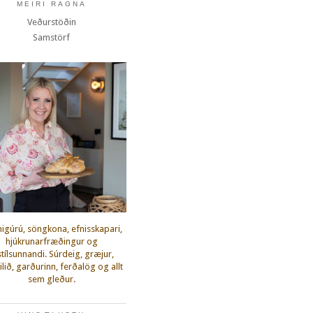
MEIRI RAGNA
Veðurstöðin
Samstörf
igúrú, söngkona, efnisskapari,
hjúkrunarfræðingur og
fstílsunnandi. Súrdeig, græjur,
lið, garðurinn, ferðalög og allt
sem gleður.