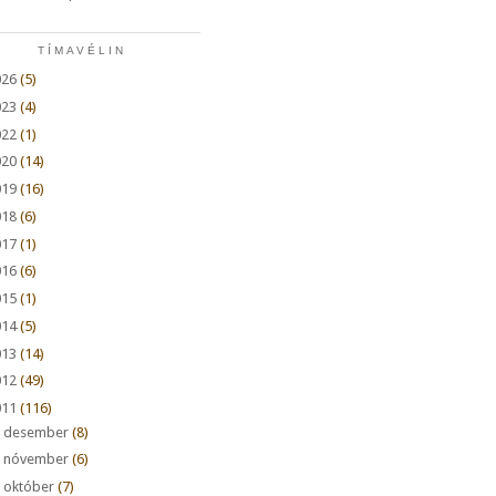
TÍMAVÉLIN
026
(5)
023
(4)
022
(1)
020
(14)
019
(16)
018
(6)
017
(1)
016
(6)
015
(1)
014
(5)
013
(14)
012
(49)
011
(116)
►
desember
(8)
►
nóvember
(6)
►
október
(7)