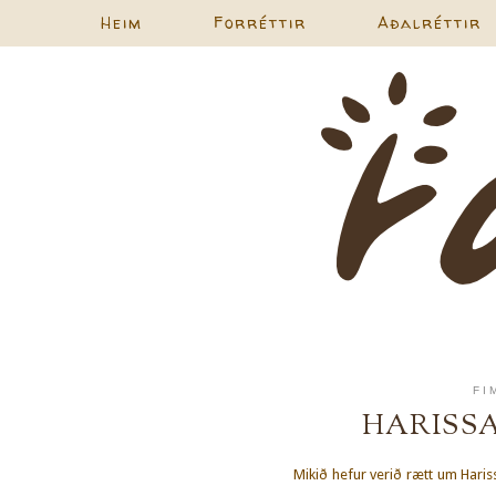
Heim
Forréttir
Aðalréttir
FI
HARISSA
Mikið hefur verið rætt um Hari