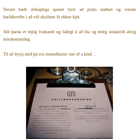
Vorum bæði afskaplega spennt fyrir að prufa staðinn og vorum
harðákveðin í að við skyldum fá okkur kjöt.
Allt þarna er mjög framandi og fallegt á að líta og mörg smáatriði alveg
stórskemmtileg.
Til að byrja með þá eru matseðlarnir one of a kind ...