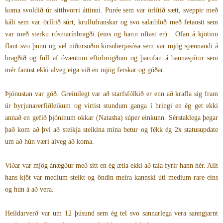
koma svoldið úr sitthvorri áttinni. Purée sem var örlítið sætt, sveppir með
káli sem var örlítið súrt, krullufranskar og svo salatblöð með fetaosti sem
var með sterku rósmarínbragði (eins og hann oftast er). Ofan á kjötinu
flaut svo þunn og vel niðursoðin kirsuberjasósa sem var mjög spennandi á
bragðið og full af óvæntum eftirbrögðum og þarofan á baunaspírur sem
mér fannst ekki alveg eiga við en mjög ferskar og góðar.
Þjónustan var góð. Greinilegt var að starfsfólkið er enn að krafla sig fram
úr byrjunarerfiðleikum og virtist stundum ganga í hringi en ég get ekki
annað en gefið þjóninum okkar (Natasha) súper einkunn. Sérstaklega þegar
það kom að því að steikja steikina mína betur og fékk ég 2x statusupdate
um að hún væri alveg að koma.
Viðar var mjög ánægður með sitt en ég ætla ekki að tala fyrir hann hér. Allt
hans kjöt var medium steikt og öndin meira kannski útí medium-rare eins
og hún á að vera.
Heildarverð var um 12 þúsund sem ég tel svo sannarlega vera sanngjarnt