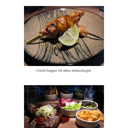
í forrétt fengum við okkur skötuselsspjót.