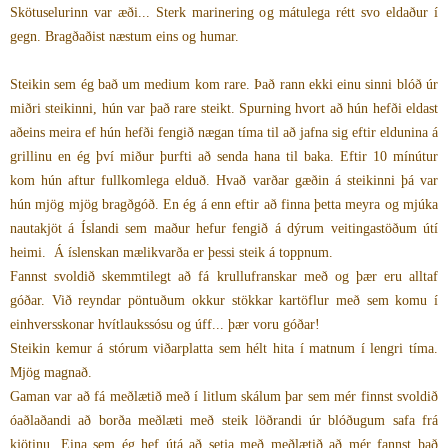
Skötuselurinn var æði... Sterk marinering og mátulega rétt svo eldaður í
gegn. Bragðaðist næstum eins og humar.
Steikin sem ég bað um medium kom rare. Það rann ekki einu sinni blóð úr
miðri steikinni, hún var það rare steikt. Spurning hvort að hún hefði eldast
aðeins meira ef hún hefði fengið nægan tíma til að jafna sig eftir eldunina á
grillinu en ég því miður þurfti að senda hana til baka. Eftir 10 mínútur
kom hún aftur fullkomlega elduð. Hvað varðar gæðin á steikinni þá var
hún mjög mjög bragðgóð. En ég á enn eftir að finna þetta meyra og mjúka
nautakjöt á Íslandi sem maður hefur fengið á dýrum veitingastöðum útí
heimi. Á íslenskan mælikvarða er þessi steik á toppnum.
Fannst svoldið skemmtilegt að fá krullufranskar með og þær eru alltaf
góðar. Við reyndar pöntuðum okkur stökkar kartöflur með sem komu í
einhversskonar hvítlaukssósu og úff... þær voru góðar!
Steikin kemur á stórum viðarplatta sem hélt hita í matnum í lengri tíma.
Mjög magnað.
Gaman var að fá meðlætið með í litlum skálum þar sem mér finnst svoldið
óaðlaðandi að borða meðlæti með steik löðrandi úr blóðugum safa frá
kjötinu. Eina sem ég hef útá að setja með meðlætið að mér fannst það