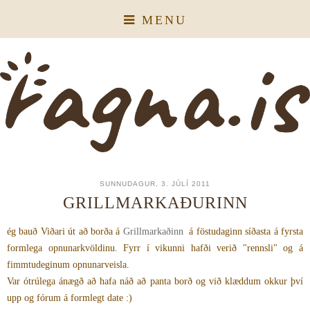
MENU
SUNNUDAGUR, 3. JÚLÍ 2011
GRILLMARKAÐURINN
ég bauð Viðari út að borða á
Grillmarkaðinn
á föstudaginn síðasta á fyrsta
formlega opnunarkvöldinu. Fyrr í vikunni hafði verið "rennsli" og á
fimmtudeginum opnunarveisla.
Var ótrúlega ánægð að hafa náð að panta borð og við klæddum okkur því
upp og fórum á formlegt date :)