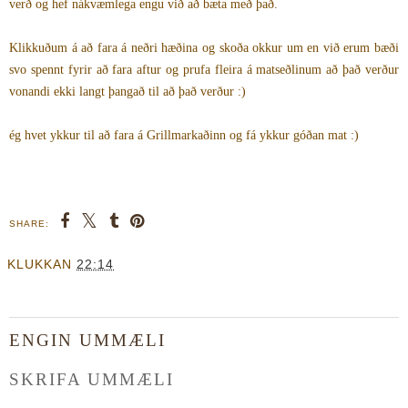
verð og hef nákvæmlega engu við að bæta með það.
Klikkuðum á að fara á neðri hæðina og skoða okkur um en við erum bæði
svo spennt fyrir að fara aftur og prufa fleira á matseðlinum að það verður
vonandi ekki langt þangað til að það verður :)
ég hvet ykkur til að fara á Grillmarkaðinn og fá ykkur góðan mat :)
SHARE:
KLUKKAN
22:14
ENGIN UMMÆLI
SKRIFA UMMÆLI