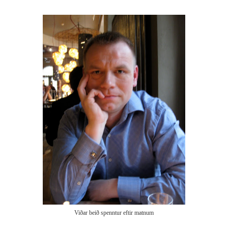
Viðar beið spenntur eftir matnum