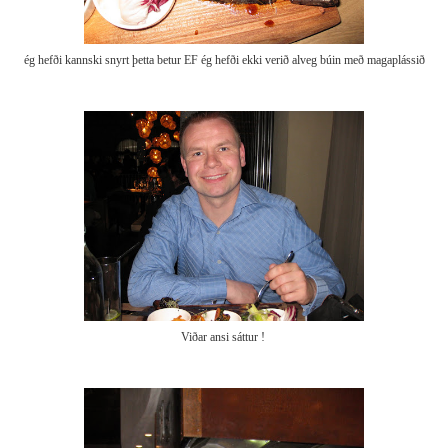
ég hefði kannski snyrt þetta betur EF ég hefði ekki verið alveg búin með magaplássið
Viðar ansi sáttur !