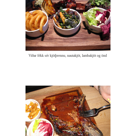
Viðar fékk sér kjötþrennu, nautakjöt, lambakjöt og önd