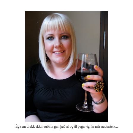
Ég sem drekk ekki rauðvín geri það af og til þegar ég fæ mér nautasteik...