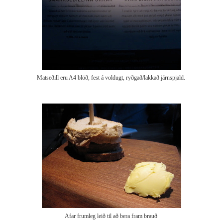
Matseðill eru A4 blöð, fest á voldugt, ryðgað/lakkað járnspjald.
Afar frumleg leið til að bera fram brauð