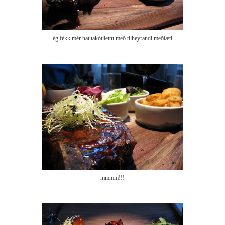
ég fékk mér nautakótilettu með tilheyrandi meðlæti
mmmm!!!