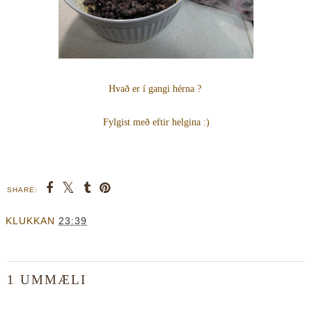
Hvað er í gangi hérna ?
Fylgist með eftir helgina :)
SHARE:
KLUKKAN
23:39
1 UMMÆLI