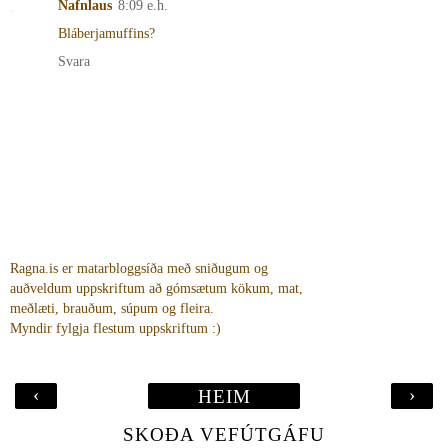
Nafnlaus
8:09 e.h.
Bláberjamuffins?
Svara
Ragna.is er matarbloggsíða með sniðugum og
auðveldum uppskriftum að gómsætum kökum, mat,
meðlæti, brauðum, súpum og fleira.
Myndir fylgja flestum uppskriftum :)
‹
›
HEIM
SKOÐA VEFÚTGÁFU