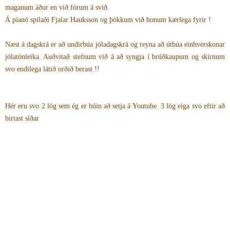
maganum áður en við fórum á svið.
Á píanó spilaði Fjalar Hauksson og þökkum við honum kærlega fyrir !
Næst á dagskrá er að undirbúa jóladagskrá og reyna að útbúa einhverskonar
jólatónleika. Auðvitað stefnum við á að syngja í brúðkaupum og skírnum
svo endilega látið orðið berast !!
Hér eru svo 2 lög sem ég er búin að setja á Youtube. 3 lög eiga svo eftir að
birtast síðar