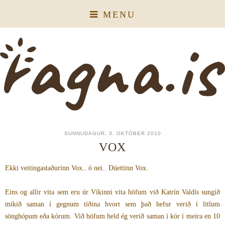
MENU
SUNNUDAGUR, 3. OKTÓBER 2010
VOX
Ekki veitingastaðurinn Vox.. ó nei.. Dúettinn Vox.
Eins og allir vita sem eru úr Víkinni vita höfum við Katrín Valdís sungið
mikið saman í gegnum tíðina hvort sem það hefur verið í litlum
sönghópum eða kórum. Við höfum held ég verið saman í kór í meira en 10