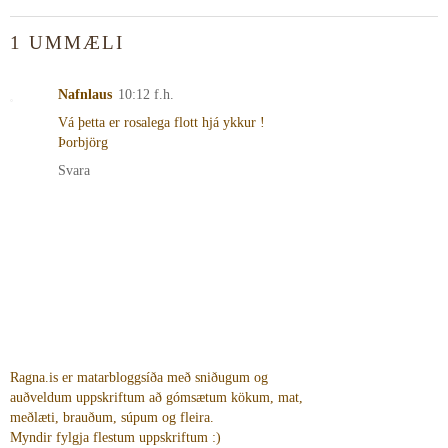
1 UMMÆLI
Nafnlaus
10:12 f.h.
Vá þetta er rosalega flott hjá ykkur !
Þorbjörg
Svara
Ragna.is er matarbloggsíða með sniðugum og
auðveldum uppskriftum að gómsætum kökum, mat,
meðlæti, brauðum, súpum og fleira.
Myndir fylgja flestum uppskriftum :)