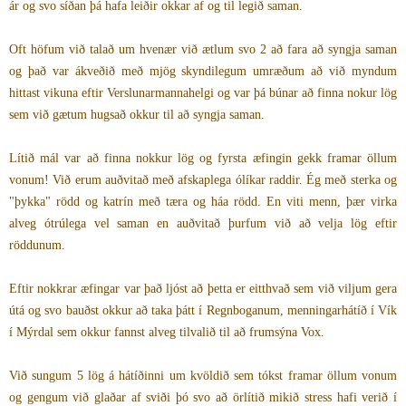
ár og svo síðan þá hafa leiðir okkar af og til legið saman.
Oft höfum við talað um hvenær við ætlum svo 2 að fara að syngja saman
og það var ákveðið með mjög skyndilegum umræðum að við myndum
hittast vikuna eftir Verslunarmannahelgi og var þá búnar að finna nokur lög
sem við gætum hugsað okkur til að syngja saman.
Lítið mál var að finna nokkur lög og fyrsta æfingin gekk framar öllum
vonum! Við erum auðvitað með afskaplega ólíkar raddir. Ég með sterka og
"þykka" rödd og katrín með tæra og háa rödd. En viti menn, þær virka
alveg ótrúlega vel saman en auðvitað þurfum við að velja lög eftir
röddunum.
Eftir nokkrar æfingar var það ljóst að þetta er eitthvað sem við viljum gera
útá og svo bauðst okkur að taka þátt í Regnboganum, menningarhátíð í Vík
í Mýrdal sem okkur fannst alveg tilvalið til að frumsýna Vox.
Við sungum 5 lög á hátíðinni um kvöldið sem tókst framar öllum vonum
og gengum við glaðar af sviði þó svo að örlítið mikið stress hafi verið í