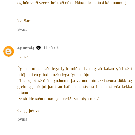
og hún varð veeeel brún að ofan. Nánast brunnin á köntunum :(
kv. Sara
Svara
egummig
11:40 f.h.
Hæhæ
Ég hef mína neðarlega fyrir miðju. Þannig að kakan sjálf sé í
miðjunni en grindin neðarlega fyrir miðju.
Eins og þú sérð á myndunum þá verður mín ekki svona dökk og
greinilegt að þú þarft að hafa hana styttra inni næst eða lækka
hitann
Þessir blessuðu ofnar geta verið svo misjafnir :/
Gangi þér vel
Svara