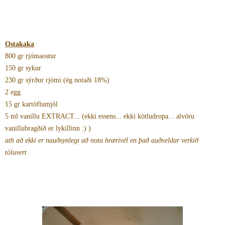
Ostakaka
800 gr rjómaostur
150 gr sykur
230 gr sýrður rjómi (ég notaði 18%)
2 egg
15 gr kartöflumjöl
5 ml vanillu EXTRACT... (ekki essens... ekki kötludropa... alvöru
vanillubragðið er lykillinn :) )
ath að ekki er nauðsynlegt að nota hrærivél en það auðveldar verkið
töluvert