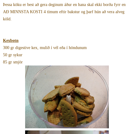
Þessa köku er best að gera deginum áður en hana skal ekki borða fyrr en
AÐ MINNSTA KOSTI 4 tímum eftir bakstur og þarf hún að vera alveg
köld.
Kexbotn
300 gr digestive kex, mulið í vél eða í höndunum
50 gr sykur
85 gr smjör