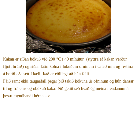
Kakan er síðan bökuð við 200 °C í 40 mínútur (styttra ef kakan verður
fljótt brún!) og síðan látin kólna í lokuðum ofninum í ca 20 mín og restina
á borði eða sett í kæli. Það er eðlilegt að hún falli.
Fáið samt ekki taugaáfall þegar þið takið kökuna úr ofninum og hún dansar
til og frá eins og óbökuð kaka. Þið getið séð hvað ég meina í endanum á
þessu myndbandi hérna -->