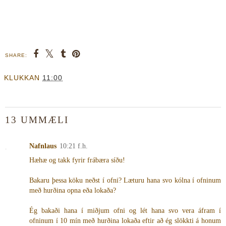
SHARE:
KLUKKAN
11:00
13 UMMÆLI
Nafnlaus
10:21 f.h.
Hæhæ og takk fyrir frábæra síðu!
Bakaru þessa köku neðst í ofni? Læturu hana svo kólna í ofninum
með hurðina opna eða lokaða?
Ég bakaði hana í miðjum ofni og lét hana svo vera áfram í
ofninum í 10 mín með hurðina lokaða eftir að ég slökkti á honum