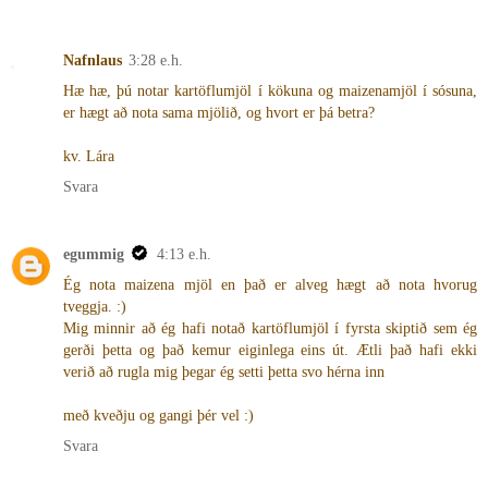
Nafnlaus
3:28 e.h.
Hæ hæ, þú notar kartöflumjöl í kökuna og maizenamjöl í sósuna,
er hægt að nota sama mjölið, og hvort er þá betra?
kv. Lára
Svara
egummig
4:13 e.h.
Ég nota maizena mjöl en það er alveg hægt að nota hvorug
tveggja. :)
Mig minnir að ég hafi notað kartöflumjöl í fyrsta skiptið sem ég
gerði þetta og það kemur eiginlega eins út. Ætli það hafi ekki
verið að rugla mig þegar ég setti þetta svo hérna inn
með kveðju og gangi þér vel :)
Svara