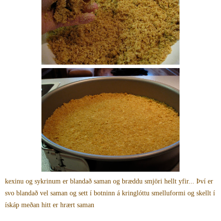
kexinu og sykrinum er blandað saman og bræddu smjöri hellt yfir... Því er
svo blandað vel saman og sett í botninn á kringlóttu smelluformi og skellt í
ískáp meðan hitt er hrært saman