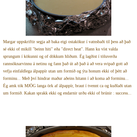
Margar uppskriftir segja að baka eigi ostakökur í vatnsbaði til þess að það
sé ekki of mikill "beinn hiti" eða "direct heat". Hann ku víst valda
sprungum í kökunni og of dökkum hliðum. Ég lagðist í töluverða
rannsóknarvinnu á netinu og fann það út að það á að vera svipað gott að
vefja einfaldlega álpappír utan um formið og ýta honum ekki of þétt að
forminu... Með því hindrar maður aðeins hitann í að koma að forminu...
Ég amk tók MJÖG langa örk af álpappír, braut í tvennt ca og kuðlaði utan
um formið. Kakan sprakk ekki og endarnir urðu ekki of brúnir : success...