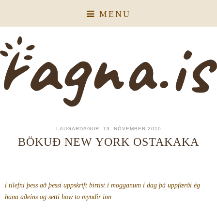
MENU
LAUGARDAGUR, 13. NÓVEMBER 2010
BÖKUÐ NEW YORK OSTAKAKA
í tilefni þess að þessi uppskrift birtist í mogganum í dag þá uppfærði ég
hana aðeins og setti how to myndir inn