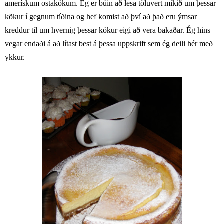
amerískum ostakökum. Ég er búin að lesa töluvert mikið um þessar
kökur í gegnum tíðina og hef komist að því að það eru ýmsar
kreddur til um hvernig þessar kökur eigi að vera bakaðar. Ég hins
vegar endaði á að lítast best á þessa uppskrift sem ég deili hér með
ykkur.