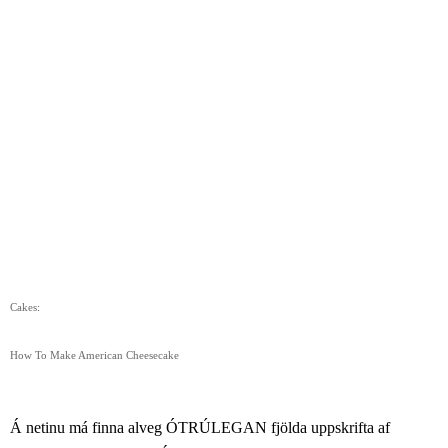
Cakes
: 
How To Make American Cheesecake
Á netinu má finna alveg ÓTRÚLEGAN fjölda uppskrifta af