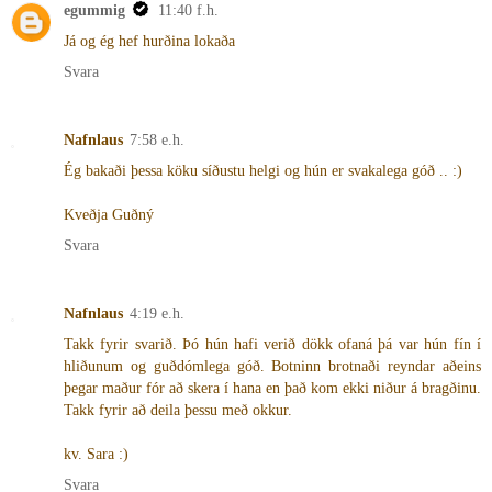
egummig
11:40 f.h.
Já og ég hef hurðina lokaða
Svara
Nafnlaus
7:58 e.h.
Ég bakaði þessa köku síðustu helgi og hún er svakalega góð .. :)
Kveðja Guðný
Svara
Nafnlaus
4:19 e.h.
Takk fyrir svarið. Þó hún hafi verið dökk ofaná þá var hún fín í
hliðunum og guðdómlega góð. Botninn brotnaði reyndar aðeins
þegar maður fór að skera í hana en það kom ekki niður á bragðinu.
Takk fyrir að deila þessu með okkur.
kv. Sara :)
Svara