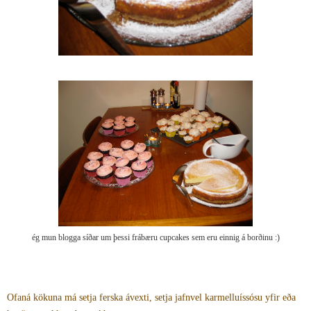
ég mun blogga síðar um þessi frábæru cupcakes sem eru einnig á borðinu :)
Ofaná kökuna má setja ferska ávexti, setja jafnvel karmelluíssósu yfir eða