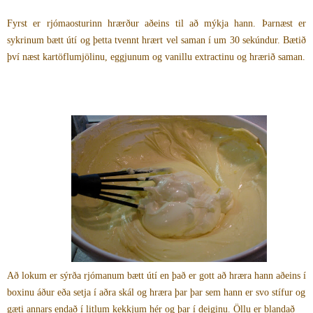
Fyrst er rjómaosturinn hrærður aðeins til að mýkja hann. Þarnæst er
sykrinum bætt útí og þetta tvennt hrært vel saman í um 30 sekúndur. Bætið
því næst kartöflumjölinu, eggjunum og vanillu extractinu og hrærið saman.
Að lokum er sýrða rjómanum bætt útí en það er gott að hræra hann aðeins í
boxinu áður eða setja í aðra skál og hræra þar þar sem hann er svo stífur og
gæti annars endað í litlum kekkjum hér og þar í deiginu. Öllu er blandað