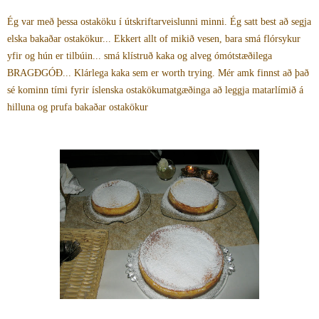
Ég var með þessa ostaköku í útskriftarveislunni minni. Ég satt best að segja
elska bakaðar ostakökur... Ekkert allt of mikið vesen, bara smá flórsykur
yfir og hún er tilbúin... smá klístruð kaka og alveg ómótstæðilega
BRAGÐGÓÐ... Klárlega kaka sem er worth trying. Mér amk finnst að það
sé kominn tími fyrir íslenska ostakökumatgæðinga að leggja matarlímið á
hilluna og prufa bakaðar ostakökur