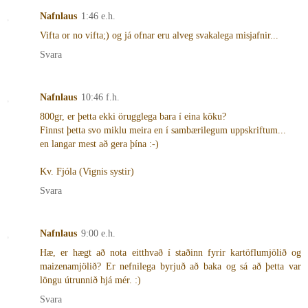
Nafnlaus
1:46 e.h.
Vifta or no vifta;) og já ofnar eru alveg svakalega misjafnir...
Svara
Nafnlaus
10:46 f.h.
800gr, er þetta ekki örugglega bara í eina köku?
Finnst þetta svo miklu meira en í sambærilegum uppskriftum...
en langar mest að gera þína :-)
Kv. Fjóla (Vignis systir)
Svara
Nafnlaus
9:00 e.h.
Hæ, er hægt að nota eitthvað í staðinn fyrir kartöflumjölið og
maizenamjölið? Er nefnilega byrjuð að baka og sá að þetta var
löngu útrunnið hjá mér. :)
Svara