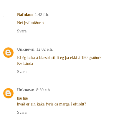
Nafnlaus
1:42 f.h.
Nei því miður :/
Svara
Unknown
12:02 e.h.
Ef ég baka á blæstri stilli ég þá ekki á 180 gráður?
Kv Linda
Svara
Unknown
8:39 e.h.
hæ hæ
hvað er ein kaka fyrir ca marga í eftirétt?
Svara