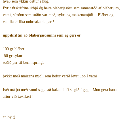
hvað sem ykkur dettur í hug.
Fyrir útskriftina útbjó ég heita bláberjasósu sem samanstóð af bláberjum,
vatni, sítrónu sem soðin var með, sykri og maizenamjöli... Bláber og
vanilla er líka unbreakable par !
uppskriftin að bláberjasósunni sem ég geri er
100 gr bláber
50 gr sykur
soðið þar til berin springa
þykkt með maizena mjöli sem hefur verið leyst upp í vatni
Það má þó með sanni segja að kakan hafi slegið í gegn. Mun gera hana
aftur við tækifæri !
enjoy ;)