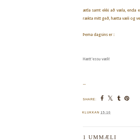
ætla samt ekki að væla, enda e
rækta mitt geð, hætta væli og ves
Þema dagsins er :
Hætt'essu væli!
...
SHARE:
KLUKKAN
15:10
1 UMMÆLI