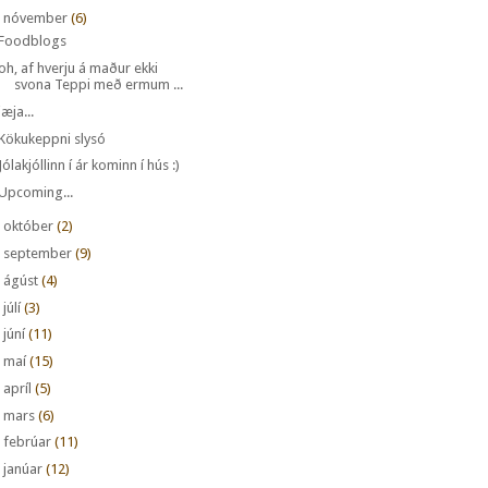
nóvember
(6)
Foodblogs
oh, af hverju á maður ekki
svona Teppi með ermum ...
jæja...
Kökukeppni slysó
Jólakjóllinn í ár kominn í hús :)
Upcoming...
►
október
(2)
►
september
(9)
►
ágúst
(4)
►
júlí
(3)
►
júní
(11)
►
maí
(15)
►
apríl
(5)
►
mars
(6)
►
febrúar
(11)
►
janúar
(12)