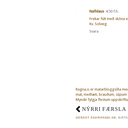
Nafnlaus
4:50 f.h.
Frekar fúlt með skóna e
Kv. Solveig
Svara
Ragna.is er matarbloggsíða m
mat, meðlæti, brauðum, súpum o
Myndir fylgja flestum uppskriftu
NÝRRI FÆRSLA
GERAST ÁSKRIFANDI AÐ:
BIRTA