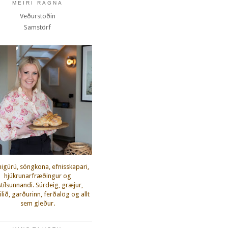
MEIRI RAGNA
Veðurstöðin
Samstörf
igúrú, söngkona, efnisskapari,
hjúkrunarfræðingur og
fstílsunnandi. Súrdeig, græjur,
lið, garðurinn, ferðalög og allt
sem gleður.