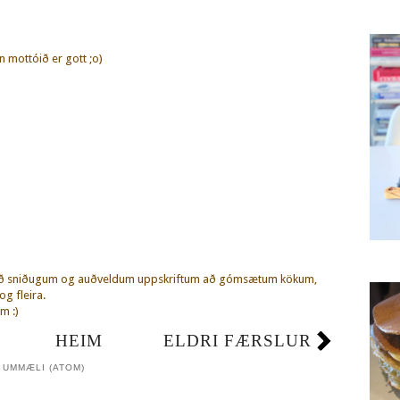
n mottóið er gott ;o)
eð sniðugum og auðveldum uppskriftum að gómsætum kökum,
g fleira.
m :)
HEIM
ELDRI FÆRSLUR
 UMMÆLI (ATOM)