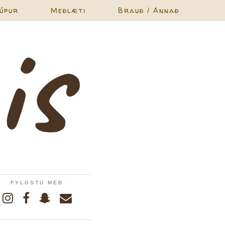
úpur
Meðlæti
Brauð / Annað
FYLGSTU MEÐ