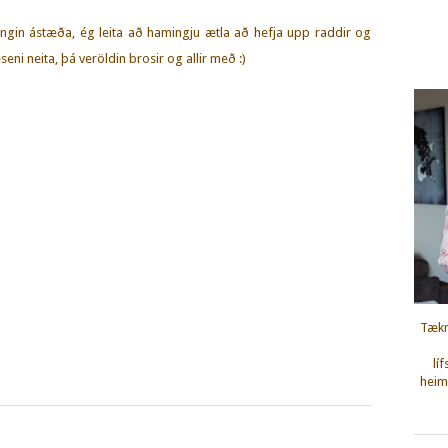
ngin ástæða, ég leita að hamingju ætla að hefja upp raddir og
eni neita, þá veröldin brosir og allir með :)
Tækn
lí
heimi