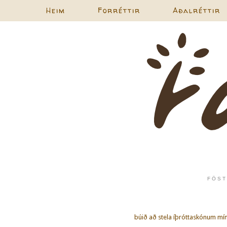
Heim
Forréttir
Aðalréttir
FÖST
búið að stela íþróttaskónum mí