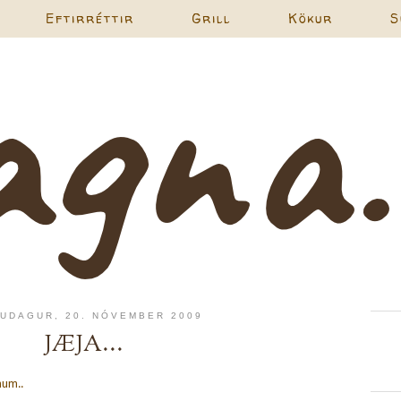
Eftirréttir
Grill
Kökur
S
UDAGUR, 20. NÓVEMBER 2009
JÆJA...
num..