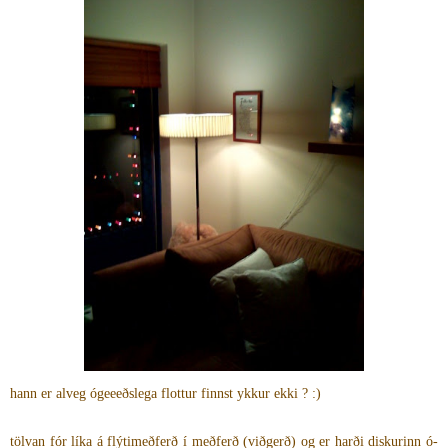
hann er alveg ógeeeðslega flottur finnst ykkur ekki ? :)
tölvan fór líka á flýtimeðferð í meðferð (viðgerð) og er harði diskurinn ó-