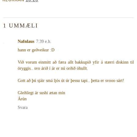
1 UMMÆLI
Nafnlaus
7:39 e.h.
hann er geðveikur :D
Við vorum einmitt að færa allt bakkupið yfir á stærri diskinn til
öryggis.. svo árið í ár er nú orðið óhullt.
Gott að þú sjáir smá ljós út úr þessu tapi.. þetta er svooo sárt!
Gleðilegt ár sushi ætan mín
Árún
Svara