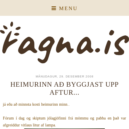
MENU
MÁNUDAGUR, 29. DESEMBER 2008
HEIMURINN AÐ BYGGJAST UPP
AFTUR...
já eða að minnsta kosti heimurinn minn..
Fórum í dag og skiptum jólagjöfinni frá mömmu og pabba en það var
afgreiddur vitlaus litur af lampa.