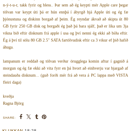
n-ý-t-u-r, takk fyrir og bless.. Þar sem að ég keypti mér Apple care þegar
tölvan var keypt úti þá er hún ennþá í ábyrgð hjá Apple úti og ég fæ
þjónustuna og diskinn borgað af þeim. Ég reyndar ákvað að skipta út 80
GB fyrir 250 GB disk og borgaði ég það þá bara sjálf, það er líka um 3ja
vikna bið eftir disknum frá apple í usa og því nenni ég ekki að bíða eftir.
Ég á því til sölu 80 GB 2.5" SATA fartölvudisk eftir ca 3 vikur ef þið hafið
áhuga.
lampanum er reddað og tölvan verður örugglega komin aftur í gagnið á
morgun og ég fæ ekki að vita fyrr en þá hvort að einhverju var bjargað af
steindauða disknum... (guð forði mér frá að vera á PC lappa með VISTA
fleiri daga)
kveðja
Ragna Björg
SHARE:
KLUKKAN
18:28