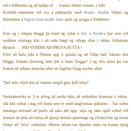
vel í eldhúsinu og að hjálpa til ... framar öllum vonum ;) híhí
Kvöldið enduðum við svo á pöbbarölti með
Arnari, bróður
Viðars og
hlustuðum á
Ingvar hinn bróðir hans
spila og syngja á Dubliners
Eins og í síðasta bloggi þá bauð ég viðar á
Vox á Nordica
þar sem við
eyddum rúmlega klst í að raða hægt og rólega ofan í okkur frábærum
Brunch .... ÞIÐ VERÐIÐ AÐ PRUFA ÞETTA !
Eftir að hafa kíkt á Ömmu upp á spítala og að Viðar hafi loksins hitt
Döggu frænku (hvernig leist þér á hann Dagga? ) og Afa minn þá var
komið að síðasta knúzinu áður en fuglinn flaug norður aftur
*þið sem viljið æla af væmni megið gera það núna*
Verknámsvika nr 2 er alveg að verða búin að verkefnin hrannast á okkur,
tók klst viðtal í dag við konu sem er með langvinnan sjúkdóm... Var orðin
asnalega stressuð að þurfa að taka allt upp, sitja og taka opið viðtal við
konuna án þess að reyna að spurja beinna spurninga og yfirheyrsla og reyna
frekar að "stíra" viðtalinu. Mestur óttinn var óþarfur enda var konan mjög