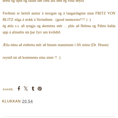
hress og opin og talaði um flest allt sem ég vildi heyra.
Ferðinni er heitið austur á morgun og á laugardaginn mun FRITZ VON
BLITZ stíga á stokk á Ströndinni.. (good memories!!!! ) :)
ég ætla s.s. að syngja og skemmta mér ... plús að Helena og Pálmi halda
upp á afmælin sín þar fyrr um kvöldið.
Ætla núna að einbeita mér að hinum manninum í lífi mínu (Dr. House)
reynið nú að kommenta einu sinni !! :)
SHARE:
KLUKKAN
20:54