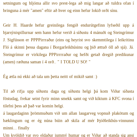
setningum og hljóma allir svo prest-lega að mig langar að tuldra ofan í
bringuna á mér "amen" eftir að hver og einn hefur lokið orði sínu.
Geir H. Haarde hefur greinilega fengið endurútgefinn lyfseðil upp á
bjarsýnispillurnar sem hann hefur verið á síðustu 4 mánuði og Steingrímur
J. Sigfússon er PPPPirrraður (eins og heyrist svo skemmtilega í leikritinu
Fló á skinni þessa dagana í Borgarleikhúsinu og þið ættuð öll að sjá). Já.
Steingrímur er virkilega PPPirrrraður og hefði getað dregið predikunar
(amen) ræðuna saman í 4 orð.. " I TOLD U SO! "
Ég ætla nú ekki að tala um þetta neitt of mikið samt :)
Til að rifja upp síðustu daga og síðustu helgi þá kom Viðar síðasta
föstudag, frekar seint fyrir minn smekk samt og við kíktum á KFC svona í
tilefni þess að það var komin helgi.
á laugardaginn þrömmuðum við um allan laugarveg vopnuð plakötum og
bæklingum og er ég núna búin að skila af mér Þjóðleikhús-vinnunni
minni... finally
Um kvöldið var svo eldaður jummý humar og er Viðar að standa sig ansi