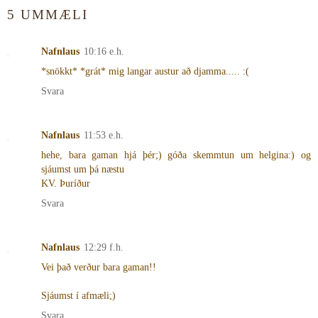
5 UMMÆLI
Nafnlaus
10:16 e.h.
*snökkt* *grát* mig langar austur að djamma..... :(
Svara
Nafnlaus
11:53 e.h.
hehe, bara gaman hjá þér;) góða skemmtun um helgina:) og
sjáumst um þá næstu
KV. Þuríður
Svara
Nafnlaus
12:29 f.h.
Vei það verður bara gaman!!
Sjáumst í afmæli;)
Svara