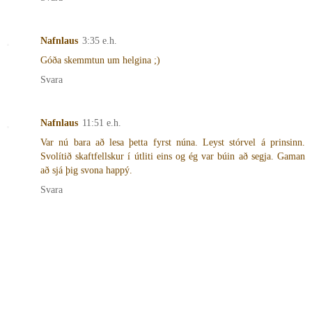
Nafnlaus
3:35 e.h.
Góða skemmtun um helgina ;)
Svara
Nafnlaus
11:51 e.h.
Var nú bara að lesa þetta fyrst núna. Leyst stórvel á prinsinn.
Svolítið skaftfellskur í útliti eins og ég var búin að segja. Gaman
að sjá þig svona happý.
Svara