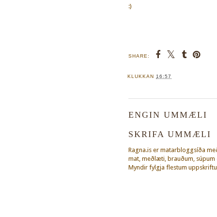
:)
SHARE:
KLUKKAN
16:57
ENGIN UMMÆLI
SKRIFA UMMÆLI
Ragna.is er matarbloggsíða m
mat, meðlæti, brauðum, súpum o
Myndir fylgja flestum uppskriftu