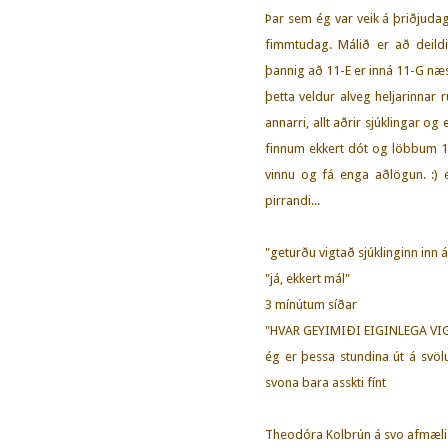
Þar sem ég var veik á þriðjudagi
fimmtudag. Málið er að deild
þannig að 11-E er inná 11-G næs
þetta veldur alveg heljarinnar 
annarri, allt aðrir sjúklingar o
finnum ekkert dót og löbbum 1/3
vinnu og fá enga aðlögun. :) 
pirrandi...
"geturðu vigtað sjúklinginn inn á
"já, ekkert mál"
3 mínútum síðar
"HVAR GEYIMIÐI EIGINLEGA VI
ég er þessa stundina út á svöl
svona bara asskti fínt
Theodóra Kolbrún á svo afmæli 