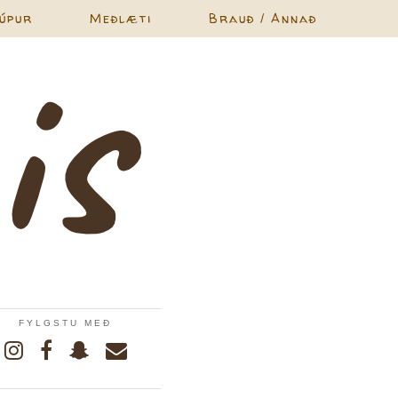
úpur
Meðlæti
Brauð / Annað
FYLGSTU MEÐ