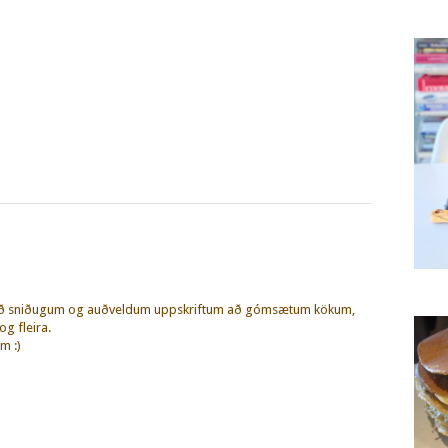
eð sniðugum og auðveldum uppskriftum að gómsætum kökum,
g fleira.
m :)