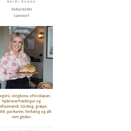
MEIRI RAGNA
Veðurstöðin
Samstörf
igúrú, söngkona, efnisskapari,
hjúkrunarfræðingur og
fstílsunnandi. Súrdeig, græjur,
lið, garðurinn, ferðalög og allt
sem gleður.