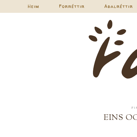
Heim
Forréttir
Aðalréttir
FI
EINS O