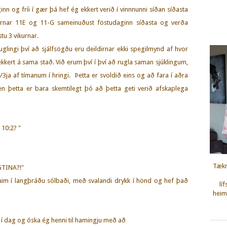
nn og fríi í gær þá hef ég ekkert verið í vinnnunni síðan síðasta
irnar 11E og 11-G sameinuðust föstudaginn síðasta og verða
tu 3 vikurnar.
ruglingi því að sjálfsögðu eru deildirnar ekki spegilmynd af hvor
g ekkert á sama stað. Við erum því í því að rugla saman sjúklingum,
ja af tímanum í hringi. Þetta er svoldið eins og að fara í aðra
en þetta er bara skemtilegt þó að þetta geti verið afskaplega
 10:2? "
Tækn
GTINA?!"
uim í langþráðu sólbaði, með svalandi drykk í hönd og hef það
lí
heimi
í dag og óska ég henni til hamingju með að