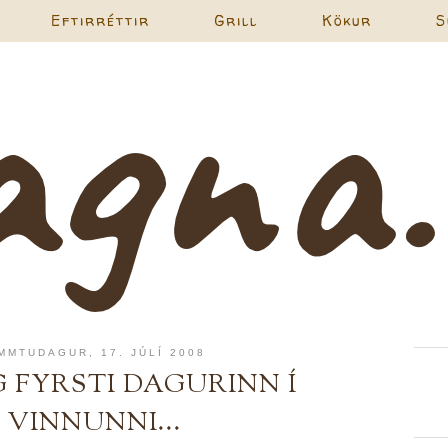
Eftirréttir
Grill
Kökur
S
MMTUDAGUR, 17. JÚLÍ 2008
G FYRSTI DAGURINN Í
VINNUNNI...