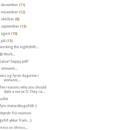
►
desember
(11)
►
nóvember
(12)
►
október
(8)
►
september
(13)
►
ágúst
(10)
júlí
(13)
working the nightshift...
@ Work...
Salsa? happy pill?
í vinnunni...
eins og fyrsti dagurinn í
vinnunni...
Ten reasons why you should
date a nurse:1) They ca...
volla!
fyrir mataráhugafólk :)
Myndir frá reunioni
gefið ykkur fram.. :)
hress vs óhress...