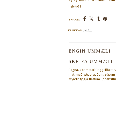
helvítið !
SHARE:
KLUKKAN
14:24
ENGIN UMMÆLI
SKRIFA UMMÆLI
Ragna.is er matarbloggsíða m
mat, meðlæti, brauðum, súpum o
Myndir fylgja flestum uppskriftu