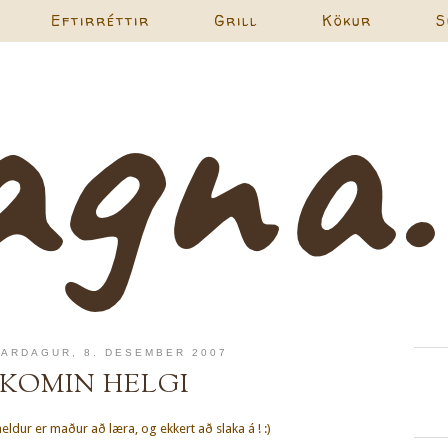
Eftirréttir
Grill
Kökur
S
ARDAGUR, 8. DESEMBER 2007
KOMIN HELGI
heldur er maður að læra, og ekkert að slaka á ! :)