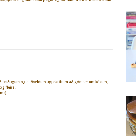
eð sniðugum og auðveldum uppskriftum að gómsætum kökum,
g fleira.
m :)