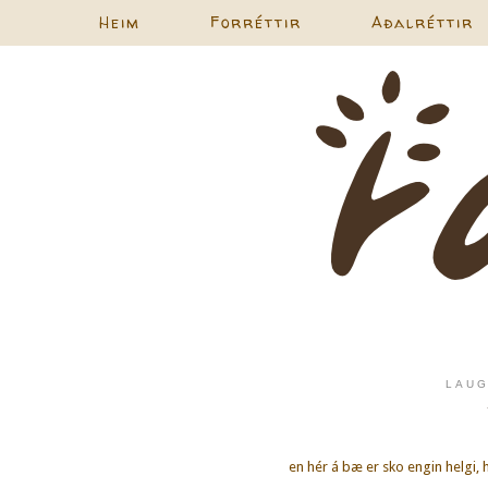
Heim
Forréttir
Aðalréttir
LAUG
en hér á bæ er sko engin helgi, 