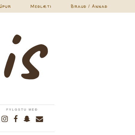
úpur
Meðlæti
Brauð / Annað
FYLGSTU MEÐ