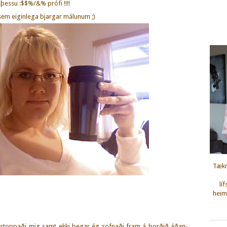
 þessu :$$%/&% prófi !!!!
, sem eiginlega bjargar málunum ;)
Tækn
lí
heimi
m stoppaði mig samt ekki þegar ég sofnaði fram á borðið áðan-