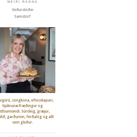
MEIRI RAGNA
Veðurstöðin
Samstörf
igúrú, söngkona, efnisskapari,
hjúkrunarfræðingur og
fstílsunnandi. Súrdeig, græjur,
lið, garðurinn, ferðalög og allt
sem gleður.