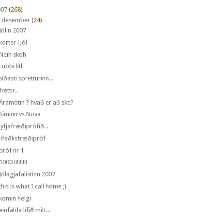
007
(268)
desember
(24)
Jólin 2007
korter í jól
Neih skoh
Lubbi litli
síðasti spretturinn...
fréttir..
Áramótin ? hvað er að ske?
Síminn vs Nova
lyfjafræðiprófið...
lífeðlisfræðipróf
próf nr 1
1000 !!!!!!!!!
Jólagjafalistinn 2007
this is what I call home ;)
komin helgi
einfalda lífið mitt...