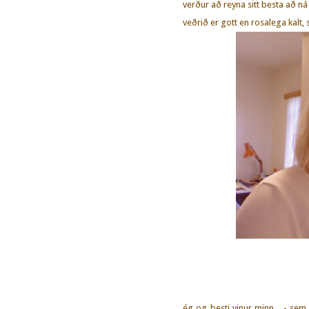
verður að reyna sitt besta að ná
veðrið er gott en rosalega kalt
ég og besti vinur minn... - se