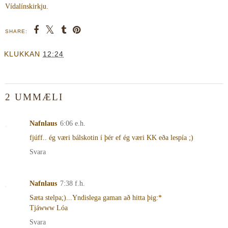
Vídalínskirkju.
SHARE:
KLUKKAN
12:24
2 UMMÆLI
Nafnlaus
6:06 e.h.
fjúff.. ég væri bálskotin í þér ef ég væri KK eða lespía ;)
Svara
Nafnlaus
7:38 f.h.
Sæta stelpa;)...Yndislega gaman að hitta þig:*
Tjáwww Lóa
Svara