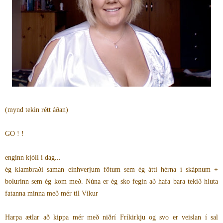
(mynd tekin rétt áðan)
GO ! !
enginn kjóll í dag...
ég klambraði saman einhverjum fötum sem ég átti hérna í skápnum +
bolurinn sem ég kom með. Núna er ég sko fegin að hafa bara tekið hluta
fatanna minna með mér til Víkur
Harpa ætlar að kippa mér með niðrí Fríkirkju og svo er veislan í sal