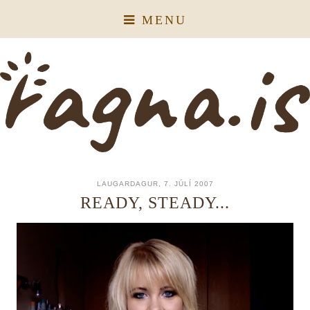
MENU
LAUGARDAGUR, 7. JÚLÍ 2007
READY, STEADY...