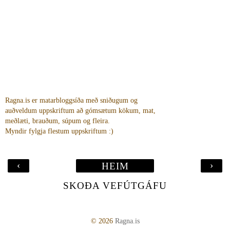
Ragna.is er matarbloggsíða með sniðugum og
auðveldum uppskriftum að gómsætum kökum, mat,
meðlæti, brauðum, súpum og fleira.
Myndir fylgja flestum uppskriftum :)
‹
›
HEIM
SKOÐA VEFÚTGÁFU
©
2026
Ragna.is