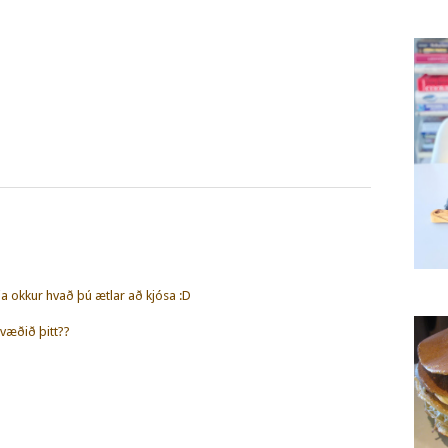
ja okkur hvað þú ætlar að kjósa :D
væðið þitt??