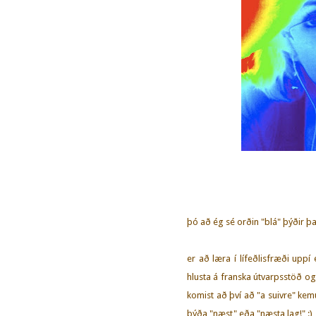
þó að ég sé orðin "blá" þýðir þ
er að læra í lífeðlisfræði uppí
hlusta á franska útvarpsstöð og
komist að því að "a suivre" kem
þýða "næst" eða "næsta lag!" :)