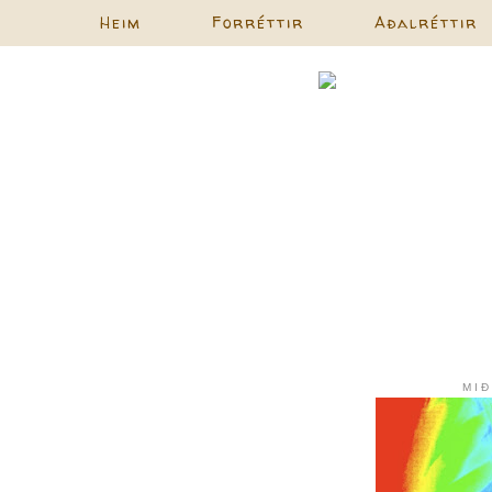
Heim
Forréttir
Aðalréttir
MIÐ