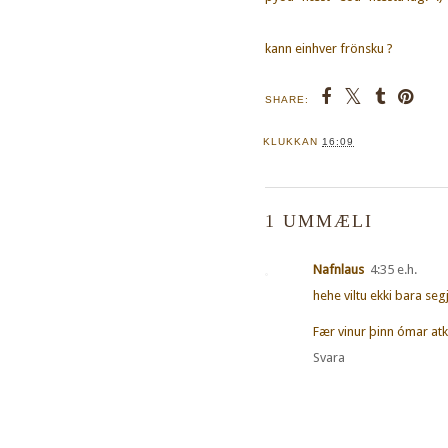
kann einhver frönsku ?
SHARE:
KLUKKAN
16:09
1 UMMÆLI
Nafnlaus
4:35 e.h.
hehe viltu ekki bara seg
Fær vinur þinn ómar atk
Svara