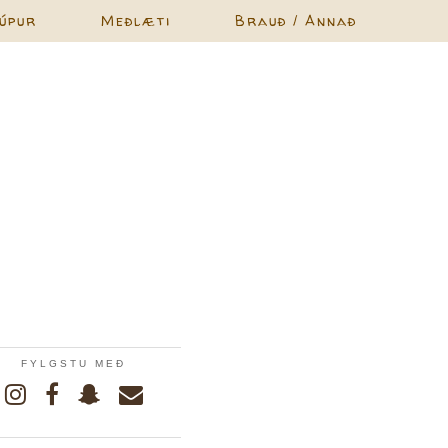
úpur
Meðlæti
Brauð / Annað
FYLGSTU MEÐ