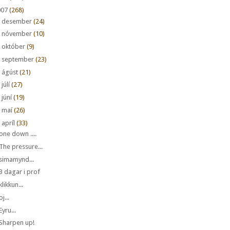
007
(268)
►
desember
(24)
►
nóvember
(10)
►
október
(9)
►
september
(23)
►
ágúst
(21)
►
júlí
(27)
►
júní
(19)
►
maí
(26)
apríl
(33)
one down ....
The pressure...
simamynd...
3 dagar i prof
klikkun...
oj...
Eyru...
Sharpen up!