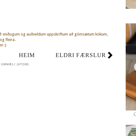
eð sniðugum og auðveldum uppskriftum að gómsætum kökum,
g fleira.
m :)
HEIM
ELDRI FÆRSLUR
 UMMÆLI (ATOM)