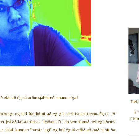
að ekki að ég sé orðin sjálfstæðismanneskja !
Tækn
lí
 eirbergi og hef fundið út að ég get lært tvennt í einu. Ég er að
heimi
 er því að læra frönsku í leiðinni :D enn sem komið hef ég aðeins
ur alltaf á undan "næsta lagi" og hef ég ákveðið að það hljóti ða