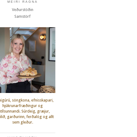
MEIRI RAGNA
Veðurstöðin
Samstörf
igúrú, söngkona, efnisskapari,
hjúkrunarfræðingur og
fstílsunnandi. Súrdeig, græjur,
lið, garðurinn, ferðalög og allt
sem gleður.