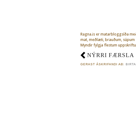
Ragna.is er matarbloggsíða m
mat, meðlæti, brauðum, súpum o
Myndir fylgja flestum uppskriftu
NÝRRI FÆRSLA
GERAST ÁSKRIFANDI AÐ:
BIRTA