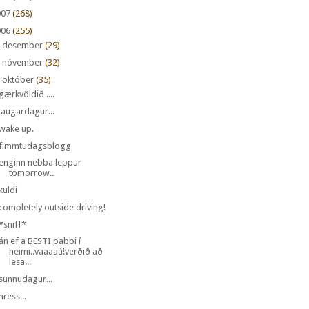
007
(268)
006
(255)
►
desember
(29)
►
nóvember
(32)
október
(35)
gærkvöldið ....
laugardagur...
wake up.
fimmtudagsblogg
enginn nebba leppur
tomorrow..
kuldi
completely outside driving!
*sniff*
án ef a BESTI pabbi í
heimi..vaaaaá!verðið að
lesa...
sunnudagur...
hress ..