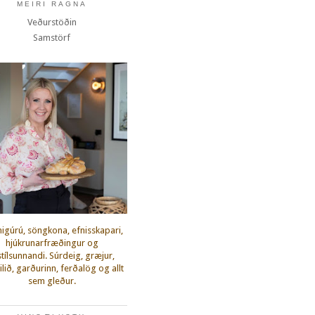
MEIRI RAGNA
Veðurstöðin
Samstörf
igúrú, söngkona, efnisskapari,
hjúkrunarfræðingur og
fstílsunnandi. Súrdeig, græjur,
lið, garðurinn, ferðalög og allt
sem gleður.