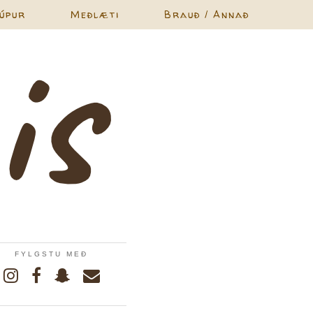
úpur
Meðlæti
Brauð / Annað
FYLGSTU MEÐ