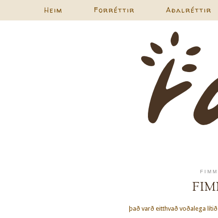
Heim
Forréttir
Aðalréttir
FIMM
FI
það varð eitthvað voðalega lítið