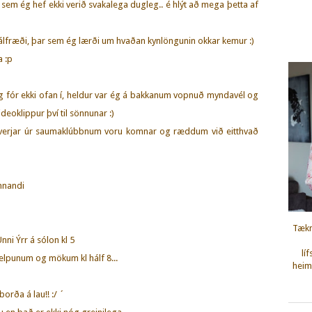
ku sem ég hef ekki verið svakalega dugleg.. é hlýt að mega þetta af
r sálfræði, þar sem ég lærði um hvaðan kynlöngunin okkar kemur :)
a :p
eg fór ekki ofan í, heldur var ég á bakkanum vopnuð myndavél og
eoklippur því til sönnunar :)
hverjar úr saumaklúbbnum voru komnar og ræddum við eitthvað
nnandi
Tækn
ni Ýrr á sólon kl 5
lí
elpunum og mökum kl hálf 8...
heimi
orða á lau!! :/ ´