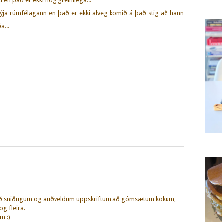
u en það er ekki nóg greinilega...
ýja rúmfélagann en það er ekki alveg komið á það stig að hann
a...
eð sniðugum og auðveldum uppskriftum að gómsætum kökum,
g fleira.
m :)