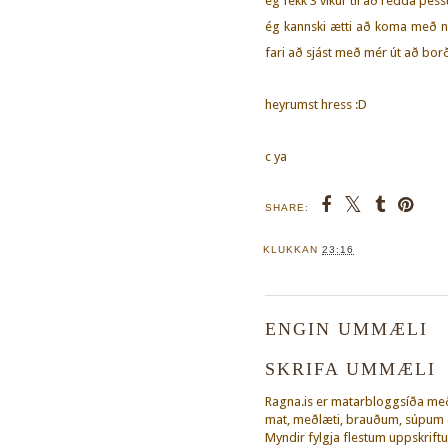
ég fékk 3 vikur til að redda þess
ég kannski ætti að koma með n
fari að sjást með mér út að borð
heyrumst hress :D
c ya
SHARE:
KLUKKAN
23:16
ENGIN UMMÆLI
SKRIFA UMMÆLI
Ragna.is er matarbloggsíða m
mat, meðlæti, brauðum, súpum o
Myndir fylgja flestum uppskriftu