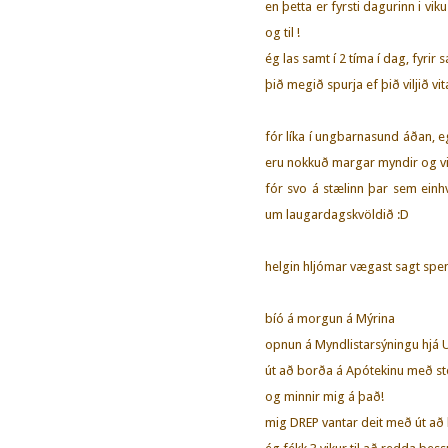
en þetta er fyrsti dagurinn i vi
og til !
ég las samt í 2 tíma í dag, fyri
þið megið spurja ef þið viljið vit
fór líka í ungbarnasund áðan, 
eru nokkuð margar myndir og vid
fór svo á stælinn þar sem ein
um laugardagskvöldið :D
helgin hljómar vægast sagt spe
bíó á morgun á Mýrina
opnun á Myndlistarsýningu hjá Un
út að borða á Apótekinu með st
og minnir mig á það!
mig DREP vantar deit með út að b