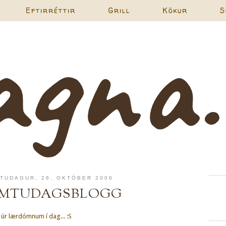
Eftirréttir
Grill
Kökur
S
TUDAGUR, 26. OKTÓBER 2006
MMTUDAGSBLOGG
 úr lærdómnum í dag... :S