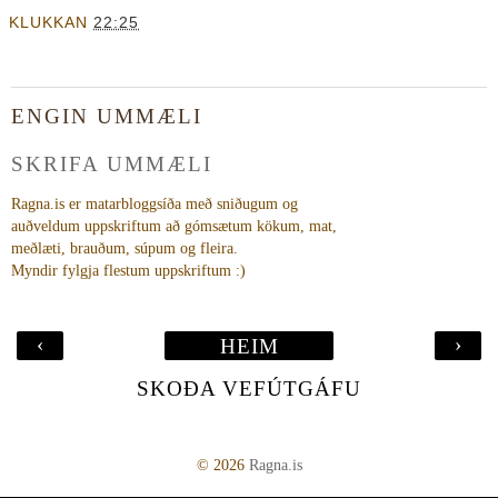
KLUKKAN
22:25
ENGIN UMMÆLI
SKRIFA UMMÆLI
Ragna.is er matarbloggsíða með sniðugum og
auðveldum uppskriftum að gómsætum kökum, mat,
meðlæti, brauðum, súpum og fleira.
Myndir fylgja flestum uppskriftum :)
‹
›
HEIM
SKOÐA VEFÚTGÁFU
©
2026
Ragna.is