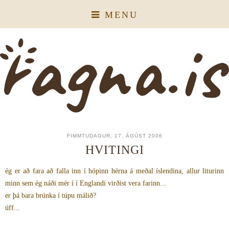
MENU
FIMMTUDAGUR, 17. ÁGÚST 2006
HVITINGI
ég er að fara að falla inn í hópinn hérna á meðal íslendina, allur liturinn
minn sem ég náði mér í í Englandi virðist vera farinn...
er þá bara brúnka í túpu málið?
úff...