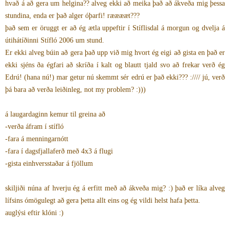
hvað á að gera um helgina?? alveg ekki að meika það að ákveða mig þessa
stundina, enda er það alger óþarfi! rææææt???
það sem er öruggt er að ég ætla uppeftir í Stíflisdal á morgun og dvelja á
útihátíðinni Stífló 2006 um stund.
Er ekki alveg búin að gera það upp við mig hvort ég eigi að gista en það er
ekki sjéns ða égfari að skríða í kalt og blautt tjald svo að frekar verð ég
Edrú! (hana nú!) mar getur nú skemmt sér edrú er það ekki??? ://// jú, verð
þá bara að verða leiðinleg, not my problem? :)))
á laugardaginn kemur til greina að
-verða áfram í stífló
-fara á menningarnótt
-fara í dagsfjallaferð með 4x3 á flugi
-gista einhversstaðar á fjöllum
skiljiði núna af hverju ég á erfitt með að ákveða mig? :) það er líka alveg
lífsins ómögulegt að gera þetta allt eins og ég vildi helst hafa þetta.
auglýsi eftir klóni :)