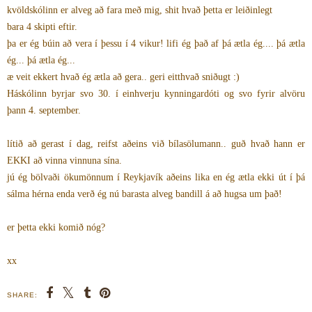
kvöldskólinn er alveg að fara með mig, shit hvað þetta er leiðinlegt
bara 4 skipti eftir.
þa er ég búin að vera í þessu í 4 vikur! lifi ég það af þá ætla ég.... þá ætla
ég... þá ætla ég...
æ veit ekkert hvað ég ætla að gera.. geri eitthvað sniðugt :)
Háskólinn byrjar svo 30. í einhverju kynningardóti og svo fyrir alvöru
þann 4. september.
lítið að gerast í dag, reifst aðeins við bílasölumann.. guð hvað hann er
EKKI að vinna vinnuna sína.
jú ég bölvaði ökumönnum í Reykjavík aðeins lika en ég ætla ekki út í þá
sálma hérna enda verð ég nú barasta alveg bandill á að hugsa um það!
er þetta ekki komið nóg?
xx
SHARE: